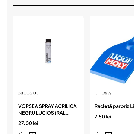
Nou
BRILLIANTE
Liqui Moly
VOPSEA SPRAY ACRILICA
Racletă parbriz L
NEGRU LUCIOS (RAL
7.50 lei
9005) 600 ML BRILLIANTE
27.00 lei