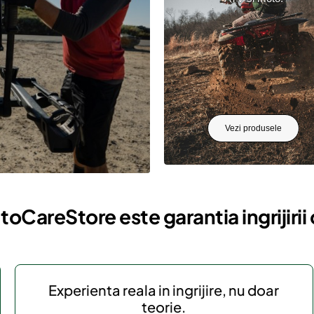
Vezi produsele
toCareStore este garantia ingrijirii
Experienta reala in ingrijire, nu doar
teorie.