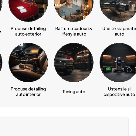
Produse detailing
Raftul cu cadouri &
Unelte si aparat
o
auto exterior
lifesyle auto
auto
Produse detailing
Ustensile si
Tuning auto
auto interior
dispozitive auto