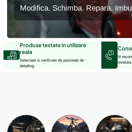
Modifica. Schimba. Repara. Imbuna
Produse testate in utilizare
Consu
reala
Iti reco
Selectate si verificate de pasionati de
nivelulu
detailing.