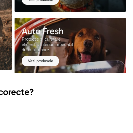
Auto Fresh
Protectie si curatare
eficienta. Interior impecabil
dupa plimbare.
Vezi produsele
 corecte?