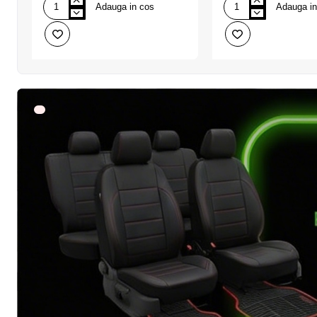
Adauga in cos
Adauga in
VOPSEA
Racletă
SPRAY
parbriz
ACRILICA
Liqui
NEGRU
Moly
LUCIOS
(RAL
9005)
600
ML
BRILLIANTE