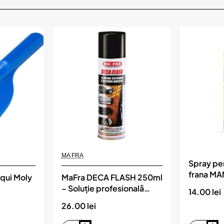
Nou
Nou
MA FRA
Spray pe
frana M
iqui Moly
MaFra DECA FLASH 250ml
Cleaner ,
– Soluție profesională
14.00 lei
pentru îndepărtarea
26.00 lei
bitumului și gudronului,
MA FRA