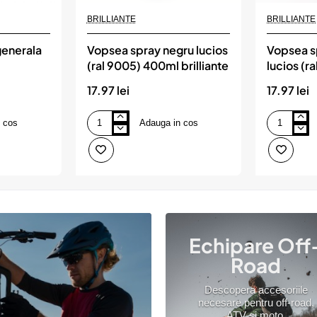
Produs de top
Produs de top
BRILLIANTE
BRILLIANTE
generala
Vopsea spray negru lucios
Vopsea s
(ral 9005) 400ml brilliante
lucios (r
r, Mzr,
brilliante
17.97 lei
17.97 lei
 cos
Adauga in cos
Vopsea
Vopsea
spray
spray
negru
alb
lucios
pur
(ral
lucios
9005)
(ral
400ml
9010)
brilliante
400ml
brilliante
Echipare Off
Road
Descopera accesoriile
necesare pentru off-road,
ATV si moto.