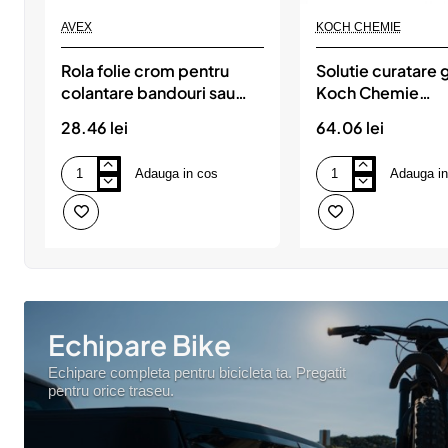
Produs de top
AVEX
KOCH CHEMIE
Rola folie crom pentru
Solutie curatare 
colantare bandouri sau
Koch Chemie
ornamente auto 150 x 5cm
Mehrzweckreinige
28.46 lei
64.06 lei
1L
Adauga in cos
Adauga in
Rola
Solutie
folie
curatare
crom
generala
pentru
Koch
colantare
Chemie
bandouri
Mehrzweckreiniger,
sau
Mzr,
ornamente
1L
auto
150
Echipare Bike
x
5cm
Echipare completa pentru bicicleta ta. Pregatit
pentru orice traseu.