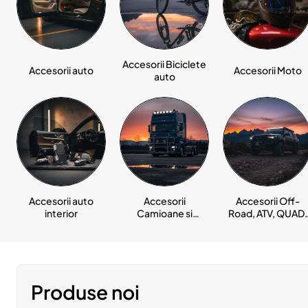
Accesorii Biciclete
Accesorii auto
Accesorii Moto
auto
Accesorii auto
Accesorii
Accesorii Off-
interior
Camioane si
Road, ATV, QUAD,
Remorci auto
SSV auto
Produse noi