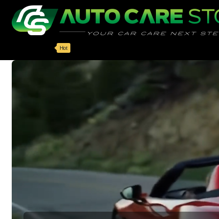
AutoCareStore.ro
Categorii
Detailing auto
Accesorii
Pache
Hot