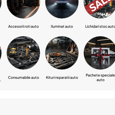
Accesorii roti auto
Iluminat auto
Lichidari stoc aut
Pachete speciale
Consumabile auto
Kituri reparatii auto
auto