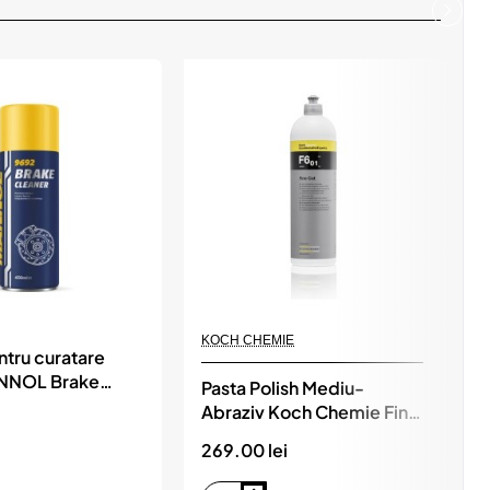
Nou
Nou
KOCH CHEMIE
K
ntru curatare
ANNOL Brake
Pasta Polish Mediu-
P
 450 ml
Abraziv Koch Chemie Fine
M
Cut F6.01, 1L
269.00 lei
9