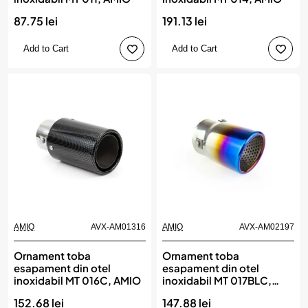
87.75 lei
191.13 lei
Add to Cart
Add to Cart
AMIO
AVX-AM01316
AMIO
AVX-AM02197
Ornament toba
Ornament toba
esapament din otel
esapament din otel
inoxidabil MT 016C, AMIO
inoxidabil MT 017BLC,
AMIO
152.68 lei
147.88 lei