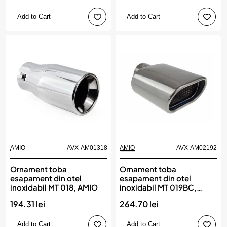
Add to Cart
Add to Cart
AMIO
AVX-AM01318
AMIO
AVX-AM02192
Ornament toba
Ornament toba
esapament din otel
esapament din otel
inoxidabil MT 018, AMIO
inoxidabil MT 019BC,
AMIO
194.31 lei
264.70 lei
Add to Cart
Add to Cart