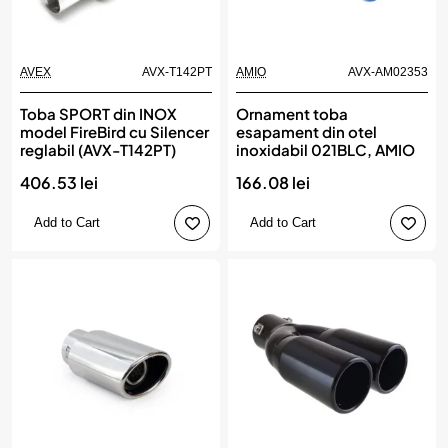
AVEX
AVX-T142PT
AMIO
AVX-AM02353
Toba SPORT din INOX
Ornament toba
model FireBird cu Silencer
esapament din otel
reglabil (AVX-T142PT)
inoxidabil 021BLC, AMIO
406.53 lei
166.08 lei
Add to Cart
Add to Cart