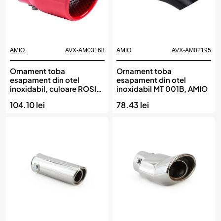
AMIO
AVX-AM03168
AMIO
AVX-AM02195
Ornament toba
Ornament toba
esapament din otel
esapament din otel
inoxidabil, culoare ROSIE,
inoxidabil MT 001B, AMIO
AMIO
104.10 lei
78.43 lei