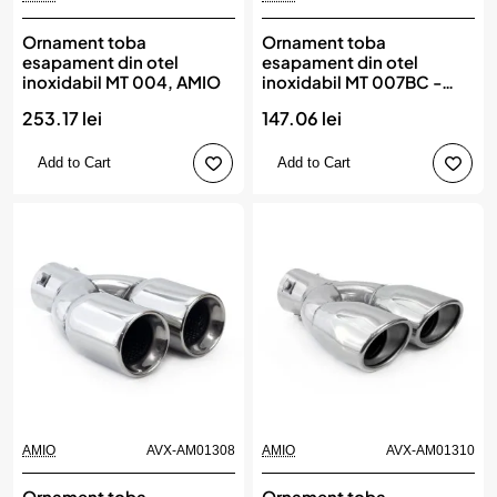
Ornament toba
Ornament toba
esapament din otel
esapament din otel
inoxidabil MT 004, AMIO
inoxidabil MT 007BC -
FUMURIU, AMIO
253.17 lei
147.06 lei
Add to Cart
Add to Cart
AMIO
AVX-AM01308
AMIO
AVX-AM01310
Ornament toba
Ornament toba