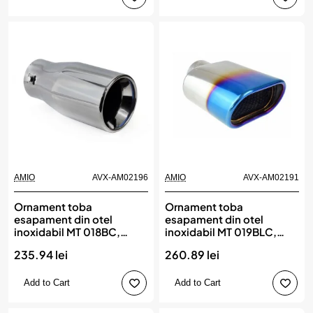
AMIO
AVX-AM02196
AMIO
AVX-AM02191
Ornament toba
Ornament toba
esapament din otel
esapament din otel
inoxidabil MT 018BC,
inoxidabil MT 019BLC,
AMIO
AMIO
235.94 lei
260.89 lei
Add to Cart
Add to Cart