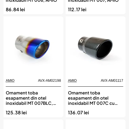
86.84 lei
112.17 lei
AMIO
AVX-AM02198
AMIO
AVX-AM01117
Ornament toba
Ornament toba
esapament din otel
esapament din otel
inoxidabil MT 007BLC,
inoxidabil MT 007C cu
AMIO
finisaj carbon, AMIO
125.38 lei
136.07 lei