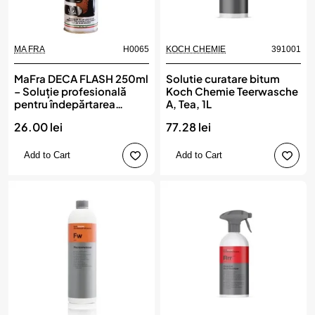
MA FRA
H0065
KOCH CHEMIE
391001
New
New
MaFra DECA FLASH 250ml
Solutie curatare bitum
– Soluție profesională
Koch Chemie Teerwasche
pentru îndepărtarea
A, Tea, 1L
bitumului și gudronului,
26.00 lei
77.28 lei
MA FRA
Add to Cart
Add to Cart