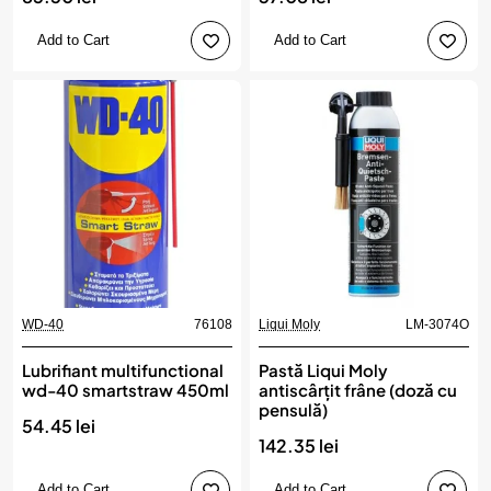
Add to Cart
Add to Cart
WD-40
76108
Liqui Moly
LM-3074O
Lubrifiant multifunctional
Pastă Liqui Moly
wd-40 smartstraw 450ml
antiscârțit frâne (doză cu
pensulă)
54.45 lei
142.35 lei
Add to Cart
Add to Cart