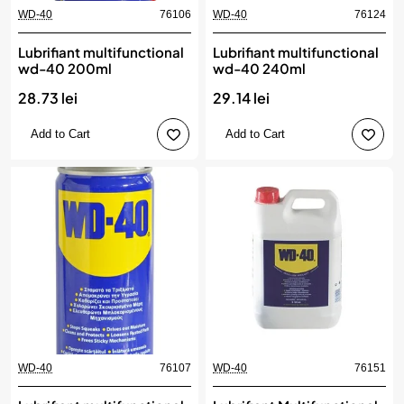
WD-40
76106
WD-40
76124
Lubrifiant multifunctional
Lubrifiant multifunctional
wd-40 200ml
wd-40 240ml
28.73 lei
29.14 lei
Add to Cart
Add to Cart
WD-40
76107
WD-40
76151