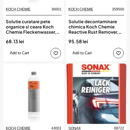
KOCH CHEMIE
36001
KOCH CHEMIE
359500
New
New
Solutie curatare pete
Solutie decontaminare
organice si ceara Koch
chimica Koch Chemie
Chemie Fleckenwasser,
Reactive Rust Remover,
Fw, 1L
Rrr, 500ml
68.13 lei
95.58 lei
Add to Cart
Add to Cart
KOCH CHEMIE
43001
SONAX
08722