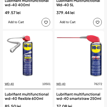
Lubrifiant multifunctional
Lubrifiant Multifunctional
wd-40 400ml
Wd-40 5L
49.57 lei
379.44 lei
Add to Cart
Add to Cart
WD-40
10501
WD-40
76272
Lubrifiant multifunctional
Lubrifiant multifunctional
wd-40 flexible 600ml
wd-40 smartstraw 250ml
85.50 lei
37.08 lei