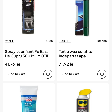
MOTIP
78985
TURTLE
106655
Spray Lubrifiant Pe Baza
Turtle wax curatitor
De Cupru 500 Ml, MOTIP
indepartat apa
41.76 lei
71.92 lei
Add to Cart
Add to Cart