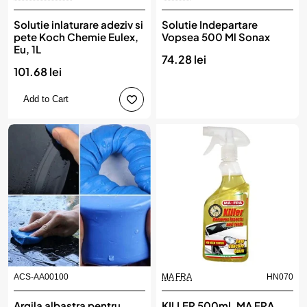
Solutie inlaturare adeziv si
Solutie Indepartare
pete Koch Chemie Eulex,
Vopsea 500 Ml Sonax
Eu, 1L
74.28 lei
101.68 lei
Add to Cart
ACS-AA00100
MA FRA
HN070
Argila albastra pentru
KILLER 500ml, MA FRA