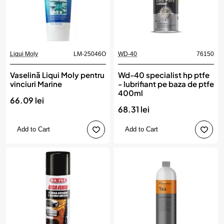
Liqui Moly
LM-25046O
WD-40
76150
Vaselină Liqui Moly pentru
Wd-40 specialist hp ptfe
vinciuri Marine
- lubrifiant pe baza de ptfe
400ml
66.09 lei
68.31 lei
Add to Cart
Add to Cart