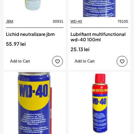
JBM
00931
WD-40
76105
Lichid neutralizare jbm
Lubrifiant multifunctional
wd-40 100ml
55.97 lei
25.13 lei
Add to Cart
Add to Cart