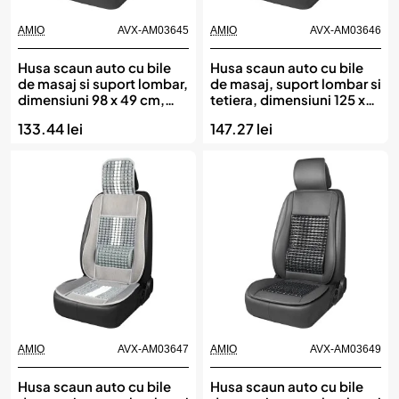
AMIO
AVX-AM03645
AMIO
AVX-AM03646
Husa scaun auto cu bile
Husa scaun auto cu bile
de masaj si suport lombar,
de masaj, suport lombar si
dimensiuni 98 x 49 cm,
tetiera, dimensiuni 125 x
culoare Neagra, AMIO
52 cm, culoare Neagra,
133.44 lei
147.27 lei
AMIO
AMIO
AVX-AM03647
AMIO
AVX-AM03649
Husa scaun auto cu bile
Husa scaun auto cu bile