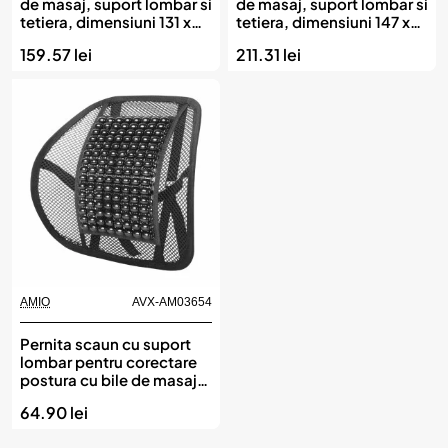
de masaj, suport lombar si
de masaj, suport lombar si
tetiera, dimensiuni 131 x
tetiera, dimensiuni 147 x
46 cm, culoare Gri, AMIO
68 cm, culoare Neagra,
159.57 lei
211.31 lei
AMIO
AMIO
AVX-AM03654
Pernita scaun cu suport
lombar pentru corectare
postura cu bile de masaj,
dimensiune 40 x 38 cm,
64.90 lei
culoare Neagra, AMIO