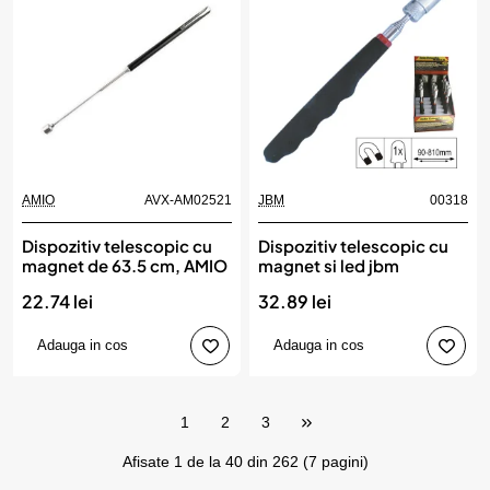
AMIO
AVX-AM02521
JBM
00318
Dispozitiv telescopic cu
Dispozitiv telescopic cu
magnet de 63.5 cm, AMIO
magnet si led jbm
22.74 lei
32.89 lei
Adauga in cos
Adauga in cos
1
2
3
Afisate 1 de la 40 din 262 (7 pagini)