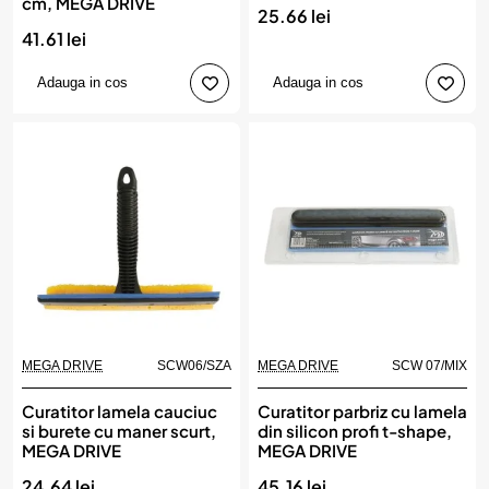
cm, MEGA DRIVE
25.66 lei
41.61 lei
Adauga in cos
Adauga in cos
MEGA DRIVE
SCW06/SZA
MEGA DRIVE
SCW 07/MIX
Curatitor lamela cauciuc
Curatitor parbriz cu lamela
si burete cu maner scurt,
din silicon profi t-shape,
MEGA DRIVE
MEGA DRIVE
24.64 lei
45.16 lei