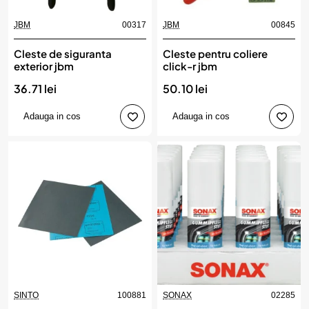
JBM
00317
JBM
00845
Cleste de siguranta
Cleste pentru coliere
exterior jbm
click-r jbm
36.71 lei
50.10 lei
Adauga in cos
Adauga in cos
SINTO
100881
SONAX
02285