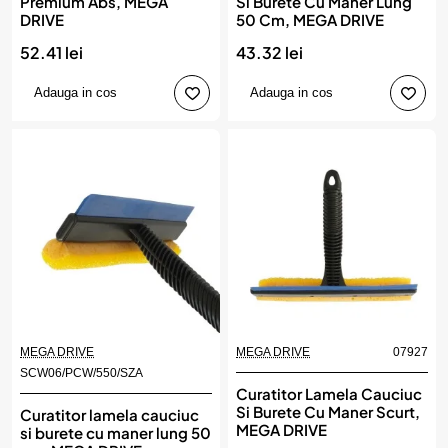
Premium Abs, MEGA
Si Burete Cu Maner Lung
DRIVE
50 Cm, MEGA DRIVE
52.41 lei
43.32 lei
Adauga in cos
Adauga in cos
MEGA DRIVE
MEGA DRIVE
07927
SCW06/PCW/550/SZA
Curatitor Lamela Cauciuc
Si Burete Cu Maner Scurt,
Curatitor lamela cauciuc
MEGA DRIVE
si burete cu maner lung 50