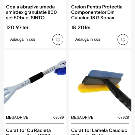
Coala abraziva umeda
Creion Pentru Protectia
smirdex granulatie 800
Componentelor Din
set 50buc, SINTO
Cauciuc 18 G Sonax
120.97 lei
18.20 lei
Adauga in cos
Adauga in cos
MEGA DRIVE
09089
MEGA DRIVE
07928
Curatitor Cu Racleta
Curatitor Lamela Cauciuc