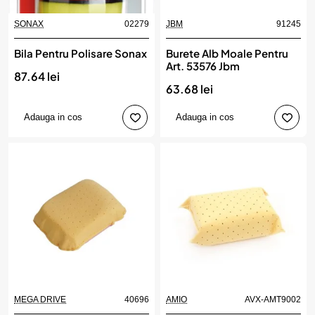
SONAX
02279
JBM
91245
Bila Pentru Polisare Sonax
Burete Alb Moale Pentru
Art. 53576 Jbm
87.64 lei
63.68 lei
Adauga in cos
Adauga in cos
MEGA DRIVE
40696
AMIO
AVX-AMT9002