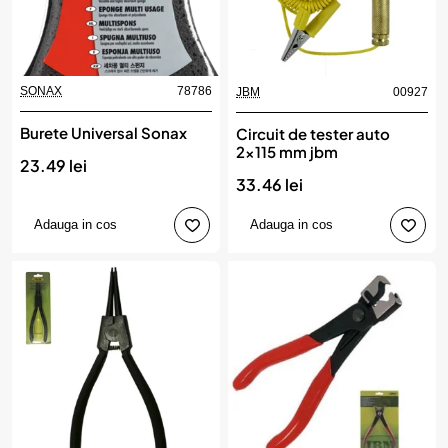
SONAX
78786
JBM
00927
Burete Universal Sonax
Circuit de tester auto
2x115 mm jbm
23.49 lei
33.46 lei
Adauga in cos
Adauga in cos