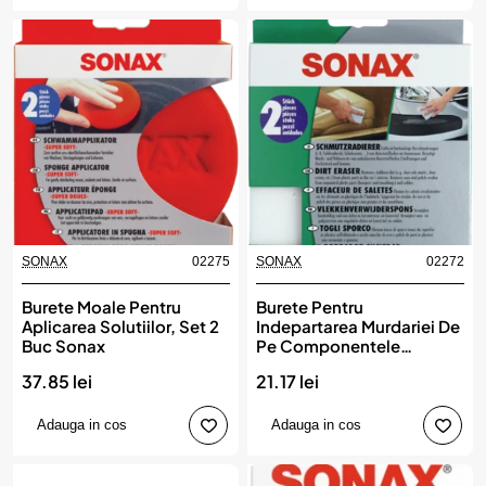
SONAX
02275
SONAX
02272
Burete Moale Pentru
Burete Pentru
Aplicarea Solutiilor, Set 2
Indepartarea Murdariei De
Buc Sonax
Pe Componentele
Interioare Auto Din Plastic
37.85 lei
21.17 lei
Sonax
Adauga in cos
Adauga in cos