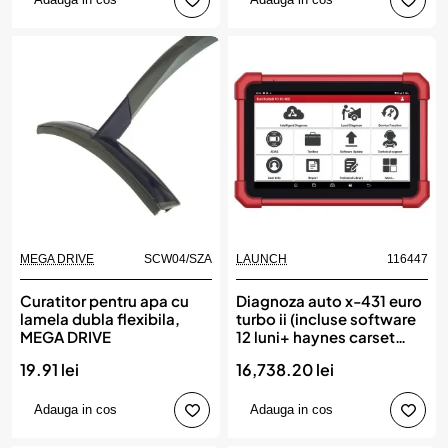
MEGA DRIVE
SCW04/SZA
LAUNCH
116447
Curatitor pentru apa cu
Diagnoza auto x-431 euro
lamela dubla flexibila,
turbo ii (incluse software
MEGA DRIVE
12 luni+ haynes carset
electronics 12 luni) launch
19.91 lei
16,738.20 lei
Adauga in cos
Adauga in cos