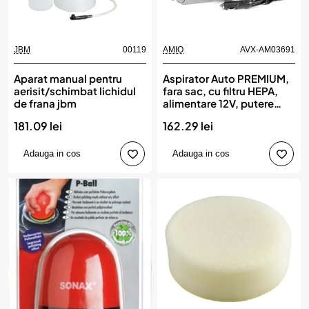
JBM
00119
AMIO
AVX-AM03691
Aparat manual pentru
Aspirator Auto PREMIUM,
aerisit/schimbat lichidul
fara sac, cu filtru HEPA,
de frana jbm
alimentare 12V, putere
60W, vacuum 5kPa, AMIO
181.09 lei
162.29 lei
Adauga in cos
Adauga in cos