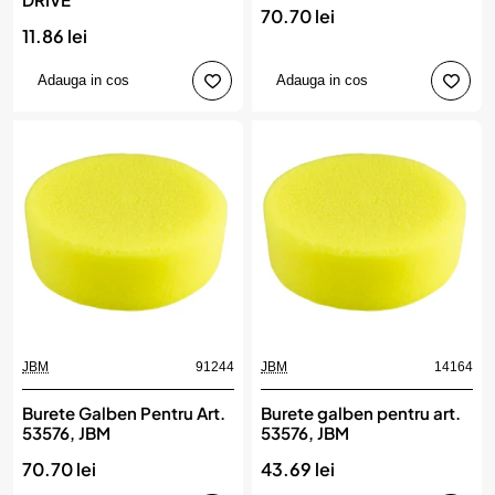
70.70 lei
11.86 lei
Adauga in cos
Adauga in cos
JBM
91244
JBM
14164
Burete Galben Pentru Art.
Burete galben pentru art.
53576, JBM
53576, JBM
70.70 lei
43.69 lei