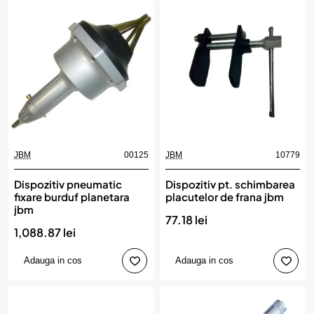
JBM
00125
JBM
10779
Dispozitiv pneumatic
Dispozitiv pt. schimbarea
fixare burduf planetara
placutelor de frana jbm
jbm
77.18 lei
1,088.87 lei
Adauga in cos
Adauga in cos