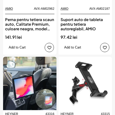
AMIO
AVX-AM02962
AMIO
AVX-AM02187
Perna pentru tetiera scaun
Suport auto de tableta
auto, Calitate Premium,
pentru tetiera
culoare neagra, model
autoreglabil, AMIO
CHS-06, AMIO
141.91 lei
97.42 lei
Add to Cart
Add to Cart
HEYNER
43316
HEYNER
43315