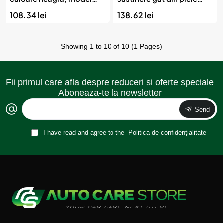
CHS-04, AMIO
ecologica, culoare
108.34 lei
138.62 lei
NEGRU
Showing 1 to 10 of 10 (1 Pages)
Fii primul care afla despre reduceri si oferte speciale
Aboneaza-te la newsletter
Send
I have read and agree to the
Politica de confidențialitate