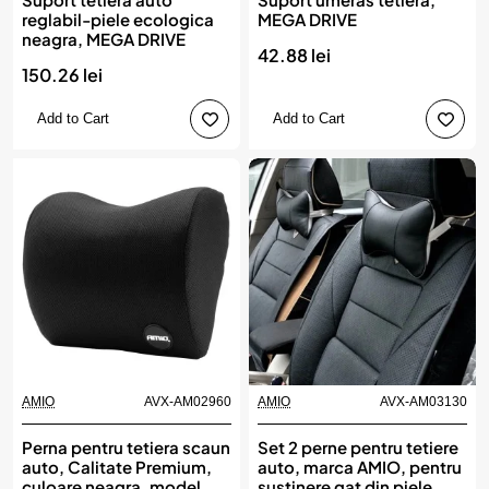
reglabil-piele ecologica
MEGA DRIVE
neagra, MEGA DRIVE
42.88 lei
150.26 lei
Add to Cart
Add to Cart
AMIO
AVX-AM02960
AMIO
AVX-AM03130
Perna pentru tetiera scaun
Set 2 perne pentru tetiere
auto, Calitate Premium,
auto, marca AMIO, pentru
culoare neagra, model
sustinere gat din piele