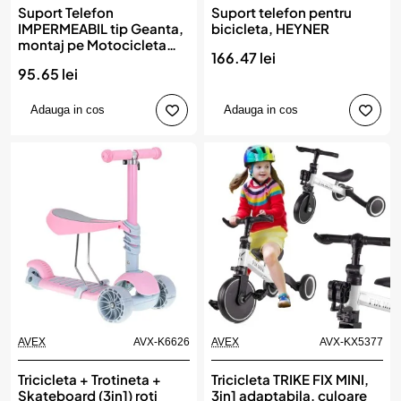
Suport Telefon
Suport telefon pentru
IMPERMEABIL tip Geanta,
bicicleta, HEYNER
montaj pe Motocicleta
166.47 lei
sau Bicicleta
95.65 lei
Adauga in cos
Adauga in cos
AVEX
AVX-K6626
AVEX
AVX-KX5377
Tricicleta + Trotineta +
Tricicleta TRIKE FIX MINI,
Skateboard (3in1) roti
3in1 adaptabila, culoare