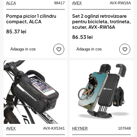
ALCA
98417
AVEX
AVX-RW16A
Pompa picior 1 cilindru
Set 2 oglinzi retrovizoare
compact, ALCA
pentru bicicleta, trotineta,
scuter, AVX-RW16A
85.37 lei
86.53 lei
Adauga in cos
Adauga in cos
AVEX
AVX-KX5341
HEYNER
107648