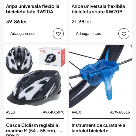
Aripa universala flexibila
Aripa universala flexibila
bicicleta fata RW20A
bicicleta spate RW20B
39.86 lei
21.98 lei
Adauga in cos
Adauga in cos
AVEX
AVX-KX5070
AVEX
AVX-AG516
Casca Ciclism reglabila,
Instrument de curatare a
marime M (54 - 58 cm), L-
lantului bicicletei
BRNO