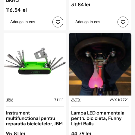
31.84 lei
116.54 lei
Adauga in cos
Adauga in cos
JBM
71111
AVEX
AVX-K7721
Instrument
Lampa LED ornamentala
multifunctional pentru
pentru bicicleta, Funny
reparatia bicicletelor, JBM
Light Balls
95.81 lei
44.79 lei