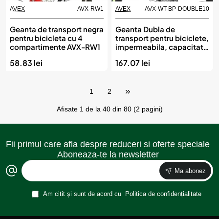
AVEX
AVX-RW1
AVEX
AVX-WT-BP-DOUBLE10
Geanta de transport negra
Geanta Dubla de
pentru bicicleta cu 4
transport pentru biciclete,
compartimente AVX-RW1
impermeabila, capacitate
60l, dimensiuni: 44 x 44 x
58.83 lei
167.07 lei
20 cm
1
2
Afisate 1 de la 40 din 80 (2 pagini)
Fii primul care afla despre reduceri si oferte speciale
Aboneaza-te la newsletter
Ma abonez
Am citit și sunt de acord cu
Politica de confidențialitate