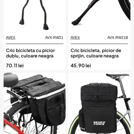
AVEX
AVX-RW21
AVEX
AVX-RW21B
Cric bicicleta cu picior
Cric bicicleta, picior de
dublu, culoare neagra
sprijin, culoare neagra
70.11 lei
45.90 lei