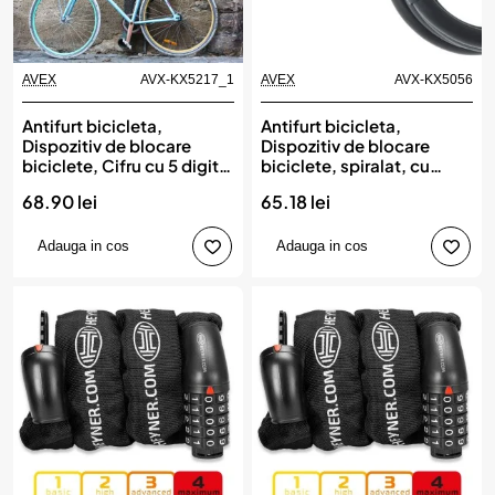
AVEX
AVX-KX5217_1
AVEX
AVX-KX5056
Antifurt bicicleta,
Antifurt bicicleta,
Dispozitiv de blocare
Dispozitiv de blocare
biciclete, Cifru cu 5 digits,
biciclete, spiralat, cu
lungime 90cm, culoare
cheie, lungime 150cm,
68.90 lei
65.18 lei
Neagra
culoare Neagra
Adauga in cos
Adauga in cos