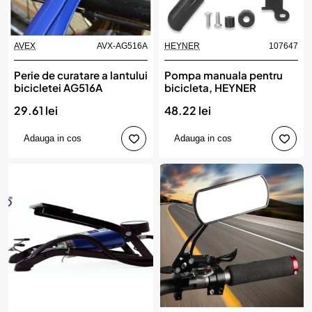
AVEX
AVX-AG516A
HEYNER
107647
Perie de curatare a lantului
Pompa manuala pentru
bicicletei AG516A
bicicleta, HEYNER
29.61 lei
48.22 lei
Adauga in cos
Adauga in cos