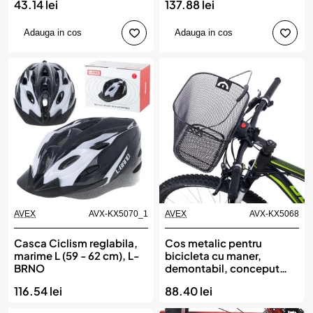
43.14 lei
137.88 lei
Adauga in cos
Adauga in cos
AVEX
AVX-KX5070_1
AVEX
AVX-KX5068
Casca Ciclism reglabila,
Cos metalic pentru
marime L (59 - 62 cm), L-
bicicleta cu maner,
BRNO
demontabil, conceput
pentru a fi montat in
116.54 lei
88.40 lei
partea din fata