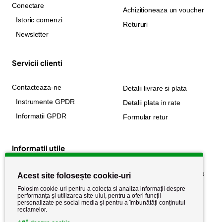
Conectare
Achizitioneaza un voucher
Istoric comenzi
Retururi
Newsletter
Servicii clienti
Contacteaza-ne
Detalii livrare si plata
Instrumente GPDR
Detalii plata in rate
Informatii GPDR
Formular retur
Informatii utile
Despre noi
Politica de confidențialitate
Acest site folosește cookie-uri
Stiri si noutati
Politica de retur
Folosim cookie-uri pentru a colecta si analiza informații despre
performanța și utilizarea site-ului, pentru a oferi funcții
Politica de cookie
Termeni si conditii
personalizate pe social media și pentru a îmbunătăți conținutul
reclamelor.