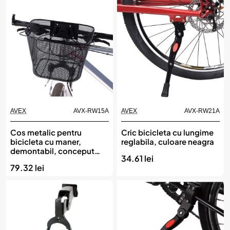
AVEX
AVX-RW15A
AVEX
AVX-RW21A
Cos metalic pentru
Cric bicicleta cu lungime
bicicleta cu maner,
reglabila, culoare neagra
demontabil, conceput
34.61 lei
pentru a fi montat in
79.32 lei
partea din fata, culoare
Neagra