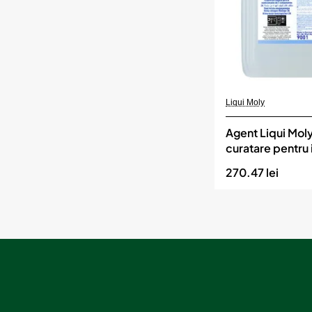
Momentan indisponibil
Liqui Moly
Agent Liqui Mol
curatare pentru i
de climatizare
270.47 lei