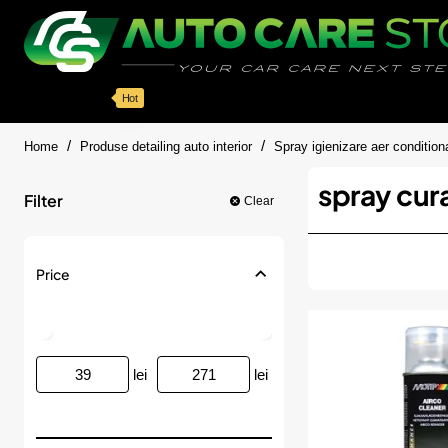
Categorii
Detailing auto
Accesorii
Pache
Hot
home
Home
Produse detailing auto interior
Spray igienizare aer condition
spray cura
Filter
Clear
Price
lei
lei