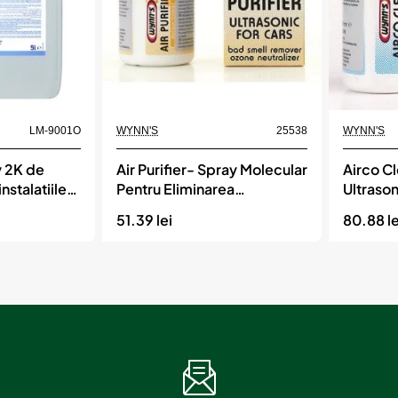
Ml
Sonax
Momentan indisponibil
Momentan indisponi
LM-9001O
WYNN'S
25538
WYNN'S
y 2K de
Air Purifier- Spray Molecular
Airco C
nstalatiile
Pentru Eliminarea
Ultrason
Mirosurilor, WYNN'S
Conditi
51.39 lei
80.88 le