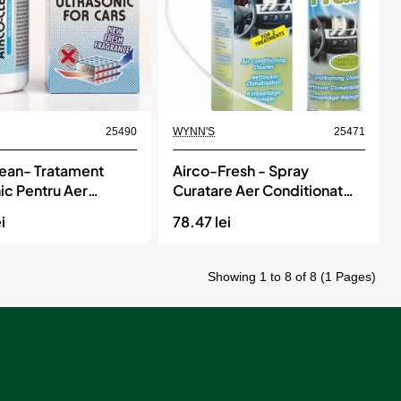
Ml
Sonax
bil
Momentan indisponibil
25490
WYNN'S
25471
lean- Tratament
Airco-Fresh - Spray
ic Pentru Aer
Curatare Aer Conditionat
onat 100Ml, WYNN'S
250 Ml, WYNN'S
i
78.47 lei
Showing 1 to 8 of 8 (1 Pages)