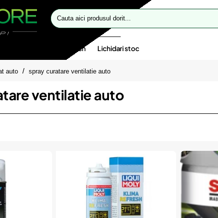
Cauta
aici
produsul
dorit...
te speciale
Oferte flash
Lichidari stoc
at auto
spray curatare ventilatie auto
tare ventilatie auto