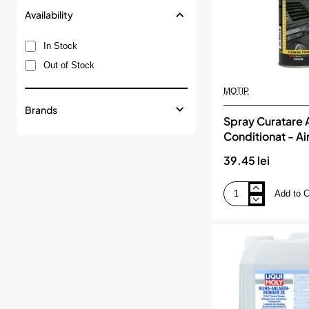
Availability
In Stock
Out of Stock
MOTIP
Brands
Spray Curatare 
Conditionat - Ai
500 Ml, MOTIP
39.45 lei
Add to C
Spray
Curatare
Aer
Conditionat
-
Airco
Clean
500
Ml,
MOTIP