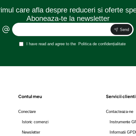
rimul care afla despre reduceri si oferte sp
Aboneaza-te la newsletter
Send
I have read and agree to the
Politica de confidențialitate
Contul meu
Servicii clienti
Conectare
Contacteaza-ne
Istoric comenzi
Instrumente 
Newsletter
Informatii GP