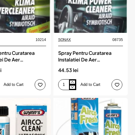
10214
SONAX
08735
entru Curatarea
Spray Pentru Curatarea
iei De Aer
Instalatiei De Aer
onat - Lamaie Verde
Conditionat - Ocean Fresh
i
44.53 lei
Sonax
100 Ml Sonax
Add to Cart
Add to Cart
Spray
Pentru
Curatarea
Instalatiei
De
Aer
t
Conditionat
-
Ocean
Fresh
100