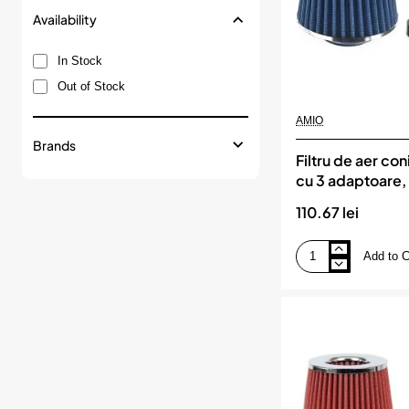
Availability
In Stock
Out of Stock
AMIO
Brands
Filtru de aer con
cu 3 adaptoare
110.67 lei
Add to C
Filtru
de
aer
conic
albastru
cu
3
adaptoare,
AMIO