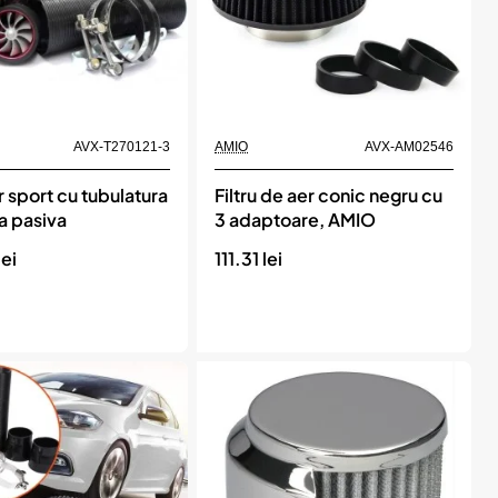
bil
Momentan indisponibil
AVX-T270121-3
AMIO
AVX-AM02546
er sport cu tubulatura
Filtru de aer conic negru cu
na pasiva
3 adaptoare, AMIO
ei
111.31 lei