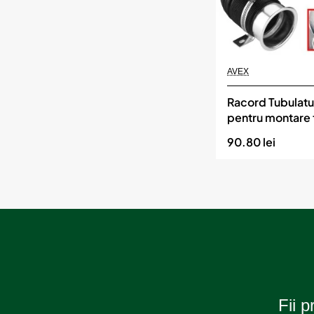
Momentan indisponibil
AVEX
Racord Tubulatur
pentru montare f
SPORT
90.80 lei
Fii p