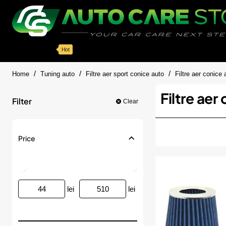
Categorii
Detailing auto
Accesorii
Pache
Hot
home
Home
Tuning auto
Filtre aer sport conice auto
Filtre aer conice 
Filtre aer
Filter
Clear
Price
lei
lei