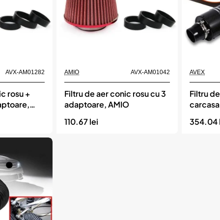
Momentan indisponibil
Momentan indisponi
AVX-AM01282
AMIO
AVX-AM01042
AVEX
ic rosu +
Filtru de aer conic rosu cu 3
Filtru d
aptoare,
adaptoare, AMIO
carcasa 
flexibila
110.67 lei
354.04 