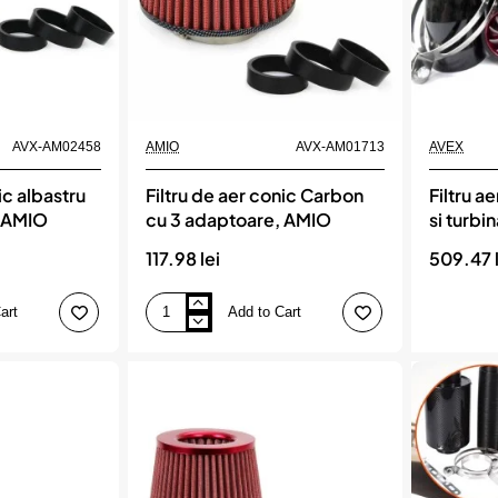
Momentan indisponi
AVX-AM02458
AMIO
AVX-AM01713
AVEX
ic albastru
Filtru de aer conic Carbon
Filtru a
, AMIO
cu 3 adaptoare, AMIO
si turbi
117.98 lei
509.47 l
art
Add to Cart
Filtru
de
aer
conic
Carbon
cu
3
adaptoare,
AMIO