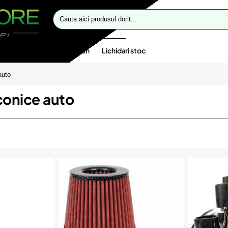
Cauta
aici
produsul
dorit...
te speciale
Oferte flash
Lichidari stoc
auto
 conice auto