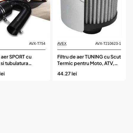
bil
Momentan indisponibil
AVX-T754
AVEX
AVX-T210623-1
e aer SPORT cu
Filtru de aer TUNING cu Scut
si tubulatura
Termic pentru Moto, ATV,
SSV, pentru admisie ø 12mm
lei
44.27 lei