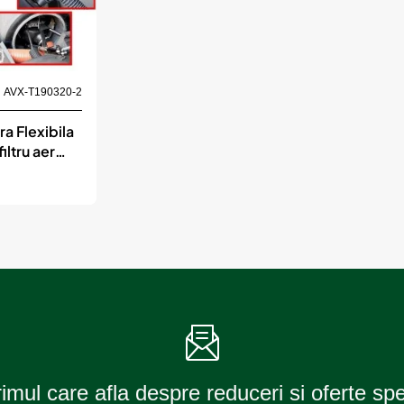
AVX-T190320-2
a Flexibila
iltru aer
rimul care afla despre reduceri si oferte sp