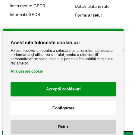
Instrumente GPDR
Detalii plata in rate
Informatii GPDR
Formular retur
Informatii utile
Acest site folosește cookie-uri
Despre noi
Politica de confidențialitate
Folosim cookie-uri pentru a colecta si analiza informații despre
performanța și utilizarea site-ului, pentru a oferi funcții
Stiri si noutati
Politica de retur
personalizate pe social media și pentru a îmbunătăți conținutul
reclamelor.
Politica de cookie
Termeni si conditii
Află despre cookie
Acceptă cookie-uri
Configurare
Refuz
Copyright AutoCareStore.ro © 2026 Toate drepturile rezervate.