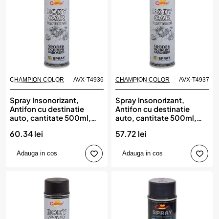
CHAMPION COLOR
AVX-T4936
CHAMPION COLOR
AVX-T4937
Spray Insonorizant,
Spray Insonorizant,
Antifon cu destinatie
Antifon cu destinatie
auto, cantitate 500ml,
auto, cantitate 500ml,
culoare Alb, CHAMPION
culoare Gri, CHAMPION
60.34 lei
57.72 lei
COLOR
COLOR
Adauga in cos
Adauga in cos