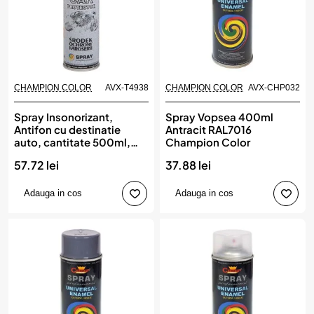
CHAMPION COLOR
AVX-T4938
CHAMPION COLOR
AVX-CHP032
Spray Insonorizant,
Spray Vopsea 400ml
Antifon cu destinatie
Antracit RAL7016
auto, cantitate 500ml,
Champion Color
culoare Negru,
57.72 lei
37.88 lei
CHAMPION COLOR
Adauga in cos
Adauga in cos