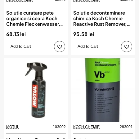
New
New
Solutie curatare pete
Solutie decontaminare
organice si ceara Koch
chimica Koch Chemie
Chemie Fleckenwasser,
Reactive Rust Remover,
Fw, 1L
Rrr, 500ml
68.13 lei
95.58 lei
Add to Cart
Add to Cart
MOTUL
103002
KOCH CHEMIE
283001