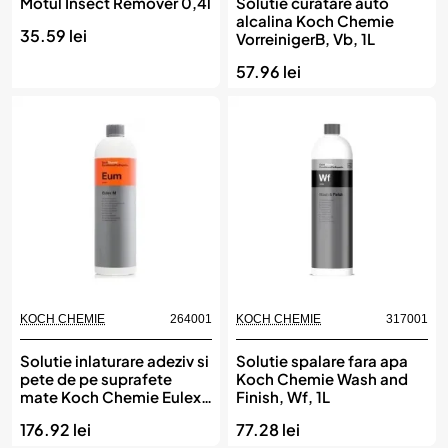
Motul Insect Remover 0,4l
Solutie curatare auto
alcalina Koch Chemie
35.59 lei
VorreinigerB, Vb, 1L
57.96 lei
KOCH CHEMIE
264001
KOCH CHEMIE
317001
Solutie inlaturare adeziv si
Solutie spalare fara apa
pete de pe suprafete
Koch Chemie Wash and
mate Koch Chemie Eulex
Finish, Wf, 1L
M, Eum, 1L
176.92 lei
77.28 lei