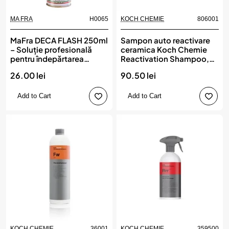
MA FRA
H0065
KOCH CHEMIE
806001
New
New
MaFra DECA FLASH 250ml
Sampon auto reactivare
– Soluție profesională
ceramica Koch Chemie
pentru îndepărtarea
Reactivation Shampoo,
bitumului și gudronului,
Rs, 1L
26.00 lei
90.50 lei
MA FRA
Add to Cart
Add to Cart
KOCH CHEMIE
36001
KOCH CHEMIE
359500