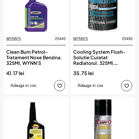
WYNN'S
25445
WYNN'S
25492
Clean Burn Petrol-
Cooling System Flush-
Tratament Noxe Benzina.
Solutie Curatat
325Ml, WYNN'S
Radiatorul. 325Ml,
WYNN'S
41.17 lei
35.75 lei
Adauga in cos
Adauga in cos