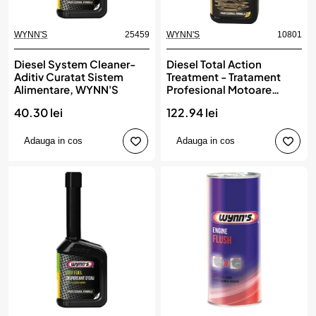
WYNN'S
25459
WYNN'S
10801
Diesel System Cleaner-
Diesel Total Action
Aditiv Curatat Sistem
Treatment - Tratament
Alimentare, WYNN'S
Profesional Motoare
Diesel 500Ml, WYNN'S
40.30 lei
122.94 lei
Adauga in cos
Adauga in cos