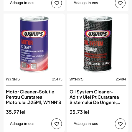
Adauga in cos
Adauga in cos
WYNN'S
25475
WYNN'S
25494
Motor Cleaner-Solutie
Oil System Cleaner-
Pentru Curatarea
Aditiv Ulei Pt Curatarea
Motorului.325Ml, WYNN'S
Sistemului De Ungere,
WYNN'S
35.97 lei
35.73 lei
Adauga in cos
Adauga in cos