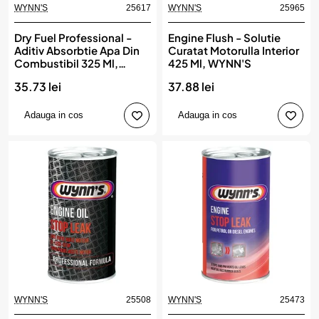
WYNN'S
25617
WYNN'S
25965
Dry Fuel Professional -
Engine Flush - Solutie
Aditiv Absorbtie Apa Din
Curatat Motorulla Interior
Combustibil 325 Ml,
425 Ml, WYNN'S
WYNN'S
35.73 lei
37.88 lei
Adauga in cos
Adauga in cos
WYNN'S
25508
WYNN'S
25473