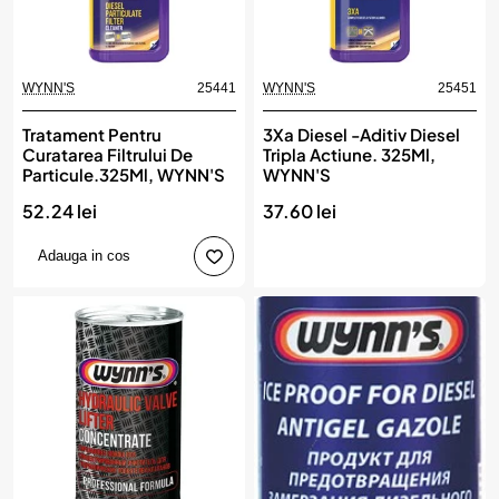
WYNN'S
25441
WYNN'S
25451
Tratament Pentru
3Xa Diesel -Aditiv Diesel
Curatarea Filtrului De
Tripla Actiune. 325Ml,
Particule.325Ml, WYNN'S
WYNN'S
52.24 lei
37.60 lei
Adauga in cos