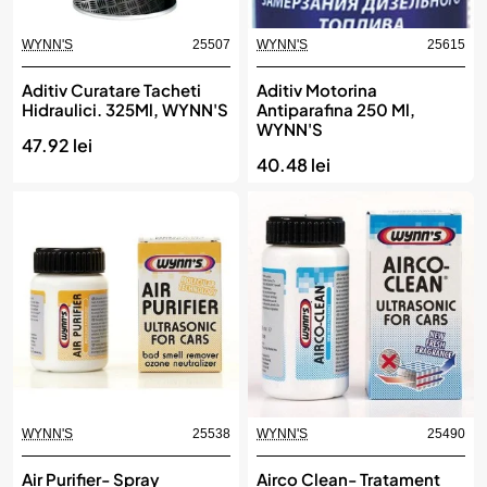
WYNN'S
25507
WYNN'S
25615
Aditiv Curatare Tacheti
Aditiv Motorina
Hidraulici. 325Ml, WYNN'S
Antiparafina 250 Ml,
WYNN'S
47.92 lei
40.48 lei
WYNN'S
25538
WYNN'S
25490
Air Purifier- Spray
Airco Clean- Tratament