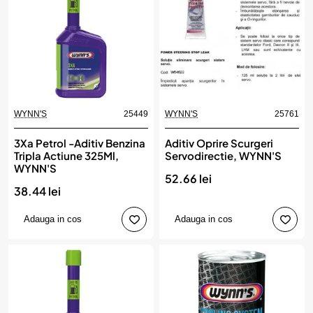
WYNN'S
25449
WYNN'S
25761
3Xa Petrol -Aditiv Benzina
Aditiv Oprire Scurgeri
Tripla Actiune 325Ml,
Servodirectie, WYNN'S
WYNN'S
52.66 lei
38.44 lei
Adauga in cos
Adauga in cos