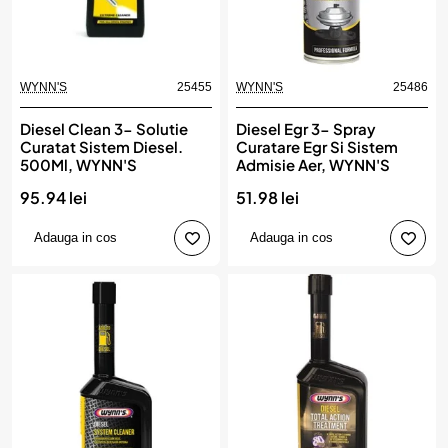
WYNN'S
25455
WYNN'S
25486
Diesel Clean 3- Solutie
Diesel Egr 3- Spray
Curatat Sistem Diesel.
Curatare Egr Si Sistem
500Ml, WYNN'S
Admisie Aer, WYNN'S
95.94 lei
51.98 lei
Adauga in cos
Adauga in cos