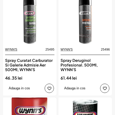
WYNN'S
25495
WYNN'S
25496
Spray Curatat Carburator
Spray Deruginol
Si Galerie Admisie Aer
Profesional. 500Ml,
500Ml, WYNN'S
WYNN'S
46.35 lei
61.44 lei
Adauga in cos
Adauga in cos