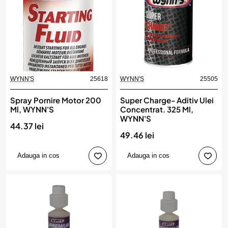
WYNN'S
25618
WYNN'S
25505
Spray Pornire Motor 200
Super Charge- Aditiv Ulei
Ml, WYNN'S
Concentrat. 325 Ml,
WYNN'S
44.37 lei
49.46 lei
Adauga in cos
Adauga in cos