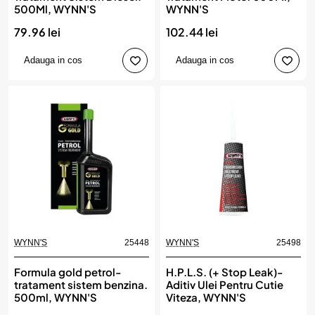
500Ml, WYNN'S
WYNN'S
79.96 lei
102.44 lei
Adauga in cos
Adauga in cos
WYNN'S
25448
WYNN'S
25498
Formula gold petrol-
H.P.L.S. (+ Stop Leak)-
tratament sistem benzina.
Aditiv Ulei Pentru Cutie
500ml, WYNN'S
Viteza, WYNN'S