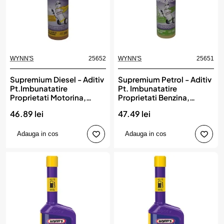
WYNN'S
25652
WYNN'S
25651
Supremium Diesel - Aditiv
Supremium Petrol - Aditiv
Pt.Imbunatatire
Pt. Imbunatatire
Proprietati Motorina,
Proprietati Benzina,
WYNN'S
WYNN'S
46.89 lei
47.49 lei
Adauga in cos
Adauga in cos