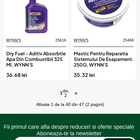
WYNN'S
25616
WYNN'S
25468
Dry Fuel - Aditiv Absorbtie
Mastic Pentru Reparatia
Apa Din Combustibil 325
Sistemului De Esapament.
Ml, WYNN'S
250G, WYNN'S
36.68 lei
35.32 lei
din
1
2
Afisate 1 de la 40 din 47 (2 pagini)
Fii primul care afla despre reduceri si oferte speciale
Aboneaza-te la newsletter