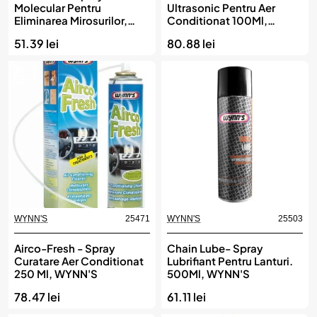
Molecular Pentru
Ultrasonic Pentru Aer
Eliminarea Mirosurilor,
Conditionat 100Ml,
WYNN'S
WYNN'S
51.39 lei
80.88 lei
WYNN'S
25471
WYNN'S
25503
Airco-Fresh - Spray
Chain Lube- Spray
Curatare Aer Conditionat
Lubrifiant Pentru Lanturi.
250 Ml, WYNN'S
500Ml, WYNN'S
78.47 lei
61.11 lei