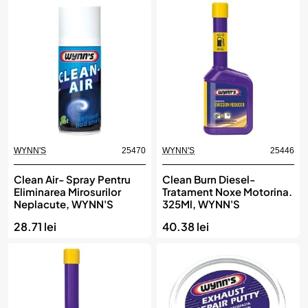
WYNN'S
25470
WYNN'S
25446
Clean Air- Spray Pentru
Clean Burn Diesel-
Eliminarea Mirosurilor
Tratament Noxe Motorina.
Neplacute, WYNN'S
325Ml, WYNN'S
28.71 lei
40.38 lei