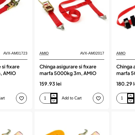
AVX-AM01723
AMIO
AVX-AM02017
AMIO
si fixare
Chinga asigurare si fixare
Chinga a
, AMIO
marfa 5000kg 3m, AMIO
marfa 
3m lung
159.93 lei
180.29 l
art
Add to Cart
Chinga
Chinga
asigurare
asigurare
si
si
fixare
fixare
marfa
marfa
5000kg
5000kg
3m,
50mm
AMIO
latime