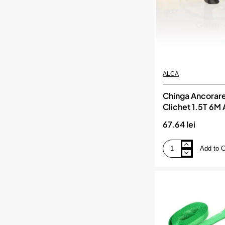
ALCA
Chinga Ancorare
Clichet 1.5T 6M 
67.64 lei
Add to C
Chinga
Ancorare
Marfa
Cu
Clichet
1.5T
6M
Alca