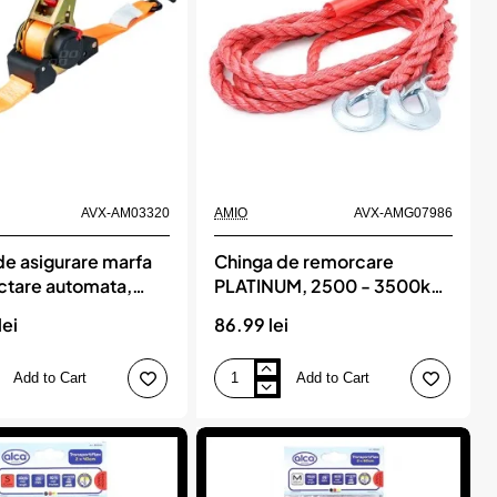
AVX-AM03320
AMIO
AVX-AMG07986
de asigurare marfa
Chinga de remorcare
actare automata,
PLATINUM, 2500 - 3500kg,
, dimensiune 38mm
4m lungime cu carlige,
lei
86.99 lei
odel S-TYPE, AVX-
AMIO
0, AMIO
Add to Cart
Add to Cart
Chinga
de
remorcare
PLATINUM,
2500
-
3500kg,