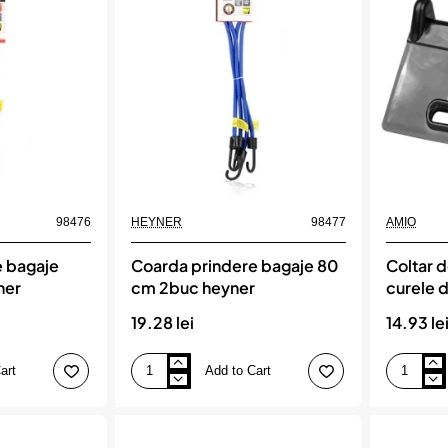
heyner
98476
HEYNER
98477
AMIO
e bagaje
Coarda prindere bagaje 80
Coltar d
ner
cm 2buc heyner
curele 
de pana
19.28 lei
14.93 le
AM0357
art
Add to Cart
Coarda
Coltar
prindere
de
bagaje
protectie
80
pentru
cm
curele