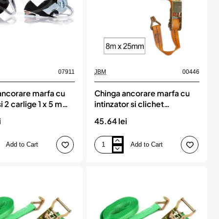
07911
JBM
00446
ancorare marfa cu
Chinga ancorare marfa cu
i 2 carlige 1 x 5 m
intinzator si clichet
2.5 dan
8mx25mm jbm
i
45.64 lei
Add to Cart
Add to Cart
Chinga
ancorare
marfa
cu
intinzator
si
clichet
8mx25mm
jbm