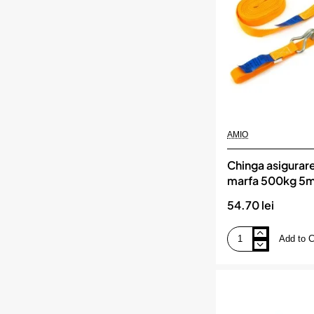
AMIO
Chinga asigurare 
marfa 500kg 5
54.70 lei
Add to C
Chinga
asigurare
si
fixare
marfa
500kg
5m,