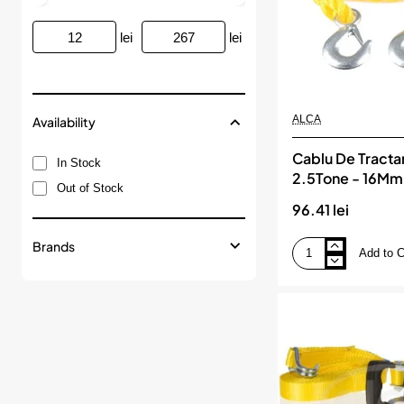
lei
lei
ALCA
Availability
Cablu De Tracta
In Stock
2.5Tone - 16Mm
Out of Stock
Alca
96.41 lei
Brands
Add to C
Cablu
De
Tractare
4M
2.5Tone
-
16Mm
Grosime
Alca