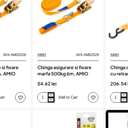
3m
lungime,
AMIO
AVX-AM02028
AMIO
AVX-AM02029
AMIO
si fixare
Chinga asigurare si fixare
Chinga 
m, AMIO
marfa 500kg 6m, AMIO
cu retr
1000kg
54.62 lei
206.54 
x 4m, m
AM0332
art
Add to Cart
Chinga
Chinga
asigurare
de
si
asigurare
fixare
marfa
marfa
cu
500kg
retractare
6m,
automata,