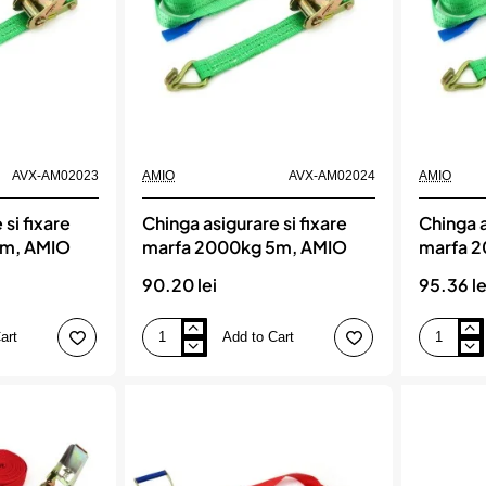
5
m
alca
122.5
dan
AVX-AM02023
AMIO
AVX-AM02024
AMIO
si fixare
Chinga asigurare si fixare
Chinga a
4m, AMIO
marfa 2000kg 5m, AMIO
marfa 
90.20 lei
95.36 le
art
Add to Cart
Chinga
Chinga
asigurare
asigurare
si
si
fixare
fixare
marfa
marfa
2000kg
2000kg
5m,
5m,
AMIO
AMIO