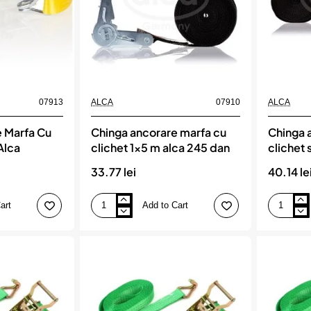
07913
ALCA
07910
ALCA
 Marfa Cu
Chinga ancorare marfa cu
Chinga 
Alca
clichet 1x5 m alca 245 dan
clichet s
alca 12
33.77 lei
40.14 le
art
Add to Cart
Chinga
Chinga
ancorare
ancorare
marfa
marfa
cu
cu
clichet
clichet
1x5
si
m
2
alca
carlige
245
1
dan
x