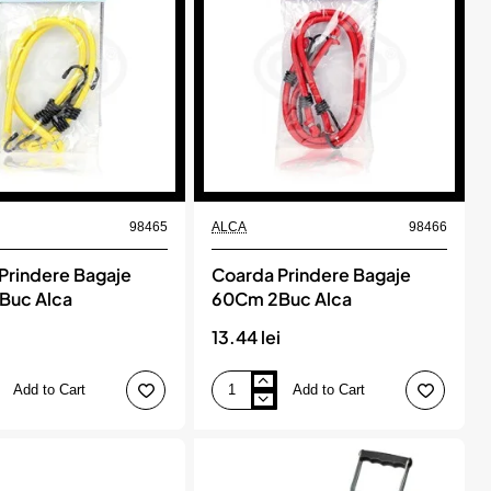
4m
e
lungime
cu
carlige,
AMIO
98465
ALCA
98466
Prindere Bagaje
Coarda Prindere Bagaje
Buc Alca
60Cm 2Buc Alca
i
13.44 lei
Add to Cart
Add to Cart
Coarda
Prindere
Bagaje
60Cm
2Buc
Alca