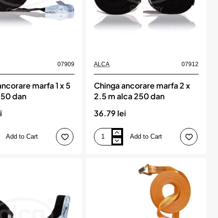
07909
ALCA
07912
ncorare marfa 1 x 5
Chinga ancorare marfa 2 x
250 dan
2.5 m alca 250 dan
i
36.79 lei
Add to Cart
Add to Cart
Chinga
ancorare
marfa
2
x
2.5
m
alca
250
dan