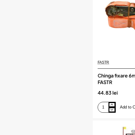
AMIO
FASTR
Chinga fixare 6
FASTR
44.83 lei
Add to C
Chinga
fixare
6m
1000
kg,
FASTR