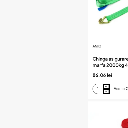
AMIO
Chinga asigurare 
marfa 2000kg 
86.06 lei
Add to C
Chinga
asigurare
si
fixare
marfa
2000kg
4m,
AMIO