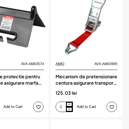
AVX-AM03574
AMIO
AVX-AM03995
e protectie pentru
Mecanism de pretensionare
de asigurare marfa
centura asigurare transport
 la 55mm, AVX-
ERGO, 0,4 m, 50 mm, 5
i
125.03 lei
4, AMIO
Tone, AMIO
Add to Cart
Add to Cart
Mecanism
de
pretensionare
centura
asigurare