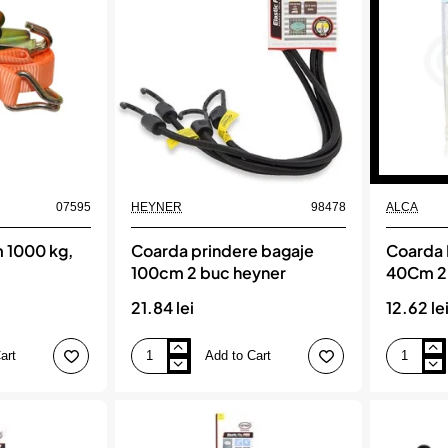
AMIO
1000kg,
dimensiun
38mm
x
4m,
model
S-
TYPE,
AVX-
AM03320,
AMIO
07595
HEYNER
98478
ALCA
m 1000 kg,
Coarda prindere bagaje
Coarda 
100cm 2 buc heyner
40Cm 2
21.84 lei
12.62 le
art
Add to Cart
Coarda
Coarda
prindere
Prindere
bagaje
Bagaje
100cm
40Cm
2
2Buc
buc
Alca