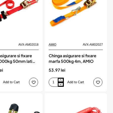
AVX-AM02018
AMIO
AVX-AM02027
sigurare si fixare
Chinga asigurare si fixare
5000kg 50mm latime
marfa 500kg 4m, AMIO
ime, AMIO
ei
53.97 lei
Add to Cart
Add to Cart
Chinga
asigurare
si
fixare
marfa
500kg
4m,
AMIO