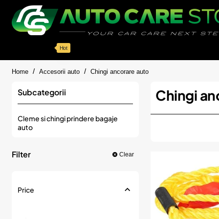
Categorii
Detailing auto
Accesorii
Pache
Hot
home
Home
Accesorii auto
Chingi ancorare auto
Chingi an
Subcategorii
Cleme si chingi prindere bagaje
auto
Filter
Clear
Price