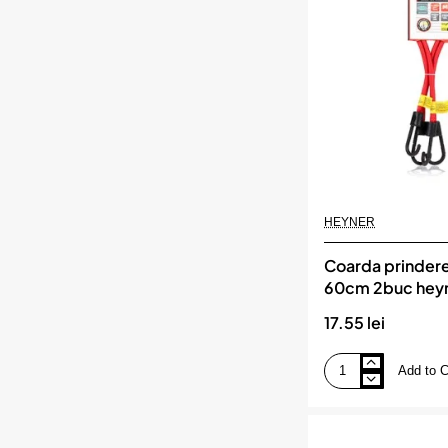
HEYNER
Coarda prinder
60cm 2buc hey
17.55 lei
Add to C
Coarda
prindere
bagaje
60cm
2buc