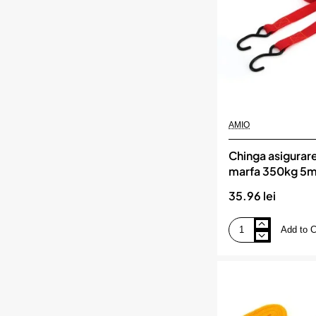
AMIO
Chinga asigurare 
marfa 350kg 5m
35.96 lei
Add to C
Chinga
asigurare
si
fixare
marfa
350kg
5m,
AMIO