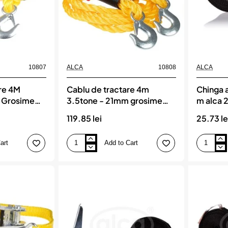
10807
ALCA
10808
ALCA
re 4M
Cablu de tractare 4m
Chinga a
 Grosime
3.5tone - 21mm grosime
m alca 
alca
119.85 lei
25.73 le
art
Add to Cart
Cablu
Chinga
de
ancorare
tractare
marfa
4m
1
3.5tone
x
-
5
21mm
m
grosime
alca
alca
250
dan