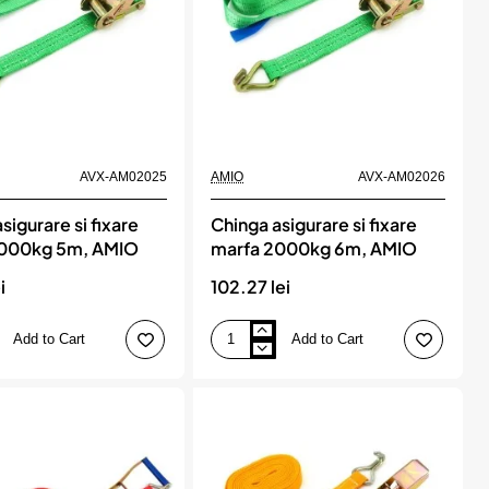
AVX-AM02025
AMIO
AVX-AM02026
sigurare si fixare
Chinga asigurare si fixare
2000kg 5m, AMIO
marfa 2000kg 6m, AMIO
i
102.27 lei
Add to Cart
Add to Cart
Chinga
asigurare
si
fixare
marfa
2000kg
6m,
AMIO