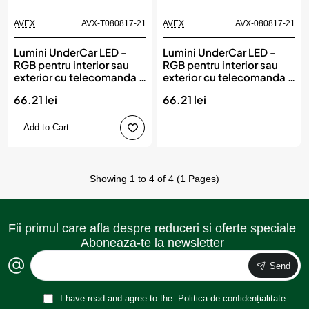
AVEX
AVX-T080817-21
AVEX
AVX-080817-21
Lumini UnderCar LED -
Lumini UnderCar LED -
RGB pentru interior sau
RGB pentru interior sau
exterior cu telecomanda -
exterior cu telecomanda -
22cm
22cm
66.21 lei
66.21 lei
Add to Cart
Showing 1 to 4 of 4 (1 Pages)
Fii primul care afla despre reduceri si oferte speciale
Aboneaza-te la newsletter
Send
I have read and agree to the
Politica de confidențialitate