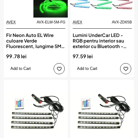
AVEX
AVX-ELW-5M-FG
AVEX
AVX-ZD65B
Fir Neon Auto EL Wire
Lumini UnderCar LED -
culoare Verde
RGB pentru interior sau
Fluorescent, lungime 5M,
exterior cu Bluetooth -
alimentare 12V, droser
12cm ZD65B
99.78 lei
97.59 lei
inclus
Add to Cart
Add to Cart