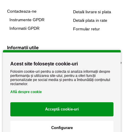
Contacteaza-ne
Detalii livrare si plata
Instrumente GPDR
Detalii plata in rate
Informatii GPDR
Formular retur
Informatii utile
Despre noi
Politica de confidențialitate
Acest site folosește cookie-uri
Stiri si noutati
Politica de retur
Folosim cookie-uri pentru a colecta si analiza informații despre
performanța și utilizarea site-ului, pentru a oferi funcții
Politica de cookie
Termeni si conditii
personalizate pe social media și pentru a îmbunătăți conținutul
reclamelor.
Află despre cookie
Acceptă cookie-uri
Configurare