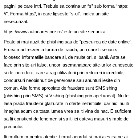
paginii pe care intri. Trebuie sa contina un “s” sub forma “https:
//”. Forma http://, in care lipseste “s-ul”, indica un site
nesecurizat.
https://www.autocarestore.ro/
este un site securizat.
Poate ai mai auzit de phishing sau de “pescuirea de date online”.
E cea mai frecventa forma de frauda, prin care ti se iau si
folosesc informatiile bancare si, de multe ori, si banii. Asta se
face prin site-uri false, uneori asemanatoare site-urilor cunoscute
si de incredere, care atrag utilizatorii prin reduceri incredibile,
concursuri neobisnuit de generoase sau anunturi iesite din
comun. Alte forme apropiate de fraudare sunt SMSishing
(phishing prin SMS) si Vishing (phishing prin apel vocal). Nu te
lasa prada fraudelor glazurate in oferte irezistibile, dar nici nu iti
imagina acum ca toata lumea vrea sa iti vina de hac. E suficient
sa fii constient de fenomen si sa iti iei cateva masuri simple de
precautie.
Iti multumim pentru atentie, timpul acordat si mai ales ca ne-ai