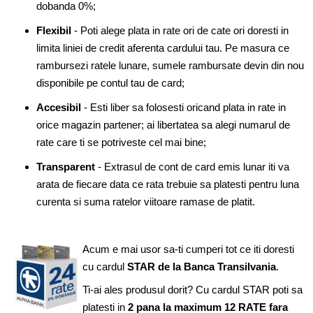
dobanda 0%;
Flexibil
- Poti alege plata in rate ori de cate ori doresti in
limita liniei de credit aferenta cardului tau. Pe masura ce
rambursezi ratele lunare, sumele rambursate devin din nou
disponibile pe contul tau de card;
Accesibil
- Esti liber sa folosesti oricand plata in rate in
orice magazin partener; ai libertatea sa alegi numarul de
rate care ti se potriveste cel mai bine;
Transparent
- Extrasul de cont de card emis lunar iti va
arata de fiecare data ce rata trebuie sa platesti pentru luna
curenta si suma ratelor viitoare ramase de platit.
Acum e mai usor sa-ti cumperi tot ce iti doresti
cu cardul
STAR de la Banca Transilvania
.
Ti-ai ales produsul dorit? Cu cardul STAR poti sa
platesti in
2 pana la maximum 12 RATE fara