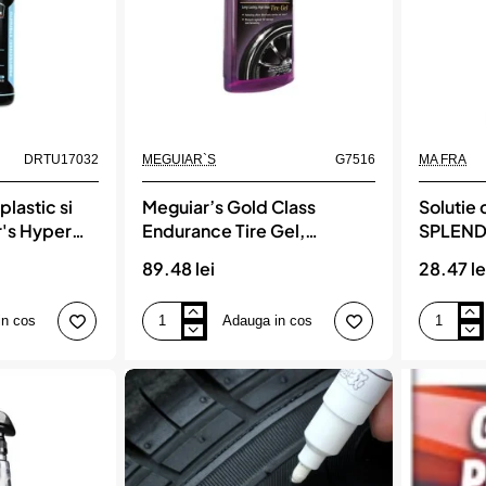
DRTU17032
MEGUIAR`S
G7516
MA FRA
plastic si
Meguiar’s Gold Class
Solutie 
's Hyper
Endurance Tire Gel,
SPLEND
,
Dressing Anvelope Gel, 473
MA FRA
89.48 lei
28.47 le
ml, MEGUIAR`S
in cos
Adauga in cos
Meguiar’s
Solutie
Gold
curatare
Class
jante
Endurance
-
Tire
SPLENDO
Gel,
500ml
Dressing
,
Anvelope
MA
Gel,
FRA
473