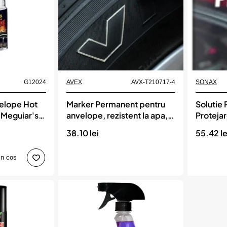
ml,
MEGUIAR`S
Momentan indisponibil
Momentan indisponi
G12024
AVEX
AVX-T210717-4
SONAX
velope Hot
Marker Permanent pentru
Solutie 
 Meguiar's,
anvelope, rezistent la apa,
Proteja
R`S
culoare ALBA
Din Cau
38.10 lei
55.42 le
in cos