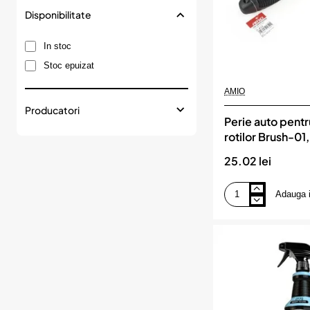
Disponibilitate
In stoc
Stoc epuizat
AMIO
Producatori
Perie auto pentr
rotilor Brush-01
25.02 lei
Adauga 
Perie
auto
pentru
spalarea
rotilor
Brush-
01,
AMIO