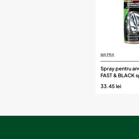
MEGUIAR`S
MA FRA
In Stoc
Spray pentru an
FAST & BLACK s
ml, MA FRA
33.45 lei