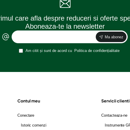
rimul care afla despre reduceri si oferte sp
Aboneaza-te la newsletter
Ma abonez
Am citit și sunt de acord cu
Politica de confidențialitate
Contul meu
Servicii clienti
Conectare
Contacteaza-ne
Istoric comenzi
Instrumente 