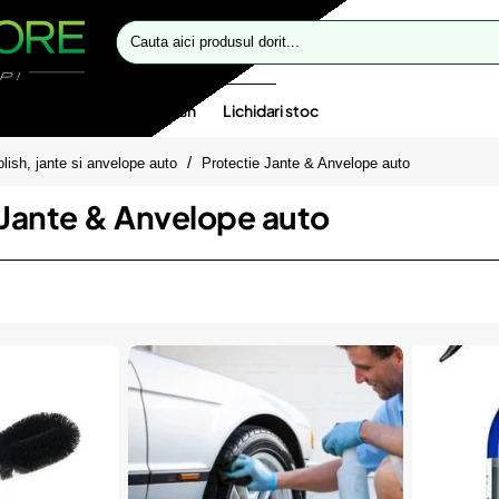
Cauta
aici
produsul
dorit...
te speciale
Oferte flash
Lichidari stoc
olish, jante si anvelope auto
Protectie Jante & Anvelope auto
 Jante & Anvelope auto