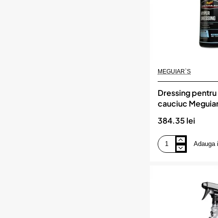
MEGUIAR`S
Dressing pentru 
cauciuc Meguiar
Dressing, 946ml
384.35 lei
MEGUIAR`S
Adauga 
Dressing
pentru
plastic
si
cauciuc
Meguiar's
Hyper
Dressing,
946ml,
MEGUIAR`S