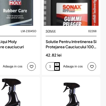
LM-23045O
SONAX
02268
Liqui Moly
Solutie Pentru Intretinerea Si
ere cauciucuri
Protejarea Cauciucului 100
Ml. Blister Sonax
i
42.82 lei
Adauga in cos
Adauga in cos
Solutie
Pentru
Intretinerea
Si
Protejarea
Cauciucului
100
Ml.
Blister
Sonax