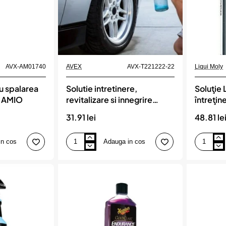
AVX-AM01740
AVEX
AVX-T221222-22
Liqui Moly
u spalarea
Solutie intretinere,
Soluţie 
, AMIO
revitalizare si innegrire
întreţin
anvelope cauciuc, 750ml,
31.91 lei
48.81 le
cu pulverizator
in cos
Adauga in cos
Solutie
Soluţie
intretinere,
Liqui
revitalizare
Moly
si
întreţinere
innegrire
cauciucuri
anvelope
cauciuc,
750ml,
cu
pulverizator