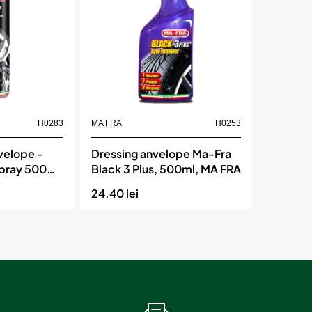
H0283
MA FRA
H0253
In Stoc
velope -
Dressing anvelope Ma-Fra
pray 500
Black 3 Plus, 500ml, MA FRA
24.40 lei