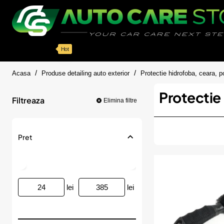
Categorii
Detailing auto
Accesorii
Pache
Hot
home
Acasa
Produse detailing auto exterior
Protectie hidrofoba, ceara, p
Protectie
Filtreaza
Elimina filtre
Pret
lei
lei