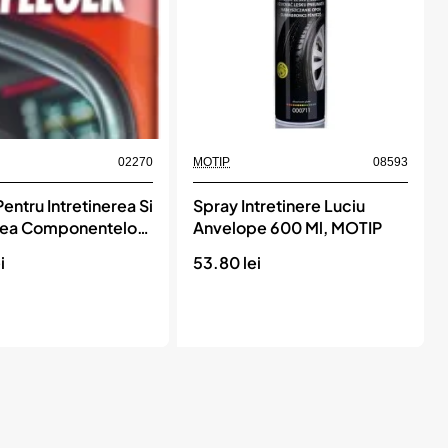
bil
Momentan indisponibil
02270
MOTIP
08593
Pentru Intretinerea Si
Spray Intretinere Luciu
rea Componentelor
Anvelope 600 Ml, MOTIP
ciuc 300 Ml Sonax
i
53.80 lei