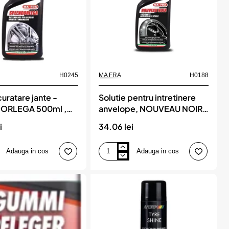
H0245
MA FRA
H0188
curatare jante -
Solutie pentru intretinere
ORLEGA 500ml ,
anvelope, NOUVEAU NOIR
500 ml, MA FRA
i
34.06 lei
Adauga in cos
Adauga in cos
Solutie
pentru
intretinere
anvelope,
RLEGA
NOUVEAU
NOIR
500
ml,
MA
FRA