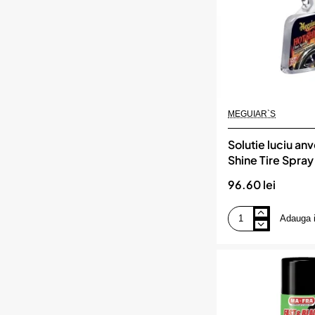
MEGUIAR`S
Solutie luciu an
Shine Tire Spray
710ml, MEGUIA
96.60 lei
Adauga 
Solutie
luciu
anvelope
Hot
Shine
Tire
Spray
Meguiar's,
710ml,