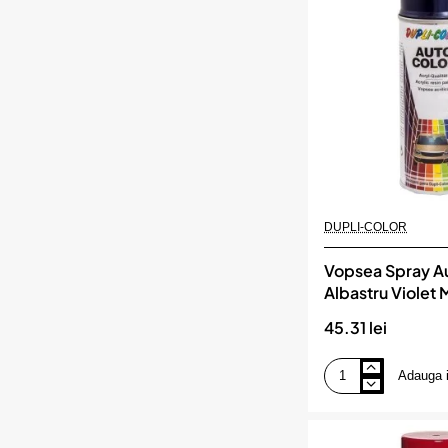
Dupli-
Color
DUPLI-COLOR
Vopsea Spray A
Albastru Violet 
Dupli-Color
45.31 lei
Adauga 
Vopsea
Spray
Auto
Dacia
Albastru