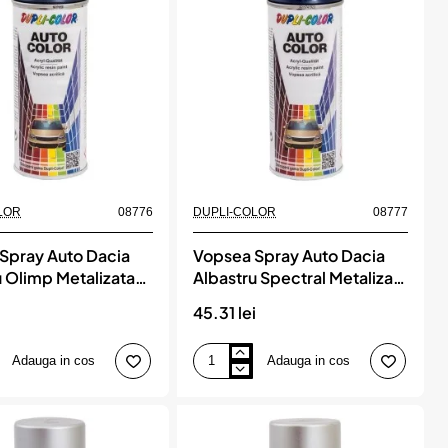
Dupli-
Color
LOR
08776
DUPLI-COLOR
08777
Spray Auto Dacia
Vopsea Spray Auto Dacia
u Olimp Metalizata
Albastru Spectral Metalizata
olor
Dupli-Color
i
45.31 lei
Adauga in cos
Adauga in cos
Vopsea
Spray
Auto
Dacia
Albastru
Spectral