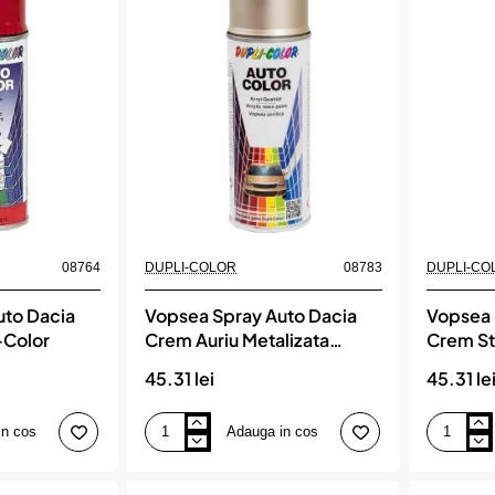
Diamant
Iridiu
Metalizata
Metalizata
Dupli-
Dupli-
Color
Color
08764
DUPLI-COLOR
08783
DUPLI-CO
uto Dacia
Vopsea Spray Auto Dacia
Vopsea 
-Color
Crem Auriu Metalizata
Crem St
Dupli-Color
Dupli-C
45.31 lei
45.31 le
in cos
Adauga in cos
Vopsea
Vopsea
Spray
Spray
Auto
Auto
Dacia
Dacia