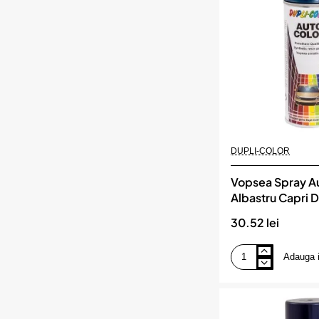
Dupli-
Color
DUPLI-COLOR
Vopsea Spray A
Albastru Capri 
30.52 lei
Adauga 
Vopsea
Spray
Auto
Dacia
Albastru
Capri