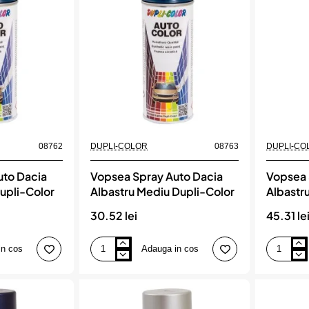
Dupli-
13
Color
Dupli-
Color
08762
DUPLI-COLOR
08763
DUPLI-CO
uto Dacia
Vopsea Spray Auto Dacia
Vopsea 
Dupli-Color
Albastru Mediu Dupli-Color
Albastr
Dupli-C
30.52 lei
45.31 le
in cos
Adauga in cos
Vopsea
Vopsea
Spray
Spray
Auto
Auto
Dacia
Dacia
Albastru
Albastru
Mediu
Olimp