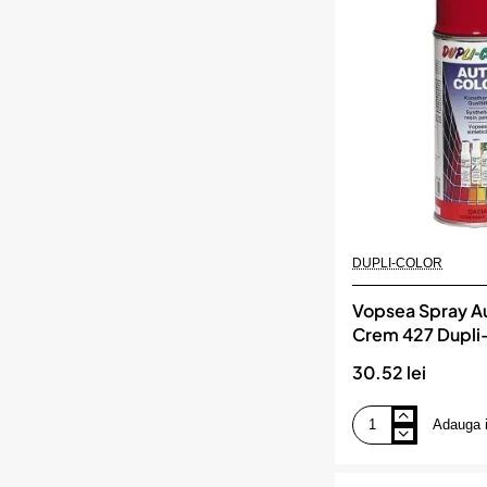
Violet
Metalizata
Dupli-
Color
DUPLI-COLOR
Vopsea Spray A
Crem 427 Dupli
30.52 lei
Adauga 
Vopsea
Spray
Auto
Dacia