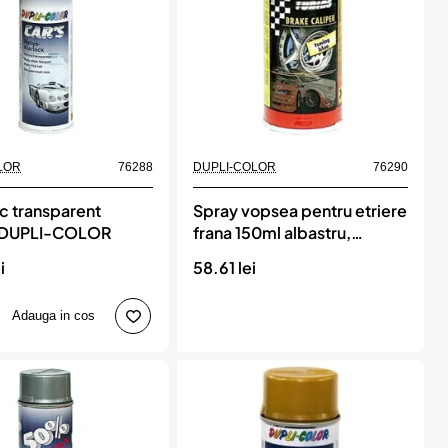
Momentan indisponibil
LOR
76288
DUPLI-COLOR
76290
ac transparent
Spray vopsea pentru etriere
 DUPLI-COLOR
frana 150ml albastru,
DUPLI-COLOR
i
58.61 lei
Adauga in cos
t