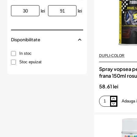
lei
lei
Disponibilitate
In stoc
DUPLI-COLOR
Stoc epuizat
Spray vopsea pe
frana 150ml ros
COLOR
58.61 lei
Adauga 
Spray
vopsea
pentru
etriere
frana
150ml
rosu,