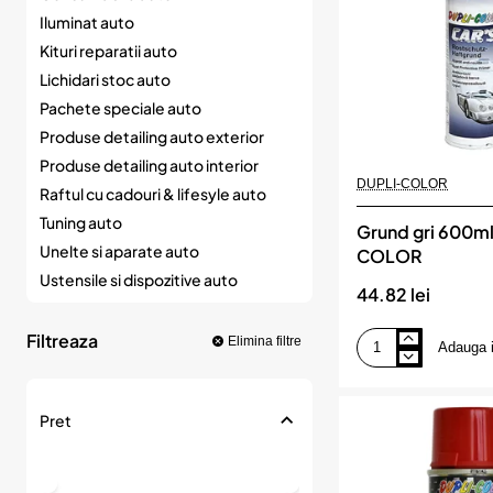
Iluminat auto
Kituri reparatii auto
Lichidari stoc auto
Pachete speciale auto
Produse detailing auto exterior
Produse detailing auto interior
DUPLI-COLOR
Raftul cu cadouri & lifesyle auto
Tuning auto
Grund gri 600ml
Unelte si aparate auto
COLOR
Ustensile si dispozitive auto
44.82 lei
Filtreaza
Elimina filtre
Adauga 
Grund
gri
600ml,
DUPLI-
Pret
COLOR