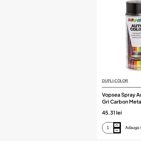
Crem
427
Dupli-
Color
DUPLI-COLOR
Vopsea Spray A
Gri Carbon Meta
Dupli-Color
45.31 lei
Adauga 
Vopsea
Spray
Auto