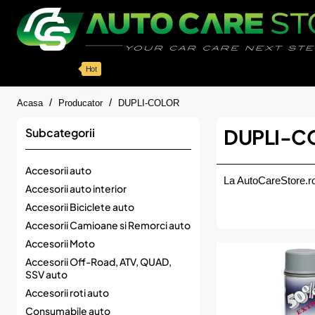
Categorii
Detailing auto
Accesorii
Pache
Hot
home
Acasa
Producator
DUPLI-COLOR
DUPLI-CO
Subcategorii
Accesorii auto
La AutoCareStore.ro
Accesorii auto interior
Accesorii Biciclete auto
Accesorii Camioane si Remorci auto
Accesorii Moto
Accesorii Off-Road, ATV, QUAD,
SSV auto
Accesorii roti auto
Consumabile auto