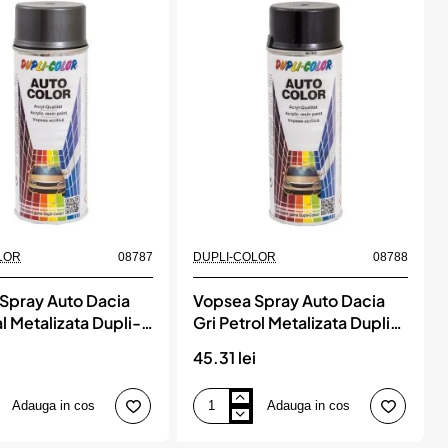
Galben
Taxi
Dupli-
Color
LOR
08787
DUPLI-COLOR
08788
Spray Auto Dacia
Vopsea Spray Auto Dacia
l Metalizata Dupli-
Gri Petrol Metalizata Dupli-
Color
i
45.31 lei
Adauga in cos
Adauga in cos
Vopsea
Spray
Auto