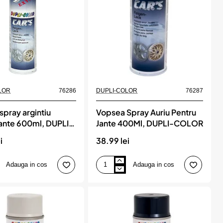
LOR
76286
DUPLI-COLOR
76287
spray argintiu
Vopsea Spray Auriu Pentru
jante 600ml, DUPLI-
Jante 400Ml, DUPLI-COLOR
i
38.99 lei
Adauga in cos
Adauga in cos
Vopsea
Spray
Auriu
Pentru
Jante
400Ml,
DUPLI-