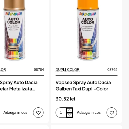
Stelar
Metalizata
Dupli-
Color
LOR
08784
DUPLI-COLOR
08765
Spray Auto Dacia
Vopsea Spray Auto Dacia
elar Metalizata
Galben Taxi Dupli-Color
olor
i
30.52 lei
Adauga in cos
Adauga in cos
Vopsea
Spray
Auto
Dacia