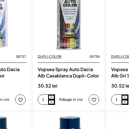
ml
COLOR
alb,
DUPLI-
COLOR
08757
DUPLI-COLOR
08759
DUPLI-CO
uto Dacia
Vopsea Spray Auto Dacia
Vopsea 
lor
Alb Casablanca Dupli-Color
Alb Gri 
30.52 lei
30.52 le
in cos
Adauga in cos
Vopsea
Vopsea
Spray
Spray
Auto
Auto
Dacia
Dacia
Alb
Alb
Casablanca
Gri