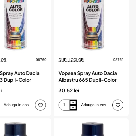
COLOR
LOR
08760
DUPLI-COLOR
08761
Spray Auto Dacia
Vopsea Spray Auto Dacia
13 Dupli-Color
Albastru 665 Dupli-Color
i
30.52 lei
Adauga in cos
Adauga in cos
Vopsea
Spray
Auto
Dacia
Albastru
665