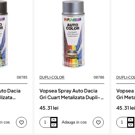
Crem
Crem
Auriu
Stelar
Metalizata
Metalizata
Dupli-
Dupli-
Color
Color
08785
DUPLI-COLOR
08786
DUPLI-CO
uto Dacia
Vopsea Spray Auto Dacia
Vopsea 
lizata
Gri Cuart Metalizata Dupli-
Gri Meta
Color
Color
45.31 lei
45.31 le
in cos
Adauga in cos
Vopsea
Vopsea
Spray
Spray
Auto
Auto