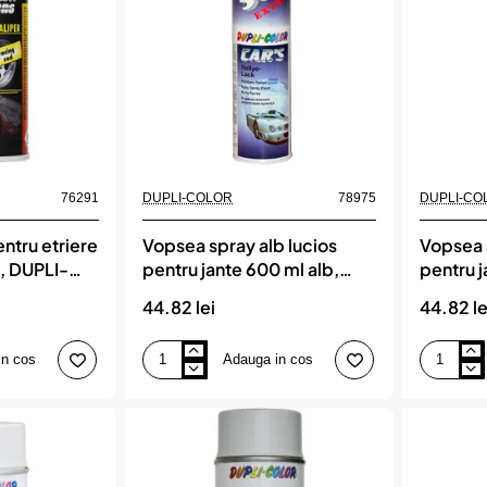
ml,
DUPLI-
COLOR
76291
DUPLI-COLOR
78975
DUPLI-CO
ntru etriere
Vopsea spray alb lucios
Vopsea 
u, DUPLI-
pentru jante 600 ml alb,
pentru 
DUPLI-COLOR
COLOR
44.82 lei
44.82 le
in cos
Adauga in cos
Vopsea
Vopsea
spray
spray
alb
argintiu
lucios
pentru
pentru
jante
jante
600ml,
600
DUPLI-