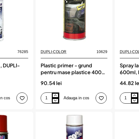
76285
DUPLI-COLOR
10629
DUPLI-CO
, DUPLI-
Plastic primer - grund
Spray l
pentru mase plastice 400
600ml,
ml, DUPLI-COLOR
90.54 lei
44.82 le
in cos
Adauga in cos
Plastic
Spray
primer
lac
-
transparen
grund
600ml,
pentru
DUPLI-
mase
COLOR
plastice
400