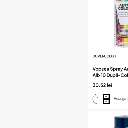
DUPLI-
COLOR
DUPLI-COLOR
Vopsea Spray A
Alb 10 Dupli-Co
30.52 lei
Adauga 
Vopsea
Spray
Auto
Dacia
Alb
10