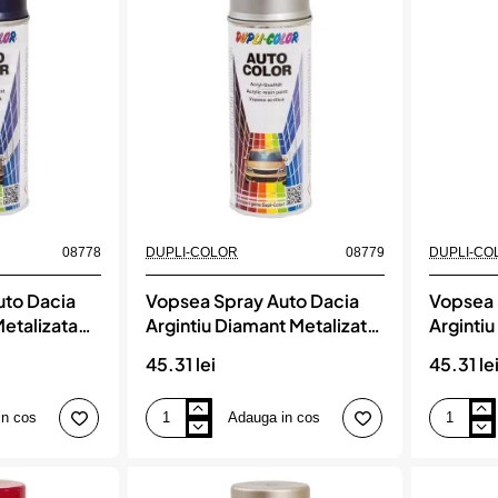
Dupli-
Metalizata
Color
Dupli-
Color
08778
DUPLI-COLOR
08779
DUPLI-CO
uto Dacia
Vopsea Spray Auto Dacia
Vopsea 
Metalizata
Argintiu Diamant Metalizata
Argintiu
Dupli-Color
Dupli-C
45.31 lei
45.31 le
in cos
Adauga in cos
Vopsea
Vopsea
Spray
Spray
Auto
Auto
Dacia
Dacia
Argintiu
Argintiu