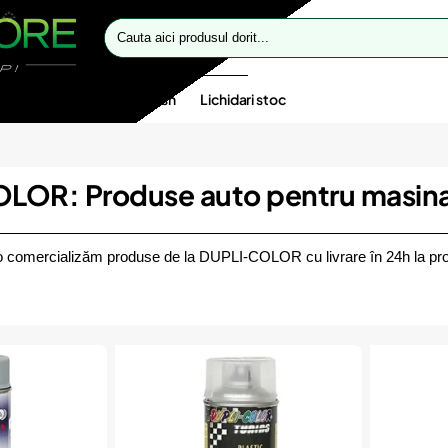
Cauta
aici
produsul
dorit...
te speciale
Oferte flash
Lichidari stoc
LOR: Produse auto pentru masina
 comercializăm produse de la DUPLI-COLOR cu livrare în 24h la pro