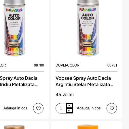
Metalizata
Dupli-
Color
LOR
08780
DUPLI-COLOR
08781
Spray Auto Dacia
Vopsea Spray Auto Dacia
 Iridiu Metalizata
Argintiu Stelar Metalizata
olor
Dupli-Color
i
45.31 lei
Adauga in cos
Adauga in cos
Vopsea
Spray
Auto
Dacia
Argintiu