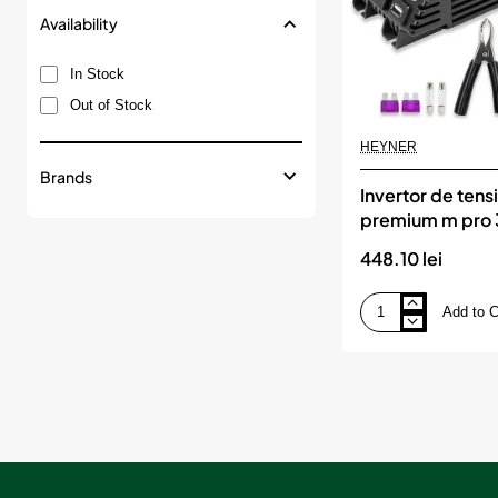
Availability
In Stock
Out of Stock
HEYNER
Brands
Invertor de tens
premium m pro
alimentare 12v i
448.10 lei
cu usb
Add to C
Invertor
de
tensiune
heyner
premium
m
pro
300-
600w
alimentare
12v