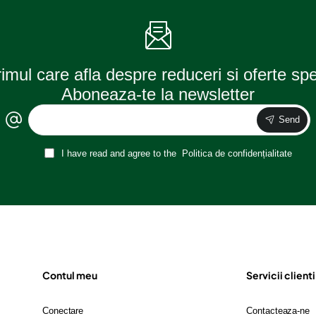
230v
cu
usb
rimul care afla despre reduceri si oferte sp
Aboneaza-te la newsletter
Send
I have read and agree to the
Politica de confidențialitate
Contul meu
Servicii clienti
Conectare
Contacteaza-ne