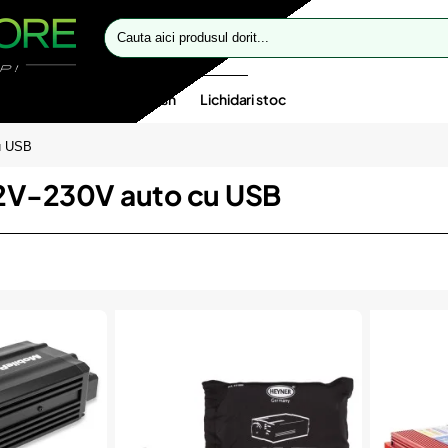
Cauta
aici
produsul
dorit...
te speciale
Oferte flash
Lichidari stoc
cu USB
12V-230V auto cu USB