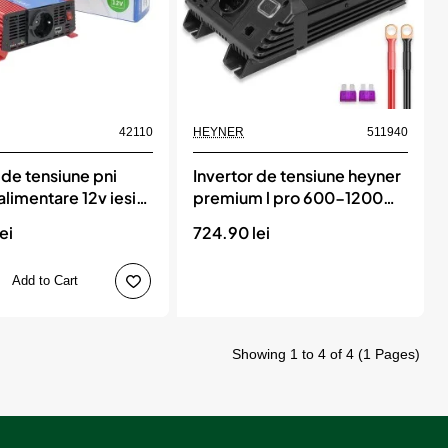
Momentan indisponibil
42110
HEYNER
511940
 de tensiune pni
Invertor de tensiune heyner
limentare 12v iesire
premium l pro 600-1200w
alimentare 12v iesire 230v
ei
724.90 lei
cu usb
Add to Cart
Showing 1 to 4 of 4 (1 Pages)