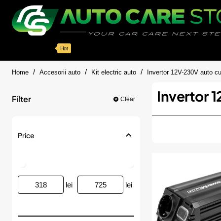
Categorii
Detailing auto
Accesorii
Pache
Hot
home
Home
Accesorii auto
Kit electric auto
Invertor 12V-230V auto 
Invertor 
Filter
Clear
Price
lei
lei