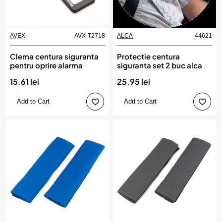
AVEX
AVX-T2718
ALCA
44621
Produs de top
Clema centura siguranta
Protectie centura
pentru oprire alarma
siguranta set 2 buc alca
15.61 lei
25.95 lei
Add to Cart
Add to Cart