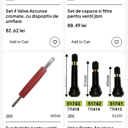
Set 4 Valve Ascunse
Set de capace si filtre
cromate, cu dispozitiv de
pentru ventil jbm
umflare
88.49 lei
82.62 lei
Add to Cart
Add to Cart
JBM
00548
JBM
91255
Surubelnita pentru ventil
Valve Pentru Anvelope