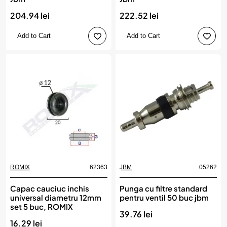
204.94 lei
222.52 lei
Add to Cart
Add to Cart
ROMIX
62363
JBM
05262
Capac cauciuc inchis
Punga cu filtre standard
universal diametru 12mm
pentru ventil 50 buc jbm
set 5 buc, ROMIX
39.76 lei
16.29 lei