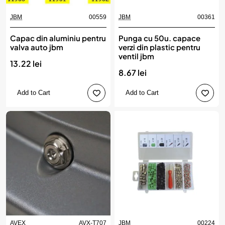
JBM
00559
JBM
00361
Capac din aluminiu pentru
Punga cu 50u. capace
valva auto jbm
verzi din plastic pentru
ventil jbm
13.22 lei
8.67 lei
Add to Cart
Add to Cart
AVEX
AVX-T707
JBM
00224