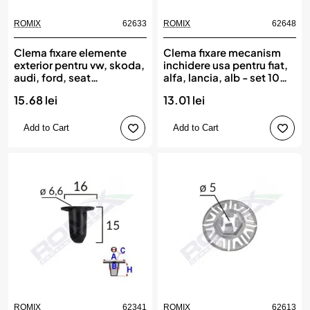
ROMIX
62633
ROMIX
62648
Clema fixare elemente
Clema fixare mecanism
exterior pentru vw, skoda,
inchidere usa pentru fiat,
audi, ford, seat
alfa, lancia, alb - set 10
4.5x22mm set 10buc,
buc, ROMIX
15.68 lei
13.01 lei
ROMIX
Add to Cart
Add to Cart
ROMIX
62341
ROMIX
62613