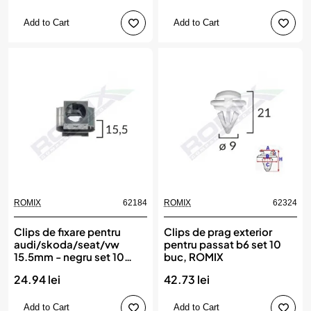
Add to Cart
Add to Cart
ROMIX
62184
ROMIX
62324
Clips de fixare pentru
Clips de prag exterior
audi/skoda/seat/vw
pentru passat b6 set 10
15.5mm - negru set 10
buc, ROMIX
buc, ROMIX
24.94 lei
42.73 lei
Add to Cart
Add to Cart