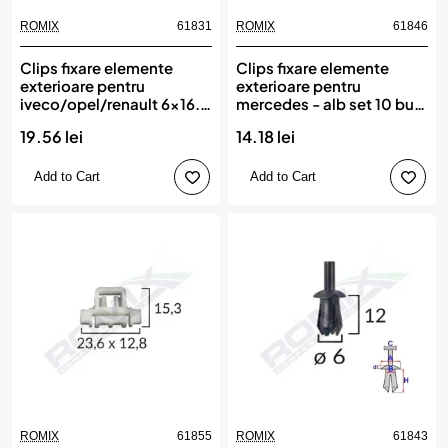
ROMIX
61831
ROMIX
61846
Clips fixare elemente
Clips fixare elemente
exterioare pentru
exterioare pentru
iveco/opel/renault 6x16.3
mercedes - alb set 10 buc,
- gri set 10 buc, ROMIX
ROMIX
19.56 lei
14.18 lei
Add to Cart
Add to Cart
ROMIX
61855
ROMIX
61843