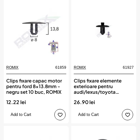
ROMIX
61859
ROMIX
61927
Clips fixare capac motor
Clips fixare elemente
pentru ford 8x13.8mm -
exterioare pentru
negru set 10 buc, ROMIX
audi/lexus/toyota
7.4x12.3mm - negru set 5
12.22 lei
26.90 lei
buc, ROMIX
Add to Cart
Add to Cart