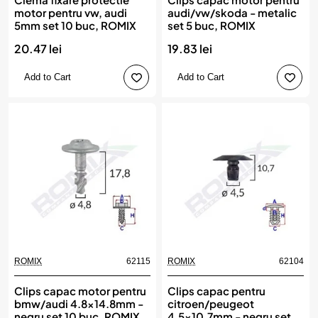
motor pentru vw, audi
audi/vw/skoda - metalic
5mm set 10 buc, ROMIX
set 5 buc, ROMIX
20.47 lei
19.83 lei
Add to Cart
Add to Cart
ROMIX
62115
ROMIX
62104
Clips capac motor pentru
Clips capac pentru
bmw/audi 4.8x14.8mm -
citroen/peugeot
negru set 10 buc, ROMIX
4.5x10.7mm - negru set