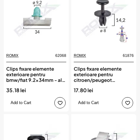
ROMIX
62068
ROMIX
61876
Clips fixare elemente
Clips fixare elemente
exterioare pentru
exterioare pentru
bmw/fiat 9.2x34mm - alb
citroen/peugeot
set 10 buc, ROMIX
8x14.2mm - negru set 10
35.18 lei
17.80 lei
buc, ROMIX
Add to Cart
Add to Cart