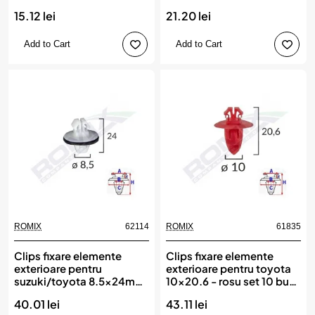
buc, ROMIX
ROMIX
15.12 lei
21.20 lei
Add to Cart
Add to Cart
ROMIX
62114
ROMIX
61835
Clips fixare elemente
Clips fixare elemente
exterioare pentru
exterioare pentru toyota
suzuki/toyota 8.5x24mm
10x20.6 - rosu set 10 buc,
- alb set 10 buc, ROMIX
ROMIX
40.01 lei
43.11 lei