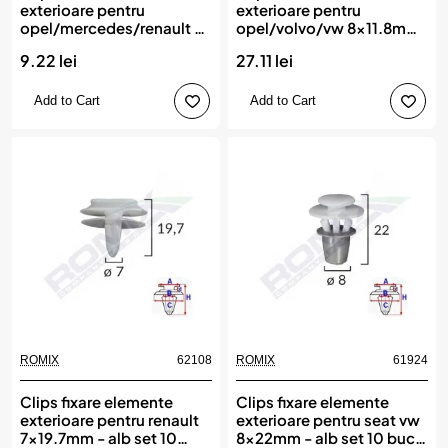
exterioare pentru
exterioare pentru
opel/mercedes/renault -
opel/volvo/vw 8x11.8mm
negru set 10 buc, ROMIX
- negru set 25 buc, ROMIX
9.22 lei
27.11 lei
Add to Cart
Add to Cart
ROMIX
62108
ROMIX
61924
Clips fixare elemente
Clips fixare elemente
exterioare pentru renault
exterioare pentru seat vw
7x19.7mm - alb set 10
8x22mm - alb set 10 buc,