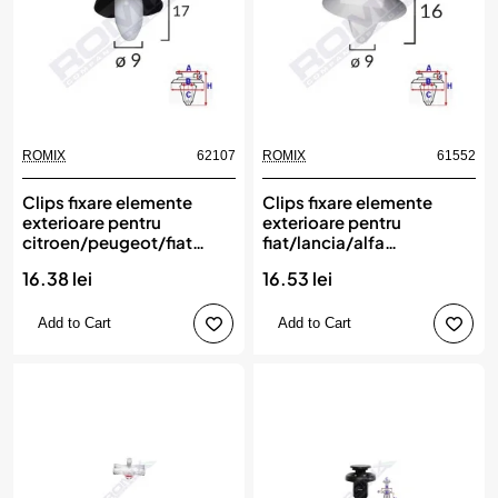
ROMIX
62107
ROMIX
61552
Clips fixare elemente
Clips fixare elemente
exterioare pentru
exterioare pentru
citroen/peugeot/fiat
fiat/lancia/alfa
9x17mm - alb set 10 buc,
romeo/peugeot - alb set
16.38 lei
16.53 lei
ROMIX
10 buc, ROMIX
Add to Cart
Add to Cart