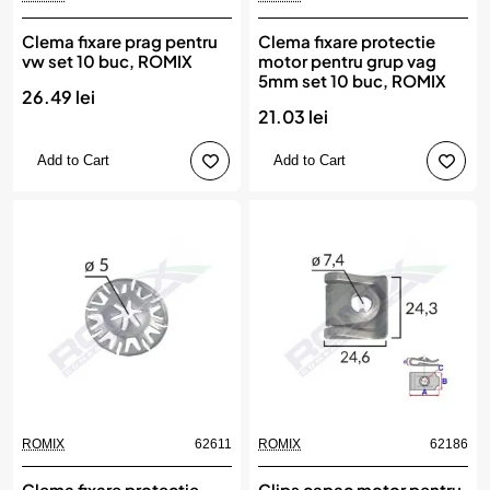
Clema fixare prag pentru
Clema fixare protectie
vw set 10 buc, ROMIX
motor pentru grup vag
5mm set 10 buc, ROMIX
26.49 lei
21.03 lei
Add to Cart
Add to Cart
ROMIX
62611
ROMIX
62186
Clema fixare protectie
Clips capac motor pentru