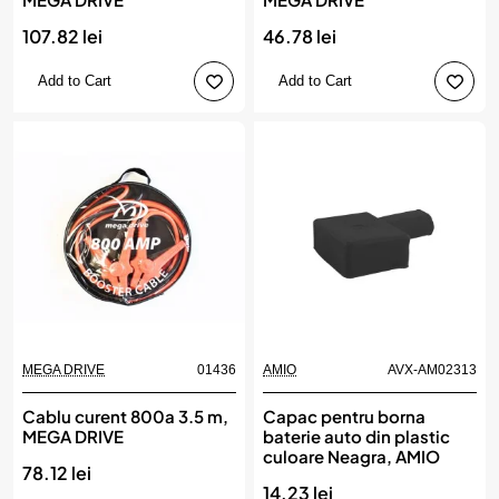
107.82 lei
46.78 lei
Add to Cart
Add to Cart
MEGA DRIVE
01436
AMIO
AVX-AM02313
Cablu curent 800a 3.5 m,
Capac pentru borna
MEGA DRIVE
baterie auto din plastic
culoare Neagra, AMIO
78.12 lei
14.23 lei