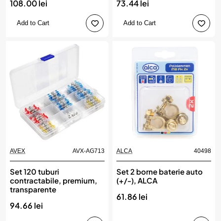
108.00 lei
73.44 lei
Add to Cart
Add to Cart
AVEX
AVX-AG713
ALCA
40498
Set 120 tuburi
Set 2 borne baterie auto
contractabile, premium,
(+/-), ALCA
transparente
61.86 lei
94.66 lei