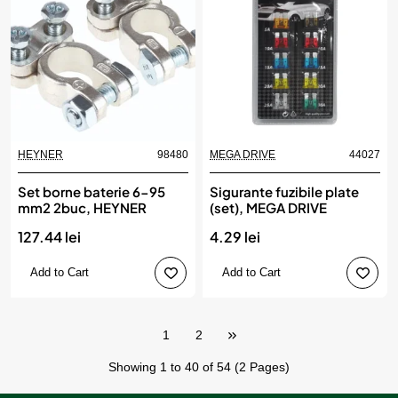
HEYNER
98480
MEGA DRIVE
44027
Set borne baterie 6-95
Sigurante fuzibile plate
mm2 2buc, HEYNER
(set), MEGA DRIVE
127.44 lei
4.29 lei
Add to Cart
Add to Cart
1
2
Showing 1 to 40 of 54 (2 Pages)