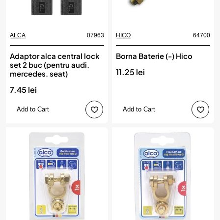
ALCA
07963
HICO
64700
Adaptor alca central lock
Borna Baterie (-) Hico
set 2 buc (pentru audi.
11.25 lei
mercedes. seat)
7.45 lei
Add to Cart
Add to Cart