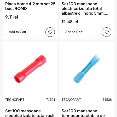
Placa borne 4.2 mm set 25
Set 100 mansoane
buc, ROMIX
electrice izolate total
albastre cilindric 5mm,
9.11 lei
TECNOPART
12.48 lei
Add to Cart
Add to Cart
TECNOPART
71521
TECNOPART
71538
Set 100 mansoane
Set 100 mansoane
electrice izolate total rosii
termocontractabile de