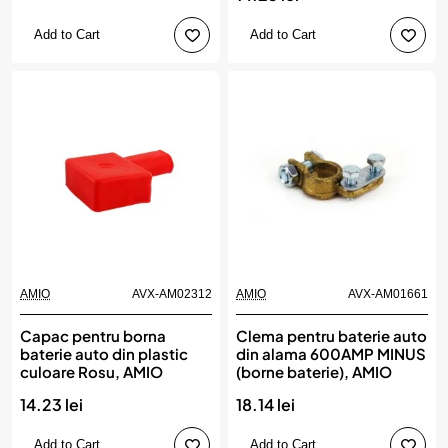
Add to Cart
Add to Cart
AMIO
AVX-AM02312
AMIO
AVX-AM01661
Capac pentru borna
Clema pentru baterie auto
baterie auto din plastic
din alama 600AMP MINUS
culoare Rosu, AMIO
(borne baterie), AMIO
14.23 lei
18.14 lei
Add to Cart
Add to Cart