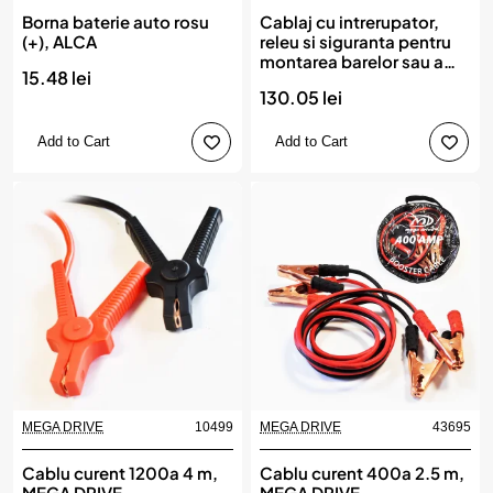
Borna baterie auto rosu
Cablaj cu intrerupator,
(+), ALCA
releu si siguranta pentru
montarea barelor sau a
15.48 lei
proiectoarelor LED
130.05 lei
Add to Cart
Add to Cart
MEGA DRIVE
10499
MEGA DRIVE
43695
Cablu curent 1200a 4 m,
Cablu curent 400a 2.5 m,
MEGA DRIVE
MEGA DRIVE