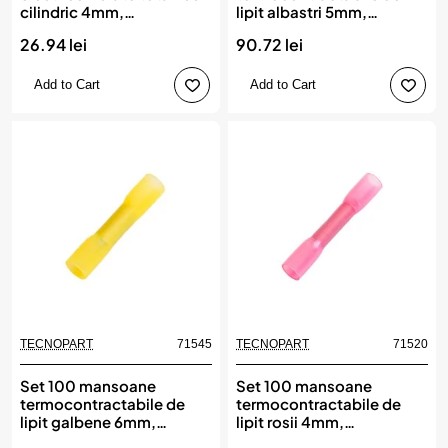
cilindric 4mm,
lipit albastri 5mm,
TECNOPART
TECNOPART
26.94 lei
90.72 lei
Add to Cart
Add to Cart
TECNOPART
71545
TECNOPART
71520
Set 100 mansoane
Set 100 mansoane
termocontractabile de
termocontractabile de
lipit galbene 6mm,
lipit rosii 4mm,
TECNOPART
TECNOPART