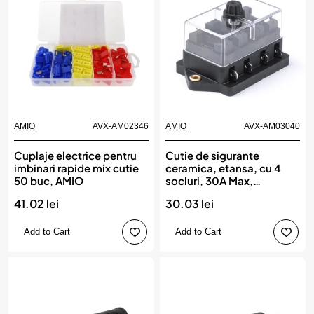
AMIO
AVX-AM02346
AMIO
AVX-AM03040
Cuplaje electrice pentru
Cutie de sigurante
imbinari rapide mix cutie
ceramica, etansa, cu 4
50 buc, AMIO
socluri, 30A Max,
destinatie auto, utilitare,
41.02 lei
30.03 lei
camioane, remorci
Add to Cart
Add to Cart