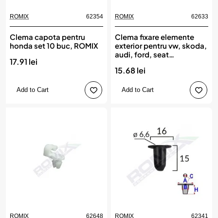
ROMIX
62354
ROMIX
62633
Clema capota pentru
Clema fixare elemente
honda set 10 buc, ROMIX
exterior pentru vw, skoda,
audi, ford, seat
17.91 lei
4.5x22mm set 10buc,
15.68 lei
ROMIX
Add to Cart
Add to Cart
ROMIX
62648
ROMIX
62341