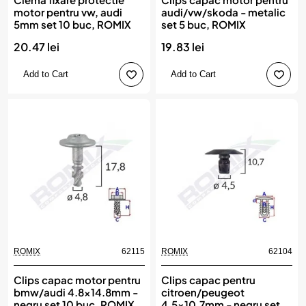
motor pentru vw, audi
audi/vw/skoda - metalic
5mm set 10 buc, ROMIX
set 5 buc, ROMIX
20.47 lei
19.83 lei
Add to Cart
Add to Cart
ROMIX
62115
ROMIX
62104
Clips capac motor pentru
Clips capac pentru
bmw/audi 4.8x14.8mm -
citroen/peugeot
negru set 10 buc, ROMIX
4.5x10.7mm - negru set