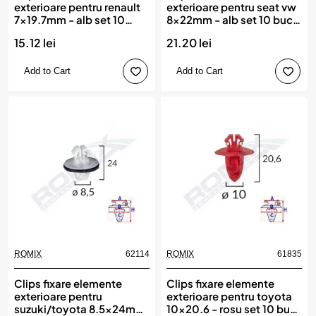
exterioare pentru renault
exterioare pentru seat vw
7x19.7mm - alb set 10
8x22mm - alb set 10 buc,
buc, ROMIX
ROMIX
15.12 lei
21.20 lei
Add to Cart
Add to Cart
ROMIX
62114
ROMIX
61835
Clips fixare elemente
Clips fixare elemente
exterioare pentru
exterioare pentru toyota
suzuki/toyota 8.5x24mm
10x20.6 - rosu set 10 buc,