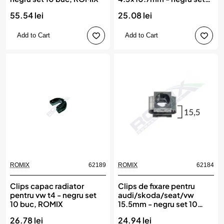
25 buc, ROMIX
55.54 lei
25.08 lei
Add to Cart
Add to Cart
ROMIX
62189
ROMIX
62184
Clips capac radiator
Clips de fixare pentru
pentru vw t4 - negru set
audi/skoda/seat/vw
10 buc, ROMIX
15.5mm - negru set 10
buc, ROMIX
26.78 lei
24.94 lei