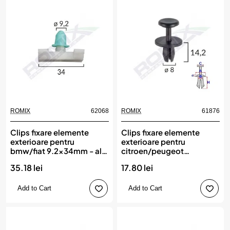
ROMIX
62068
ROMIX
61876
Clips fixare elemente
Clips fixare elemente
exterioare pentru
exterioare pentru
bmw/fiat 9.2x34mm - alb
citroen/peugeot
set 10 buc, ROMIX
8x14.2mm - negru set 10
35.18 lei
17.80 lei
buc, ROMIX
Add to Cart
Add to Cart