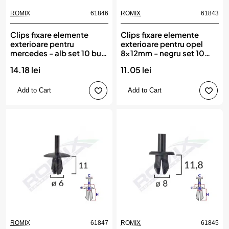
ROMIX
61846
ROMIX
61843
Clips fixare elemente
Clips fixare elemente
exterioare pentru
exterioare pentru opel
mercedes - alb set 10 buc,
8x12mm - negru set 10
ROMIX
buc, ROMIX
14.18 lei
11.05 lei
Add to Cart
Add to Cart
ROMIX
61847
ROMIX
61845