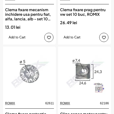
Clema fixare mecanism
Clema fixare prag pentru
inchidere usa pentru fiat,
vw set 10 buc, ROMIX
alfa, lancia, alb - set 10
26.49 lei
buc, ROMIX
13.01 lei
Add to Cart
Add to Cart
ROMIX
62611
ROMIX
62186
Clema fixare protectie
Clips capac motor pentru