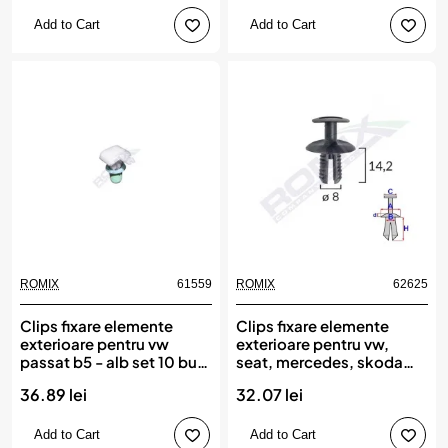
Add to Cart
Add to Cart
ROMIX
61559
ROMIX
62625
New
Clips fixare elemente
Clips fixare elemente
exterioare pentru vw
exterioare pentru vw,
passat b5 - alb set 10 buc,
seat, mercedes, skoda
ROMIX
8x14.2mm negru set
36.89 lei
32.07 lei
10buc, ROMIX
Add to Cart
Add to Cart