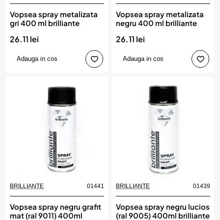
Vopsea spray metalizata
Vopsea spray metalizata
gri 400 ml brilliante
negru 400 ml brilliante
26.11 lei
26.11 lei
Adauga in cos
Adauga in cos
BRILLIANTE
01441
BRILLIANTE
01439
Produs de top
Vopsea spray negru grafit
Vopsea spray negru lucios
mat (ral 9011) 400ml
(ral 9005) 400ml brilliante