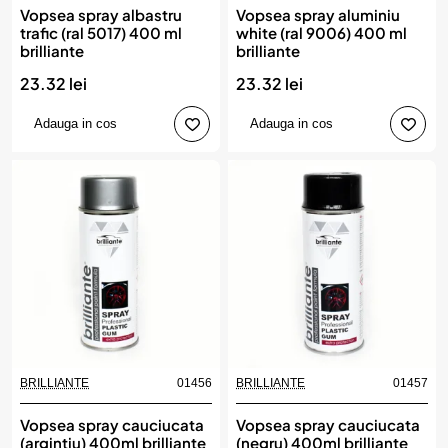
Vopsea spray albastru
Vopsea spray aluminiu
trafic (ral 5017) 400 ml
white (ral 9006) 400 ml
brilliante
brilliante
23.32 lei
23.32 lei
Adauga in cos
Adauga in cos
BRILLIANTE
01456
BRILLIANTE
01457
Vopsea spray cauciucata
Vopsea spray cauciucata
(argintiu) 400ml brilliante
(negru) 400ml brilliante