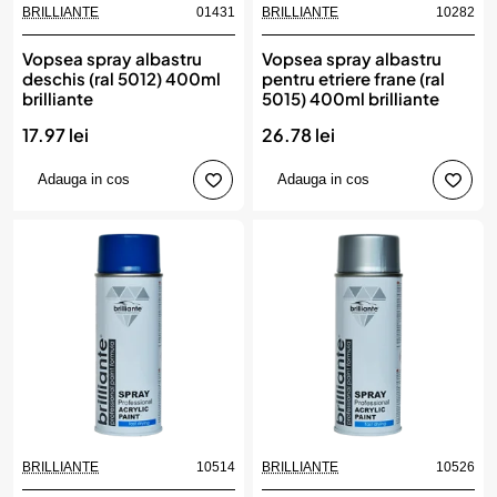
BRILLIANTE
01431
BRILLIANTE
10282
Vopsea spray albastru
Vopsea spray albastru
deschis (ral 5012) 400ml
pentru etriere frane (ral
brilliante
5015) 400ml brilliante
17.97 lei
26.78 lei
Adauga in cos
Adauga in cos
BRILLIANTE
10514
BRILLIANTE
10526