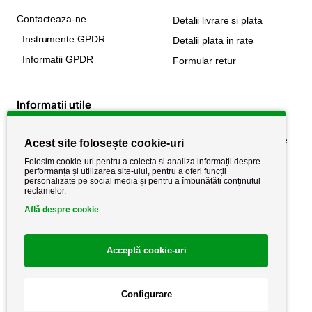
Contacteaza-ne
Detalii livrare si plata
Instrumente GPDR
Detalii plata in rate
Informatii GPDR
Formular retur
Informatii utile
Despre noi
Politica de confidențialitate
Acest site folosește cookie-uri
Stiri si noutati
Politica de retur
Folosim cookie-uri pentru a colecta si analiza informații despre
performanța și utilizarea site-ului, pentru a oferi funcții
Politica de cookie
Termeni si conditii
personalizate pe social media și pentru a îmbunătăți conținutul
reclamelor.
Află despre cookie
Acceptă cookie-uri
Configurare