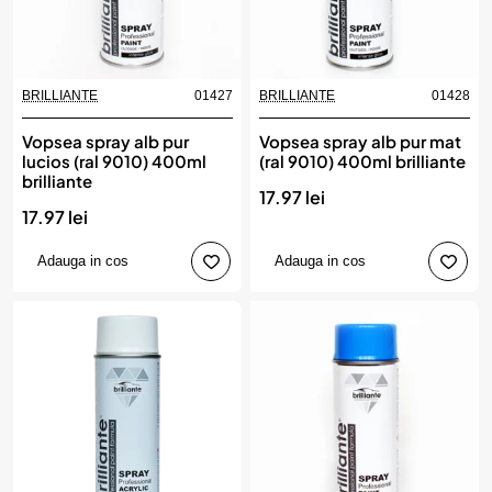
BRILLIANTE
01427
BRILLIANTE
01428
Produs de top
Vopsea spray alb pur
Vopsea spray alb pur mat
lucios (ral 9010) 400ml
(ral 9010) 400ml brilliante
brilliante
17.97 lei
17.97 lei
Adauga in cos
Adauga in cos