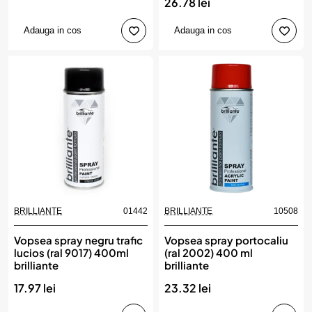
26.78 lei
Adauga in cos
Adauga in cos
BRILLIANTE
01442
BRILLIANTE
10508
Vopsea spray negru trafic
Vopsea spray portocaliu
lucios (ral 9017) 400ml
(ral 2002) 400 ml
brilliante
brilliante
17.97 lei
23.32 lei