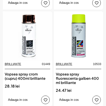
Adauga in cos
Adauga in cos
BRILLIANTE
01449
BRILLIANTE
10533
Vopsea spray crom
Vopsea spray
(cupru) 400ml brilliante
fluorescenta galben 400
ml brilliante
28.18 lei
24.47 lei
Adauga in cos
Adauga in cos