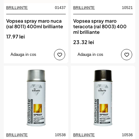
BRILLIANTE
01437
BRILLIANTE
10521
Produs de top
Vopsea spray maro nuca
Vopsea spray maro
(ral 8011) 400ml brilliante
teracota (ral 8003) 400
ml brilliante
17.97 lei
23.32 lei
Adauga in cos
Adauga in cos
BRILLIANTE
10538
BRILLIANTE
10536