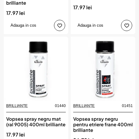
brilliante
17.97 lei
17.97 lei
Adauga in cos
Adauga in cos
BRILLIANTE
01440
BRILLIANTE
01451
Produs de top
Vopsea spray negru mat
Vopsea spray negru
(ral 9005) 400ml brilliante
pentru etriere frane 400ml
brilliante
17.97 lei