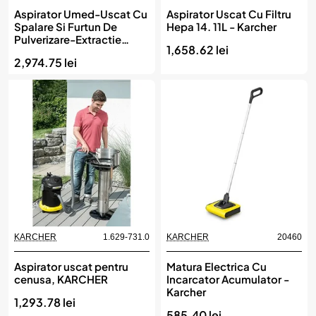
Aspirator Umed-Uscat Cu
Aspirator Uscat Cu Filtru
Spalare Si Furtun De
Hepa 14. 11L - Karcher
Pulverizare-Extractie
1,658.62 lei
Integrat - Karcher
2,974.75 lei
KARCHER
1.629-731.0
KARCHER
20460
Aspirator uscat pentru
Matura Electrica Cu
cenusa, KARCHER
Incarcator Acumulator -
Karcher
1,293.78 lei
585.40 lei