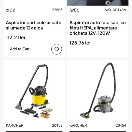
ALCA
23605
AVEX
AVX-AG148A
Aspirator particule uscate
Aspirator auto fara sac, cu
si umede 12v alca
filtru HEPA, alimentare
bricheta 12V, 120W
112.21 lei
125.76 lei
Add to Cart
KARCHER
20459
KARCHER
20454