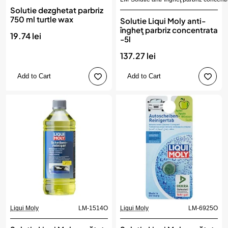
Solutie dezghetat parbriz
750 ml turtle wax
Solutie Liqui Moly anti-
îngheţ parbriz concentrata
19.74 lei
-5l
137.27 lei
Add to Cart
Add to Cart
Liqui Moly
LM-1514O
Liqui Moly
LM-6925O