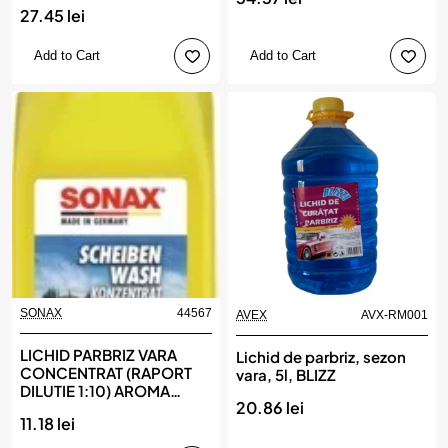
27.45 lei
Add to Cart
Add to Cart
SONAX
44567
AVEX
AVX-RM001
New
LICHID PARBRIZ VARA
Lichid de parbriz, sezon
CONCENTRAT (RAPORT
vara, 5l, BLIZZ
DILUTIE 1:10) AROMA
20.86 lei
LAMAIE 250 ML , SONAX
11.18 lei