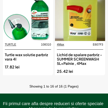
TURTLE
108310
4Max
E607F3
Turtle wax solutie parbriz
Lichid de spalare parbriz -
vara 4l
SUMMER SCREENWASH
5L+Palnie , 4Max
17.82 lei
25.42 lei
Showing 1 to 16 of 16 (1 Pages)
Fii primul care afla despre reduceri si oferte speciale