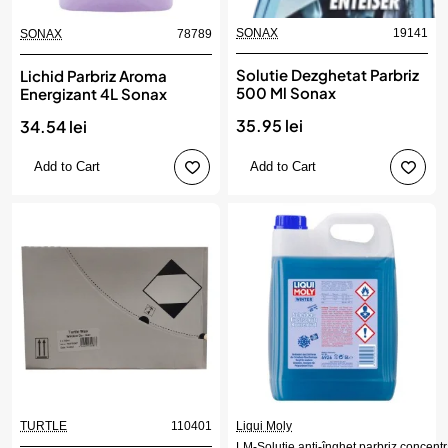
SONAX
19141
SONAX
78789
Solutie Dezghetat Parbriz
Lichid Parbriz Aroma
500 Ml Sonax
Energizant 4L Sonax
35.95 lei
34.54 lei
Add to Cart
Add to Cart
TURTLE
110401
Liqui Moly
LM-Solutie anti-îngheţ parbriz concentr