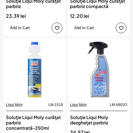
Soluţie Liqui Moly curăţat
Soluţie Liqui Moly curăţat
parbriz
parbriz compactă
23.39 lei
12.20 lei
Add to Cart
Add to Cart
Liqui Moly
LM-1519
Liqui Moly
LM-6902O
Soluţie Liqui Moly curăţat
Soluţie Liqui Moly
parbriz
dezgheţat parbriz
concentrată-250ml
34.57 lei