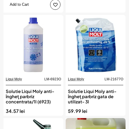
Add to Cart
Liqui Moly
LM-6923O
Liqui Moly
LM-21677O
Solutie Liqui Moly anti-
Solutie Liqui Moly anti-
îngheţ parbriz
îngheţ parbriz gata de
concentrata/1l (6923)
utilizat- 3l
34.57 lei
59.99 lei