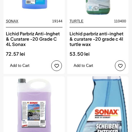
SONAX
19144
TURTLE
110400
Lichid Parbriz Anti-Inghet
Lichid parbriz anti-inghet
& Curatare -20 Grade C
& curatare -20 grade c 4l
4L Sonax
turtle wax
72.57 lei
53.50 lei
Add to Cart
Add to Cart