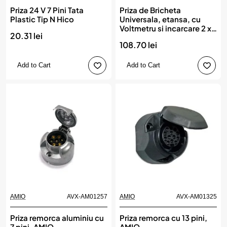
Priza 24 V 7 Pini Tata
Priza de Bricheta
Plastic Tip N Hico
Universala, etansa, cu
Voltmetru si incarcare 2 x
20.31 lei
USB, pentru vehicule
108.70 lei
offroad, ATV, SSV, quad,
moto sau utilaje agricole,
alimentare 12V
Add to Cart
Add to Cart
AMIO
AVX-AM01257
AMIO
AVX-AM01325
Priza remorca aluminiu cu
Priza remorca cu 13 pini,
7 pini, AMIO
AMIO