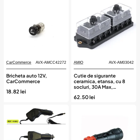
CarCommerce
AVX-AMCC42272
AMIO
AVX-AM03042
Bricheta auto 12V,
Cutie de sigurante
CarCommerce
ceramica, etansa, cu 8
socluri, 30A Max,
18.82 lei
destinatie auto, utilitare,
62.50 lei
camioane, remorci