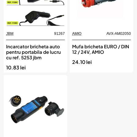
JBM
91267
AMIO
AVX-AM02050
Incarcator bricheta auto
Mufa bricheta EURO / DIN
pentru portabila de lucru
12 / 24V, AMIO
cu ref. 5253 jbm
24.10 lei
10.83 lei