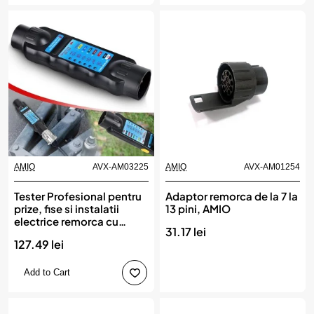
AMIO
AVX-AM03225
AMIO
AVX-AM01254
Tester Profesional pentru
Adaptor remorca de la 7 la
prize, fise si instalatii
13 pini, AMIO
electrice remorca cu
31.17 lei
adaptoare 13/7 si 7/13,
127.49 lei
AMIO
Add to Cart