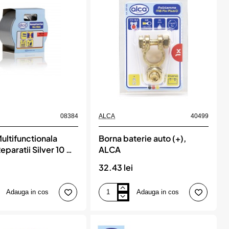
5
M,
ALCA
08384
ALCA
40499
ultifunctionala
Borna baterie auto (+),
eparatii Silver 10 M,
ALCA
i
32.43 lei
Adauga in cos
Adauga in cos
Borna
ionala
baterie
auto
(+),
ALCA