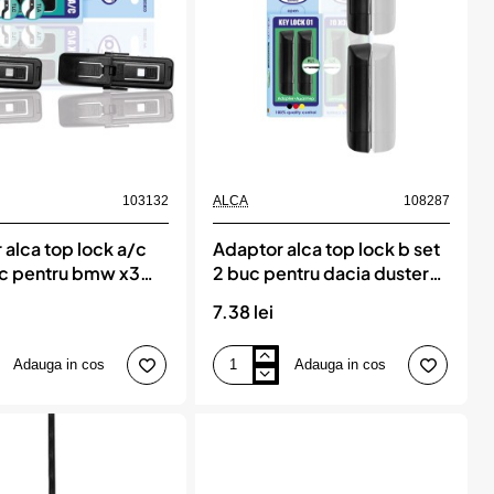
c4.
mercedes
a-
klasse.
bmw)
103132
ALCA
108287
 alca top lock a/c
Adaptor alca top lock b set
uc pentru bmw x3
2 buc pentru dacia duster
. mazda cx-5
(2018-), dokker (2015-),
7.38 lei
 toyota avensis
lodgy (2015-) renault
 c-hr (2016-)
captur (2016-) bmw x2 f39
Adauga in cos
Adauga in cos
(2018-)
Adaptor
alca
top
lock
b
set
2