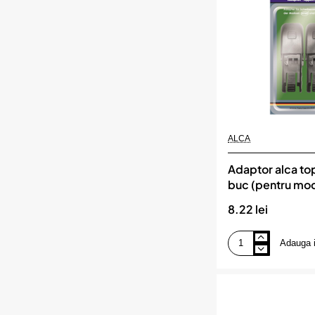
(pentru
vw.
ford.
opel)
ALCA
Adaptor alca top
buc (pentru mod
ford)
8.22 lei
Adauga 
Adaptor
alca
top
lock
set
2