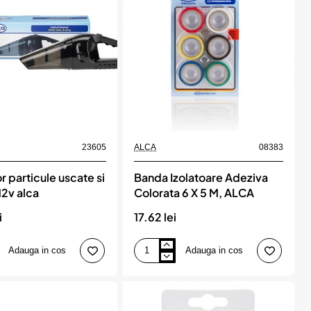
titan,
ALCA
23605
ALCA
08383
r particule uscate si
Banda Izolatoare Adeziva
2v alca
Colorata 6 X 5 M, ALCA
i
17.62 lei
Adauga in cos
Adauga in cos
Banda
Izolatoare
Adeziva
Colorata
6
X