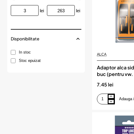
citroen.
renault.
lei
lei
audi.
seat)
Disponibilitate
In stoc
ALCA
Stoc epuizat
Adaptor alca sid
buc (pentru vw. 
7.45 lei
Adauga 
Adaptor
alca
side
lock
set
2
buc