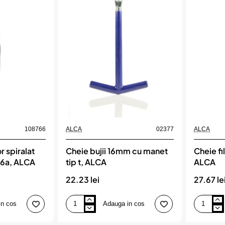
(+),
2.5Tone
ALCA
-
16Mm
Grosime
Alca
108766
ALCA
02377
ALCA
r spiralat
Cheie bujii 16mm cu manet
Cheie fi
 6a, ALCA
tip t, ALCA
ALCA
22.23 lei
27.67 le
in cos
Adauga in cos
Cheie
Cheie
bujii
filtru
16mm
ulei