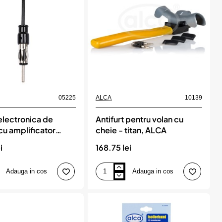
buc
pentru
dacia
duster
(2018-),
dokker
(2015-),
lodgy
(2015-)
renault
captur
(2016-)
bmw
05225
ALCA
10139
x2
f39
electronica de
Antifurt pentru volan cu
(2018-)
 cu amplificator
cheie - titan, ALCA
 2m, ALCA
i
168.75 lei
Adauga in cos
Adauga in cos
Antifurt
a
pentru
volan
cu
cheie
r
-