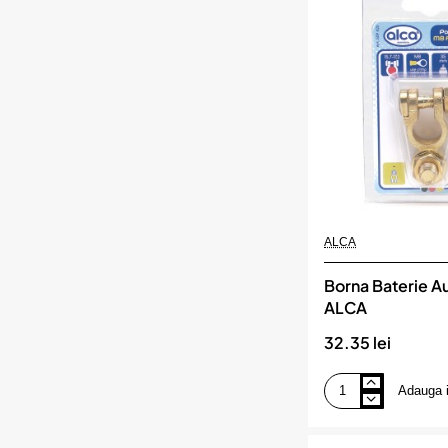
X
5
M,
ALCA
ALCA
Borna Baterie Au
ALCA
32.35 lei
Adauga 
Borna
Baterie
Auto
(-),