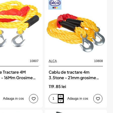
10807
ALCA
10808
e Tractare 4M
Cablu de tractare 4m
 - 16Mm Grosime
3.5tone - 21mm grosime
alca
i
119.85 lei
Adauga in cos
Adauga in cos
Cablu
de
tractare
4m