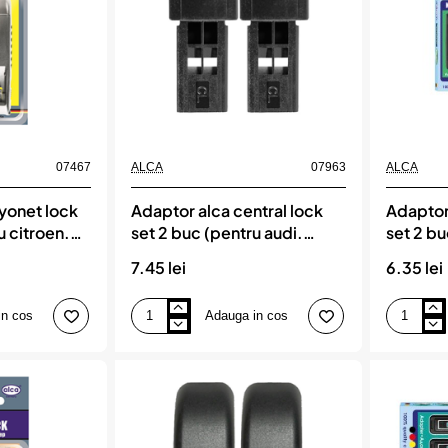
07467
ALCA
07963
ALCA
yonet lock
Adaptor alca central lock
Adaptor 
u citroen.
set 2 buc (pentru audi.
set 2 bu
at)
mercedes. seat)
(2019-).
7.45 lei
6.35 lei
(f44) (
klasse.
in cos
Adauga in cos
Adaptor
Adaptor
alca
alca
central
key
lock
lock
set
01.
2
set
buc
2
(pentru
buc