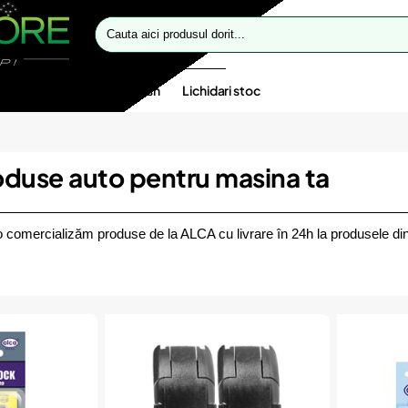
Cauta
aici
produsul
dorit...
te speciale
Oferte flash
Lichidari stoc
duse auto pentru masina ta
 comercializăm produse de la ALCA cu livrare în 24h la produsele din