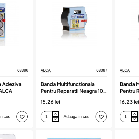
chei,
alca
ALCA
08386
ALCA
08387
ALCA
e Adeziva
Banda Multifunctionala
Banda M
 ALCA
Pentru Reparatii Neagra 10
Pentru R
M, ALCA
ALCA
15.26 lei
16.23 le
in cos
Adauga in cos
Banda
Banda
Multifunctionala
Multifunct
Pentru
Pentru
Reparatii
Reparatii
Neagra
Silver