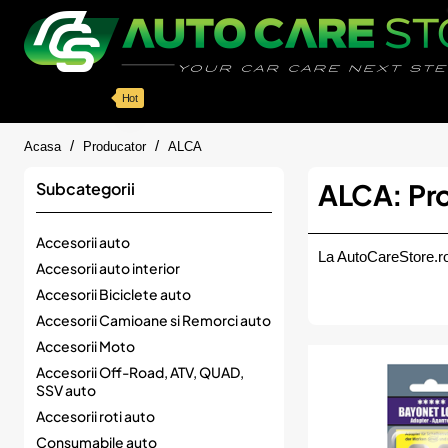
Categorii
Detailing auto
Accesorii
Pache
Hot
home
Acasa
Producator
ALCA
ALCA: Pro
Subcategorii
Accesorii auto
La AutoCareStore.ro
Accesorii auto interior
Accesorii Biciclete auto
Accesorii Camioane si Remorci auto
Accesorii Moto
Accesorii Off-Road, ATV, QUAD,
SSV auto
Accesorii roti auto
Consumabile auto