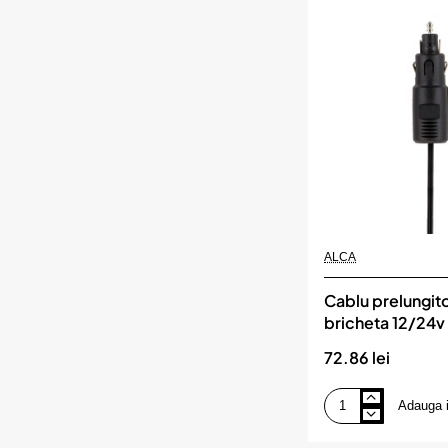
ALCA
ALCA
Cablu prelungito
bricheta 12/24v
72.86 lei
Adauga 
Cablu
prelungitor
spiralat