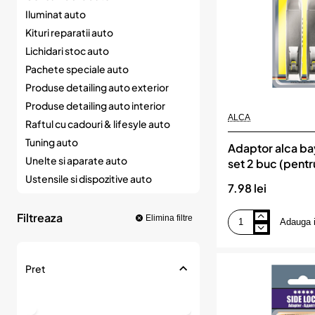
Iluminat auto
Kituri reparatii auto
Lichidari stoc auto
Pachete speciale auto
Produse detailing auto exterior
Produse detailing auto interior
ALCA
Raftul cu cadouri & lifesyle auto
Tuning auto
Adaptor alca ba
Unelte si aparate auto
set 2 buc (pentr
renault. audi. se
Ustensile si dispozitive auto
7.98 lei
Filtreaza
Elimina filtre
Adauga 
Adaptor
alca
bayonet
lock
Pret
set
2
buc
(pentru