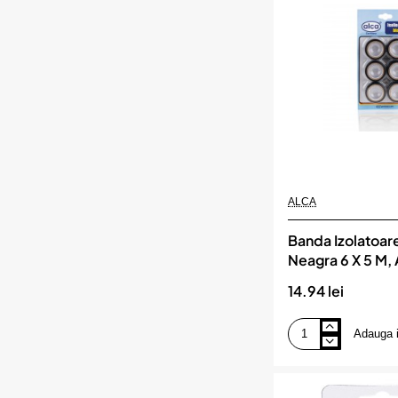
ALCA
Banda Izolatoar
Neagra 6 X 5 M,
14.94 lei
Adauga 
Banda
Izolatoare
Adeziva
Neagra
6