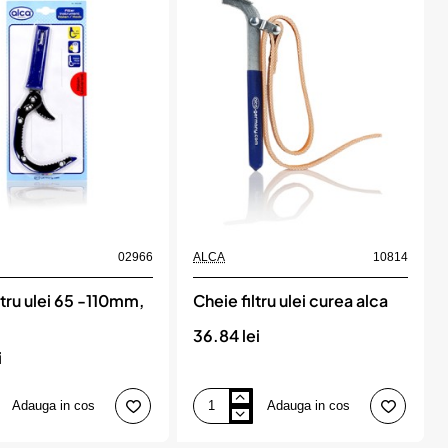
3.5tone
-
21mm
grosime
alca
02966
ALCA
10814
ltru ulei 65 -110mm,
Cheie filtru ulei curea alca
36.84 lei
i
Adauga in cos
Adauga in cos
Cheie
filtru
ulei