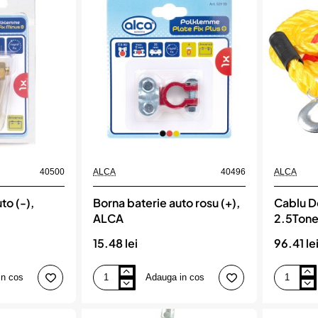
10
10
M,
M,
ALCA
ALCA
40500
ALCA
40496
ALCA
to (-),
Borna baterie auto rosu (+),
Cablu D
ALCA
2.5Tone
Alca
15.48 lei
96.41 le
in cos
Adauga in cos
Borna
Cablu
baterie
De
auto
Tractare
rosu
4M