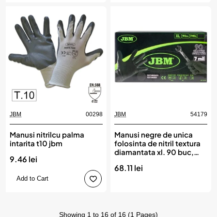
JBM
00298
JBM
54179
Manusi nitrilcu palma
Manusi negre de unica
intarita t10 jbm
folosinta de nitril textura
diamantata xl. 90 buc,
9.46 lei
JBM
68.11 lei
Add to Cart
Showing 1 to 16 of 16 (1 Pages)