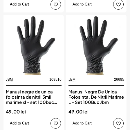
Add to Cart
Add to Cart
JBM
109516
JBM
26685
New
Manusi negre de unica
Manusi Negre De Unica
folosinta de nitril 5mil
Folosinta. De Nitril Marime
marime xl - set 100buc
L - Set 100Buc Jbm
jbm
49.00 lei
49.00 lei
Add to Cart
Add to Cart