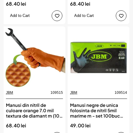
68.40 lei
68.40 lei
Add to Cart
Add to Cart
JBM
109515
JBM
109514
Manusi din nitril de
Manusi negre de unica
culoare orange 7.0 mil
folosinta de nitril 5mil
textura de diamant m (100
marime m - set 100buc
bucati) jbm
jbm
68.40 lei
49.00 lei