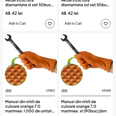
diamantata xl set 50buc,
diamantata xxl set 50buc,
IDEALL
IDEALL
48.42 lei
48.42 lei
Add to Cart
Add to Cart
JBM
10983
JBM
44588
Manusi din nitril de
Manusi din nitril de
culoare orange 7.0
culoare orange 7.0
marimea: l (100 de unitati)
marimea: xl (90buc) jbm
jbm