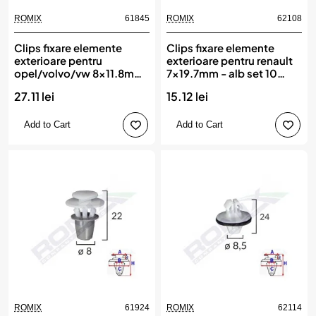
ROMIX
61845
ROMIX
62108
Clips fixare elemente
Clips fixare elemente
exterioare pentru
exterioare pentru renault
opel/volvo/vw 8x11.8mm
7x19.7mm - alb set 10
- negru set 25 buc, ROMIX
buc, ROMIX
27.11 lei
15.12 lei
Add to Cart
Add to Cart
ROMIX
61924
ROMIX
62114