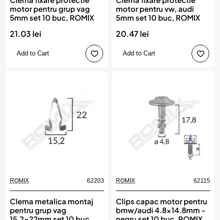
motor pentru grup vag
motor pentru vw, audi
5mm set 10 buc, ROMIX
5mm set 10 buc, ROMIX
21.03 lei
20.47 lei
Add to Cart
Add to Cart
ROMIX
62203
ROMIX
62115
Clema metalica montaj
Clips capac motor pentru
pentru grup vag
bmw/audi 4.8x14.8mm -
15.2x22mm set 10 buc,
negru set 10 buc, ROMIX