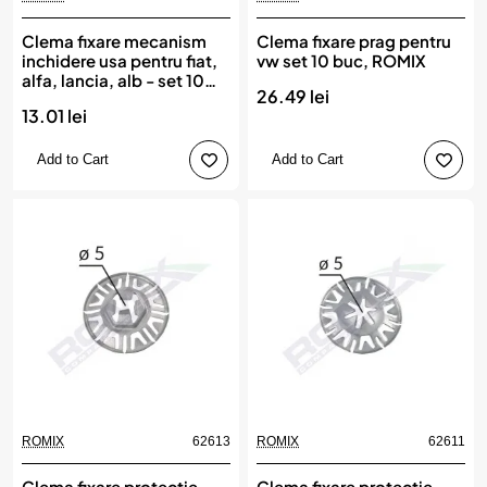
Clema fixare mecanism
Clema fixare prag pentru
inchidere usa pentru fiat,
vw set 10 buc, ROMIX
alfa, lancia, alb - set 10
26.49 lei
buc, ROMIX
13.01 lei
Add to Cart
Add to Cart
ROMIX
62613
ROMIX
62611
Clema fixare protectie
Clema fixare protectie