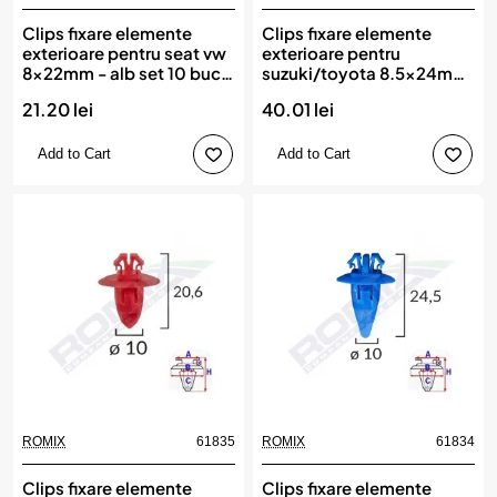
Clips fixare elemente
Clips fixare elemente
exterioare pentru seat vw
exterioare pentru
8x22mm - alb set 10 buc,
suzuki/toyota 8.5x24mm
ROMIX
- alb set 10 buc, ROMIX
21.20 lei
40.01 lei
Add to Cart
Add to Cart
ROMIX
61835
ROMIX
61834
Clips fixare elemente
Clips fixare elemente