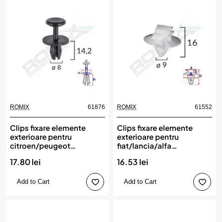
ROMIX
61876
ROMIX
61552
Clips fixare elemente
Clips fixare elemente
exterioare pentru
exterioare pentru
citroen/peugeot
fiat/lancia/alfa
8x14.2mm - negru set 10
romeo/peugeot - alb set
17.80 lei
16.53 lei
buc, ROMIX
10 buc, ROMIX
Add to Cart
Add to Cart