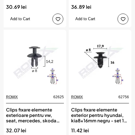
ROMIX
30.69 lei
36.89 lei
Add to Cart
Add to Cart
ROMIX
62625
ROMIX
62756
New
Clips fixare elemente
Clips fixare elemente
exterioare pentru vw,
exterior pentru hyundai,
seat, mercedes, skoda
kia8x16mm negru - set 10
8x14.2mm negru set
buc, ROMIX
32.07 lei
11.42 lei
10buc, ROMIX