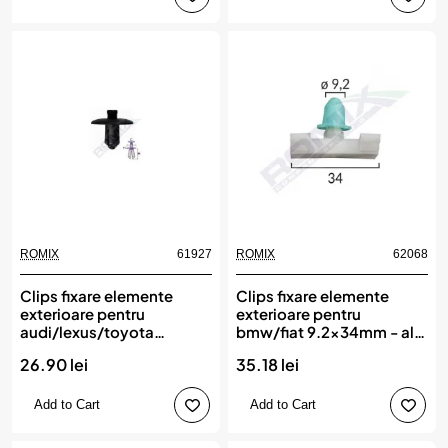
ROMIX
61927
ROMIX
62068
Clips fixare elemente
Clips fixare elemente
exterioare pentru
exterioare pentru
audi/lexus/toyota
bmw/fiat 9.2x34mm - alb
7.4x12.3mm - negru set 5
set 10 buc, ROMIX
26.90 lei
35.18 lei
buc, ROMIX
Add to Cart
Add to Cart