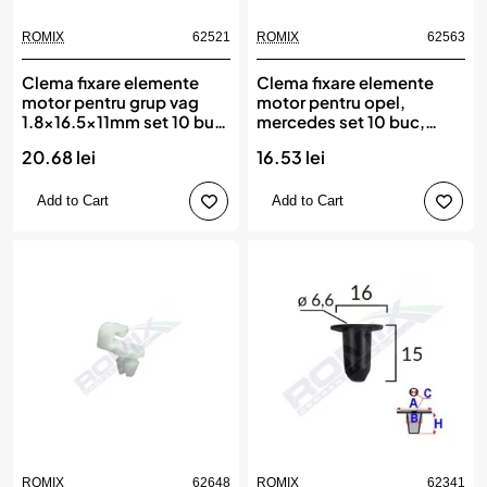
ROMIX
62521
ROMIX
62563
Clema fixare elemente
Clema fixare elemente
motor pentru grup vag
motor pentru opel,
1.8x16.5x11mm set 10 buc,
mercedes set 10 buc,
ROMIX
ROMIX
20.68 lei
16.53 lei
Add to Cart
Add to Cart
ROMIX
62648
ROMIX
62341