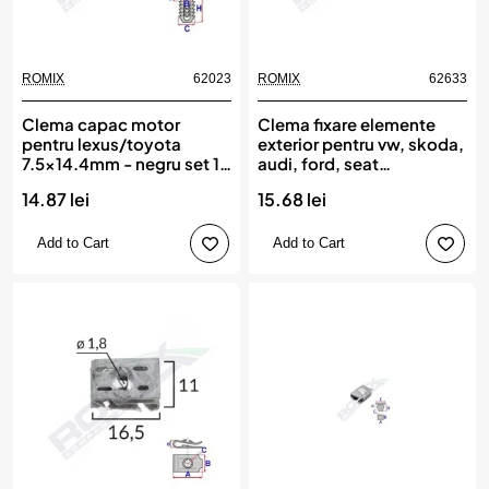
ROMIX
62023
ROMIX
62633
Clema capac motor
Clema fixare elemente
pentru lexus/toyota
exterior pentru vw, skoda,
7.5x14.4mm - negru set 10
audi, ford, seat
buc, ROMIX
4.5x22mm set 10buc,
14.87 lei
15.68 lei
ROMIX
Add to Cart
Add to Cart