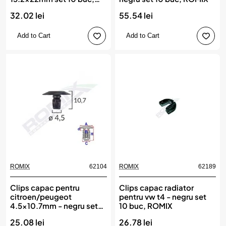
ROMIX
32.02 lei
55.54 lei
Add to Cart
Add to Cart
ROMIX
62104
ROMIX
62189
Clips capac pentru
Clips capac radiator
citroen/peugeot
pentru vw t4 - negru set
4.5x10.7mm - negru set
10 buc, ROMIX
25 buc, ROMIX
25.08 lei
26.78 lei