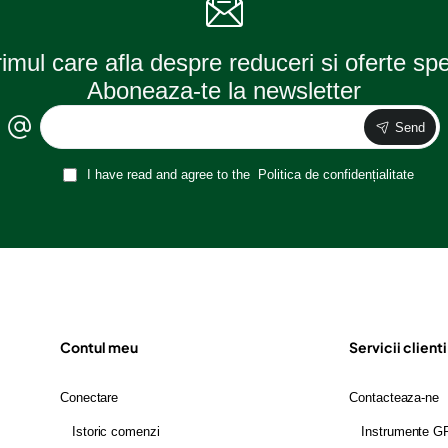
rimul care afla despre reduceri si oferte sp
Aboneaza-te la newsletter
Send
I have read and agree to the
Politica de confidențialitate
Contul meu
Servicii clienti
Conectare
Contacteaza-ne
Istoric comenzi
Instrumente 