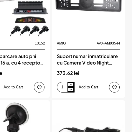
13152
AMIO
AVX-AM03544
,
parcare auto pni
Suport numar inmatriculare
16 a, cu 4 receptori
cu Camera Video Night
ip oem
Vision si 2 senzori de
ei
373.62 lei
parcare, AMIO
nda
Add to Cart
Add to Cart
Suport
numar
inmatriculare
cu
Camera
Video
Night
Vision
si
2