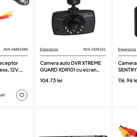
16mm
tip
oem
Momentan indisponibil
Momentan indisponi
AVX-AM02486
Esperanza
AVX-XDR101
Esperanza
receptor
Camera auto DVR XTREME
Camera
ess, 12V,
GUARD XDR101 cu ecran
SENTRY 
LCD 2.4, Esperanza
LCD 2.4
104.73 lei
116.96 l
art