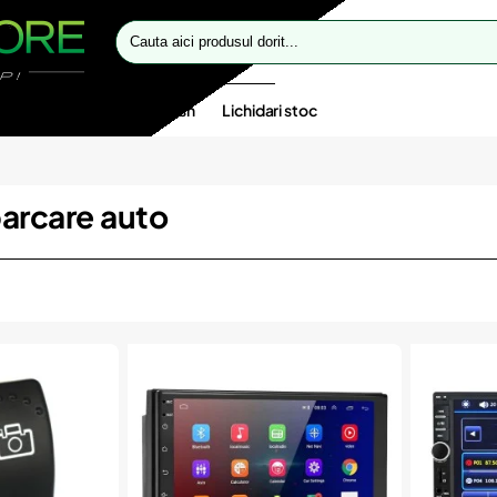
Cauta
aici
produsul
dorit...
te speciale
Oferte flash
Lichidari stoc
arcare auto