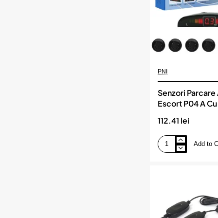
PNI
Senzori Parcare 
Escort P04 A Cu
112.41 lei
Add to C
Senzori
Parcare
Auto
Pni
Escort
P04
A
Cu
4
Receptori