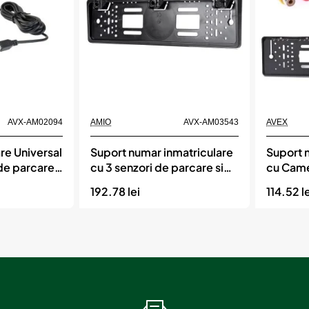
Momentan indisponibil
Momentan indisponi
AVX-AM02094
AMIO
AVX-AM03543
AVEX
re Universal
Suport numar inmatriculare
Suport 
de parcare
cu 3 senzori de parcare si
cu Came
taj intern,
semnal acustic incorporat,
cu funct
192.78 lei
114.52 l
5 mm,
AMIO
 AMIO