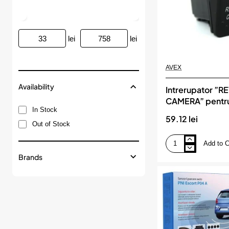
lei
lei
AVEX
Availability
Intrerupator ”
CAMERA” pentr
In Stock
ATV, SSV, QUAD
59.12 lei
Out of Stock
Add to C
Intrerupator
”REVERSE
Brands
CAMERA”
pentru
Off-
Road,
ATV,
SSV,
QUAD