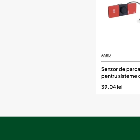
Momentan indisponibil
AMIO
Senzor de parca
pentru sisteme 
aftermarket, mon
39.04 lei
diametru Ø 16,
culoare Negru,