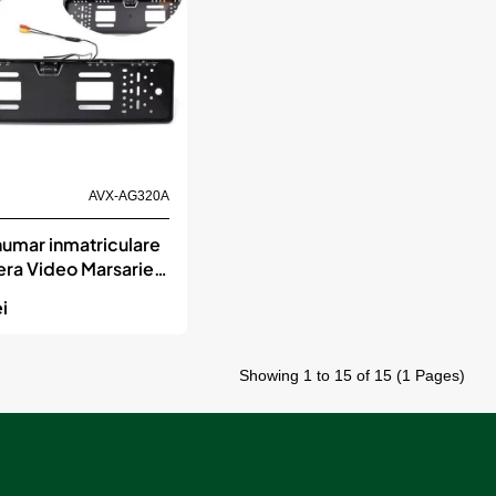
bil
AVX-AG320A
numar inmatriculare
ra Video Marsarier,
ie IR (Night Vision)
ei
Showing 1 to 15 of 15 (1 Pages)