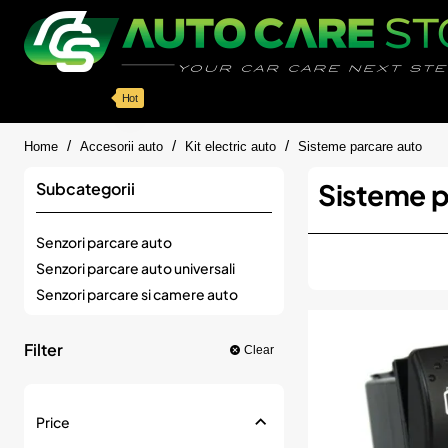
Categorii
Detailing auto
Accesorii
Pache
Hot
home
Home
Accesorii auto
Kit electric auto
Sisteme parcare auto
Sisteme p
Subcategorii
Senzori parcare auto
Senzori parcare auto universali
Senzori parcare si camere auto
Filter
Clear
Price