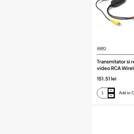
AMIO
Transmitator si 
video RCA Wirel
AMIO
151.51 lei
Add to C
Transmitator
si
receptor
video
RCA
Wireless,
12V,
AMIO