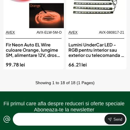
AVEX
AVX-ELW-5M-O
AVEX
AVX-080817-21
Fir Neon Auto EL Wire
Lumini UnderCar LED -
culoare Orange, lungime
RGB pentru interior sau
5M, alimentare 12V, droser
exterior cu telecomanda -
inclus
22cm
99.78 lei
66.21 lei
Showing 1 to 18 of 18 (1 Pages)
Fii primul care afla despre reduceri si oferte speciale
Aboneaza-te la newsletter
Send