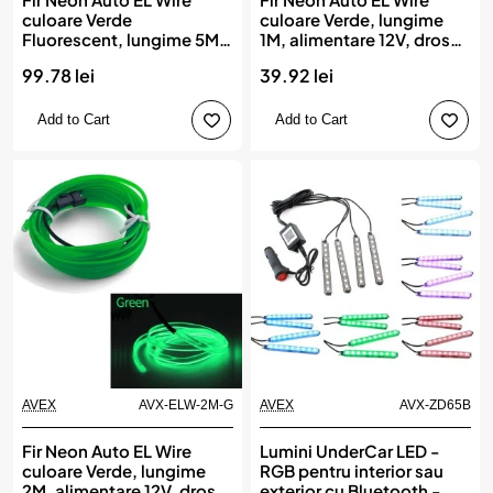
culoare Verde
culoare Verde, lungime
Fluorescent, lungime 5M,
1M, alimentare 12V, droser
alimentare 12V, droser
inclus
99.78 lei
39.92 lei
inclus
Add to Cart
Add to Cart
AVEX
AVX-ELW-2M-G
AVEX
AVX-ZD65B
Fir Neon Auto EL Wire
Lumini UnderCar LED -
culoare Verde, lungime
RGB pentru interior sau
2M, alimentare 12V, droser
exterior cu Bluetooth -