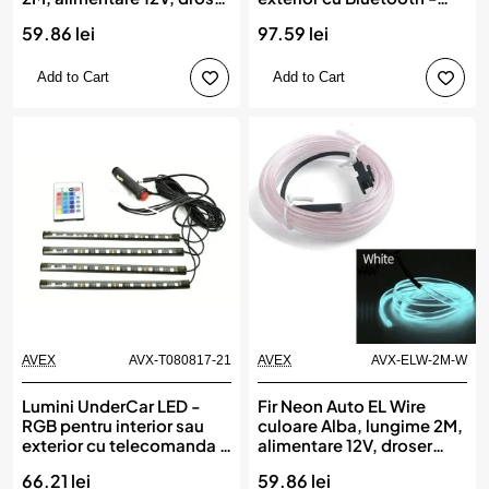
inclus
12cm ZD65B
59.86 lei
97.59 lei
Add to Cart
Add to Cart
AVEX
AVX-T080817-21
AVEX
AVX-ELW-2M-W
Lumini UnderCar LED -
Fir Neon Auto EL Wire
RGB pentru interior sau
culoare Alba, lungime 2M,
exterior cu telecomanda -
alimentare 12V, droser
22cm
inclus
66.21 lei
59.86 lei