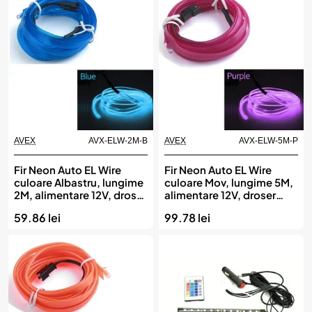
AVEX
AVX-ELW-2M-B
AVEX
AVX-ELW-5M-P
Fir Neon Auto EL Wire
Fir Neon Auto EL Wire
culoare Albastru, lungime
culoare Mov, lungime 5M,
2M, alimentare 12V, droser
alimentare 12V, droser
inclus
inclus
59.86 lei
99.78 lei