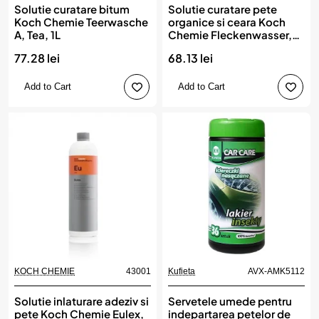
Solutie curatare bitum
Solutie curatare pete
Koch Chemie Teerwasche
organice si ceara Koch
A, Tea, 1L
Chemie Fleckenwasser,
Fw, 1L
77.28 lei
68.13 lei
Add to Cart
Add to Cart
KOCH CHEMIE
43001
Kufieta
AVX-AMK5112
Solutie inlaturare adeziv si
Servetele umede pentru
pete Koch Chemie Eulex,
indepartarea petelor de