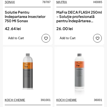
SONAX
78787
MA FRA
H0065
New
Solutie Pentru
MaFra DECA FLASH 250ml
Indepartarea Insectelor
– Soluție profesională
750 Ml Sonax
pentru îndepărtarea
bitumului și gudronului,
42.64 lei
26.00 lei
MA FRA
Add to Cart
Add to Cart
KOCH CHEMIE
391001
KOCH CHEMIE
36001
New
New