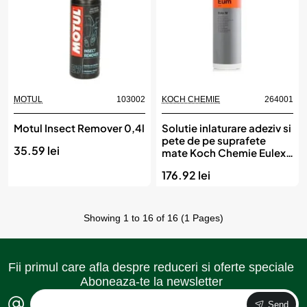
MOTUL
103002
KOCH CHEMIE
264001
Motul Insect Remover 0,4l
Solutie inlaturare adeziv si
pete de pe suprafete
35.59 lei
mate Koch Chemie Eulex
M, Eum, 1L
176.92 lei
Showing 1 to 16 of 16 (1 Pages)
Fii primul care afla despre reduceri si oferte speciale
Aboneaza-te la newsletter
Send