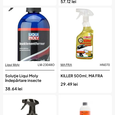
57.12 lei
Liqui Moly
LM-23048O
MA FRA
HN070
Soluţie Liqui Moly
KILLER 500ml, MA FRA
îndepărtare insecte
29.49 lei
38.64 lei