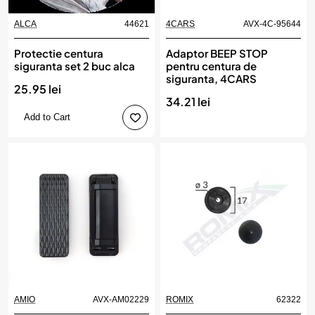
ALCA
44621
4CARS
AVX-4C-95644
Protectie centura
Adaptor BEEP STOP
siguranta set 2 buc alca
pentru centura de
siguranta, 4CARS
25.95 lei
34.21 lei
Add to Cart
AMIO
AVX-AM02229
ROMIX
62322