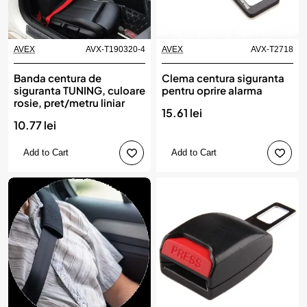
AVEX
AVX-T190320-4
AVEX
AVX-T2718
Produs de top
Banda centura de
Clema centura siguranta
siguranta TUNING, culoare
pentru oprire alarma
rosie, pret/metru liniar
15.61 lei
10.77 lei
Add to Cart
Add to Cart