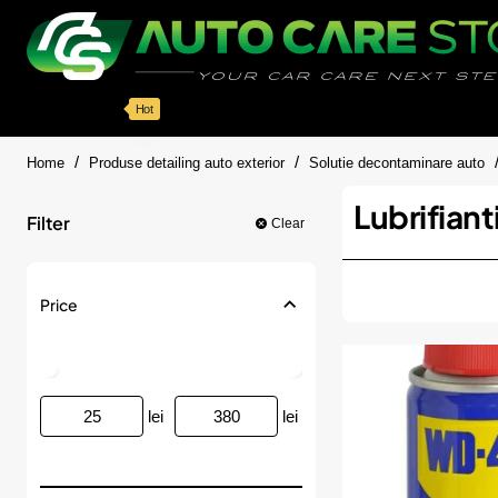
Categorii
Detailing auto
Accesorii
Pache
Hot
home
Home
Produse detailing auto exterior
Solutie decontaminare auto
Lubrifiant
Filter
Clear
Price
lei
lei