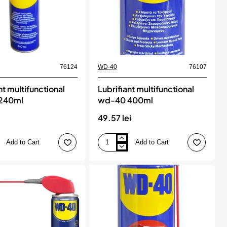
76124
WD-40
76107
nt multifunctional
Lubrifiant multifunctional
240ml
wd-40 400ml
i
49.57 lei
Add to Cart
Add to Cart
Lubrifiant
onal
multifunctional
wd-
40
400ml