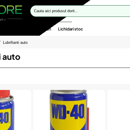
Cauta
aici
produsul
dorit...
te speciale
Oferte flash
Lichidari stoc
Lubrifianti auto
i auto