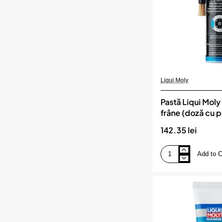
Liqui Moly
Pastă Liqui Moly 
frâne (doză cu p
142.35 lei
Add to C
Pastă
Liqui
Moly
antiscârțit
frâne
(doză
cu
pensulă)