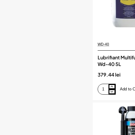
WD-40
Lubrifiant Multif
Wd-40 5L
379.44 lei
Add to C
Lubrifiant
Multifunctional
Wd-
40
5L