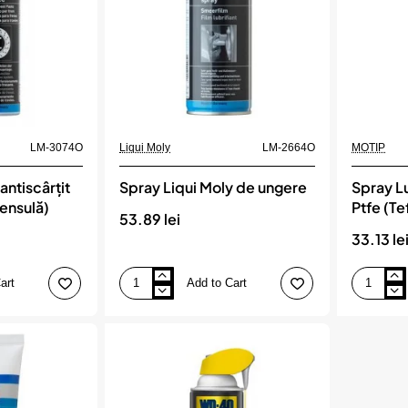
LM-3074O
Liqui Moly
LM-2664O
MOTIP
antiscârțit
Spray Liqui Moly de ungere
Spray Lu
ensulă)
Ptfe (Te
53.89 lei
33.13 le
art
Add to Cart
Spray
Spray
Liqui
Lubrifiant
Moly
Cu
de
Particule
ungere
Ptfe
(Teflon)
500
Ml,
MOTIP