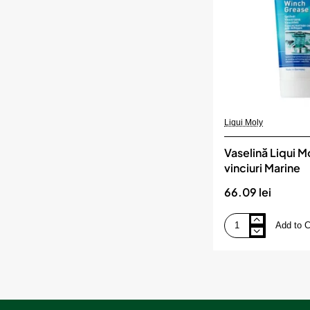
Liqui Moly
Vaselină Liqui M
vinciuri Marine
66.09 lei
Add to C
Vaselină
Liqui
Moly
pentru
vinciuri
Marine