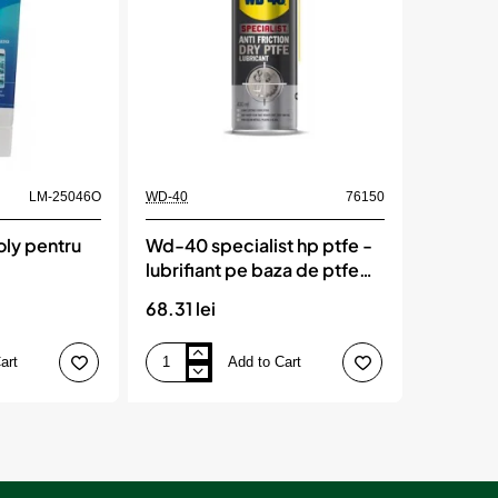
LM-25046O
WD-40
76150
oly pentru
Wd-40 specialist hp ptfe -
lubrifiant pe baza de ptfe
400ml
68.31 lei
art
Add to Cart
Wd-
40
specialist
hp
ptfe
-
lubrifiant
pe