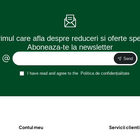
baza
de
ptfe
400ml
rimul care afla despre reduceri si oferte sp
Aboneaza-te la newsletter
Send
I have read and agree to the
Politica de confidențialitate
Contul meu
Servicii clienti