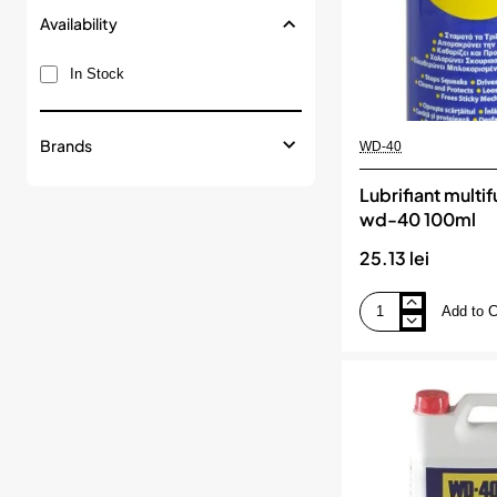
Availability
In Stock
Brands
WD-40
Lubrifiant multi
wd-40 100ml
25.13 lei
Add to C
Lubrifiant
multifunctional
wd-
40
100ml