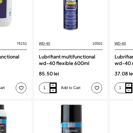
76151
WD-40
10501
WD-40
unctional
Lubrifiant multifunctional
Lubrifia
wd-40 flexible 600ml
wd-40 
85.50 lei
37.08 le
art
Add to Cart
Lubrifiant
Lubrifiant
multifunctional
multifuncti
wd-
wd-
40
40
flexible
smartstra
600ml
250ml