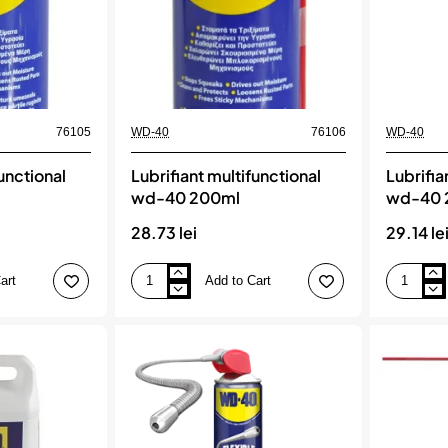
76105
WD-40
76106
WD-40
functional
Lubrifiant multifunctional
Lubrifia
wd-40 200ml
wd-40 
28.73 lei
29.14 le
art
Add to Cart
Lubrifiant
Lubrifiant
multifunctional
multifuncti
wd-
wd-
40
40
200ml
240ml