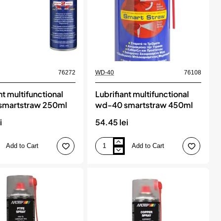
76272
WD-40
76108
nt multifunctional
Lubrifiant multifunctional
smartstraw 250ml
wd-40 smartstraw 450ml
i
54.45 lei
Add to Cart
Add to Cart
Lubrifiant
onal
multifunctional
wd-
40
w
smartstraw
450ml