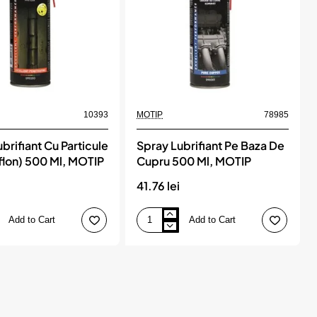
10393
MOTIP
78985
brifiant Cu Particule
Spray Lubrifiant Pe Baza De
flon) 500 Ml, MOTIP
Cupru 500 Ml, MOTIP
i
41.76 lei
Add to Cart
Add to Cart
Spray
Lubrifiant
Pe
Baza
De
Cupru
500
Ml,
MOTIP