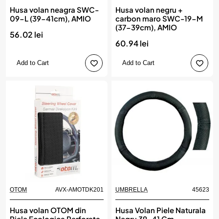
Husa volan neagra SWC-
Husa volan negru +
09-L (39-41cm), AMIO
carbon maro SWC-19-M
(37-39cm), AMIO
56.02 lei
60.94 lei
Add to Cart
Add to Cart
OTOM
AVX-AMOTDK201
UMBRELLA
45623
Husa volan OTOM din
Husa Volan Piele Naturala
Piele Ecologica Perforata
Negru 39-41 Cm,