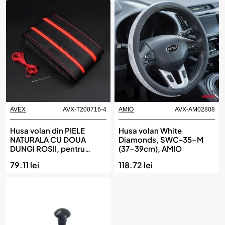
AVEX
AVX-T200716-4
AMIO
AVX-AM02808
Husa volan din PIELE
Husa volan White
NATURALA CU DOUA
Diamonds, SWC-35-M
DUNGI ROSII, pentru
(37-39cm), AMIO
autoturisme, diametru 37
79.11 lei
118.72 lei
- 39 cm, cu ac si ata (se
coase, aspect ORIGINAL)