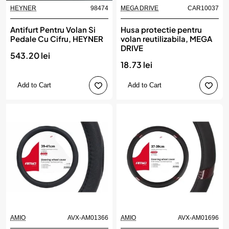
HEYNER
98474
MEGA DRIVE
CAR10037
Antifurt Pentru Volan Si
Husa protectie pentru
Pedale Cu Cifru, HEYNER
volan reutilizabila, MEGA
DRIVE
543.20 lei
18.73 lei
Add to Cart
Add to Cart
AMIO
AVX-AM01366
AMIO
AVX-AM01696