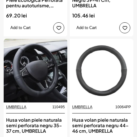
pentru autoturisme,
UMBRELLA
diametru volan 37 - 39 cm,
69.20 lei
105.46 lei
cu ac si ata Neagra
Add to Cart
Add to Cart
UMBRELLA
110495
UMBRELLA
10064PP
Husa volan piele naturala
Husa volan piele naturala
semi perforata negru 35-
semi perforata negru 44-
37 cm, UMBRELLA
46 cm, UMBRELLA