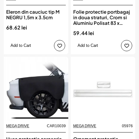
Eleron din cauciuc tip M
Folie protectie portbagaj
NEGRU 1,5m x 3.5cm
in doua straturi, Crom si
Aluminiu Polisat 83 x
68.62 lei
7,5cm
59.44 lei
Add to Cart
Add to Cart
MEGA DRIVE
CAR10039
MEGA DRIVE
05976
Husa protectie caroserie
Ornament protectie