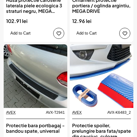
laterala piele ecologica 3
portiera / oglinda argintiu,
straturi negru, MEGA
MEGA DRIVE
DRIVE
102.91 lei
12.96 lei
Add to Cart
Add to Cart
AVEX
AVX-T2941
AVEX
AVX-K6483_2
Protectie bara portbagaj -
Protectie spoiler,
bandou spate, universal
prelungire bara fata/spate
din cauciuc, culoare