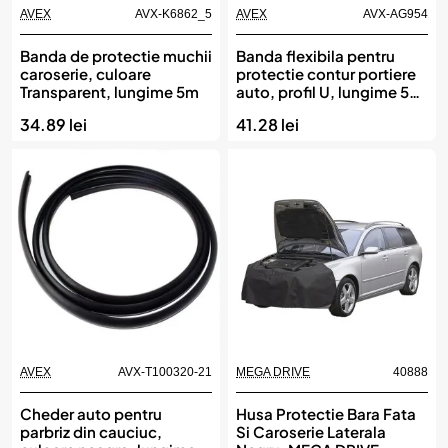
AVEX
AVX-K6862_5
AVEX
AVX-AG954
Banda de protectie muchii
Banda flexibila pentru
caroserie, culoare
protectie contur portiere
Transparent, lungime 5m
auto, profil U, lungime 5m,
culoare Neagra
34.89 lei
41.28 lei
AVEX
AVX-T100320-21
MEGA DRIVE
40888
Cheder auto pentru
Husa Protectie Bara Fata
parbriz din cauciuc,
Si Caroserie Laterala