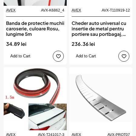
AVEX
AVX-K6862_4
AVEX
AVX-T110919-12
Banda de protectie muchii
Cheder auto universal cu
caroserie, culoare Rosu,
insertie de metal pentru
lungime 5m
portiere sau portbagaj,
rola 10m
34.89 lei
236.36 lei
Add to Cart
Add to Cart
AVEX
AVX-T241017-3
AVEX
AVX-PROT07