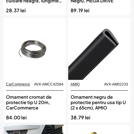
culoare neagra, lungime
Negru, MEGA DRIVE
2m
28.37 lei
89.19 lei
CarCommerce
AVX-AMCC42584
AMIO
AVX-AM02233
Ornament cromat de
Ornament negru de
protectie tip U 20m,
protectie pentru usa tip U
CarCommerce
(2 x 65cm), AMIO
84.00 lei
38.79 lei