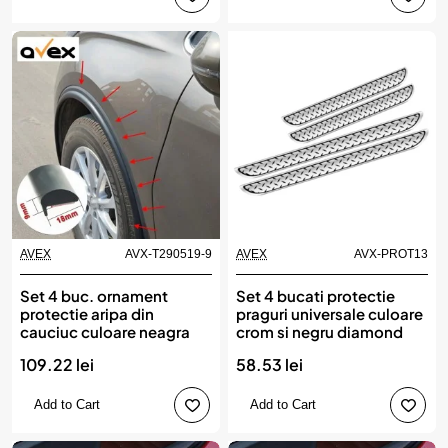
AVEX
AVX-T290519-9
AVEX
AVX-PROT13
Set 4 buc. ornament
Set 4 bucati protectie
protectie aripa din
praguri universale culoare
cauciuc culoare neagra
crom si negru diamond
109.22 lei
58.53 lei
Add to Cart
Add to Cart