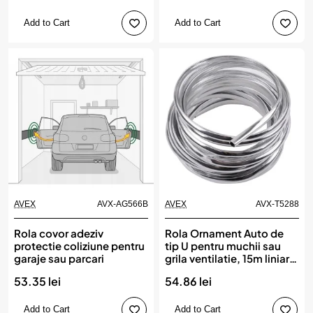
Add to Cart
Add to Cart
AVEX
AVX-AG566B
AVEX
AVX-T5288
Rola covor adeziv
Rola Ornament Auto de
protectie coliziune pentru
tip U pentru muchii sau
garaje sau parcari
grila ventilatie, 15m liniari,
culoare Crom SILVER
53.35 lei
54.86 lei
Add to Cart
Add to Cart