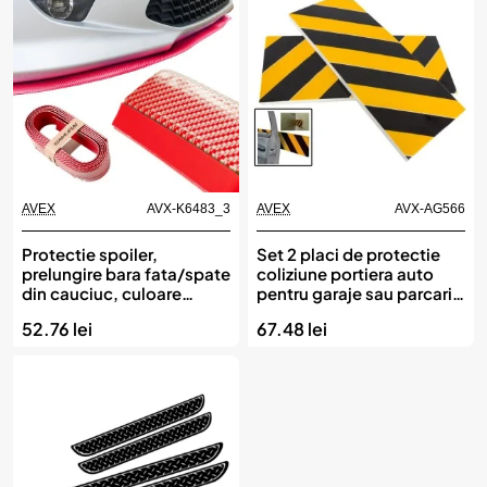
AVEX
AVX-K6483_3
AVEX
AVX-AG566
Protectie spoiler,
Set 2 placi de protectie
prelungire bara fata/spate
coliziune portiera auto
din cauciuc, culoare
pentru garaje sau parcari,
CARBON Rosu
50 x 20 cm
52.76 lei
67.48 lei