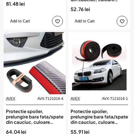
81.48 lei
CARBON Albastru
52.76 lei
Add to Cart
Add to Cart
AVEX
AVX-T121016-4
AVEX
AVX-T121016-1
Protectie spoiler,
Protectie spoiler,
prelungire bara fata/spate
prelungire bara fata/spate
din cauciuc, culoare
din cauciuc, culoare
CARBON Negru
NEGRU
64.04 lei
55.91 lei