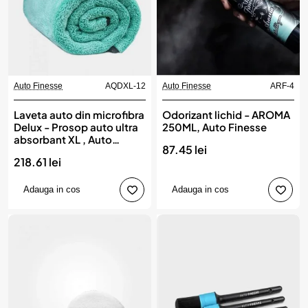
Auto Finesse
AQDXL-12
Auto Finesse
ARF-4
Laveta auto din microfibra
Odorizant lichid - AROMA
Delux - Prosop auto ultra
250ML, Auto Finesse
absorbant XL , Auto
87.45 lei
Finesse
218.61 lei
Adauga in cos
Adauga in cos