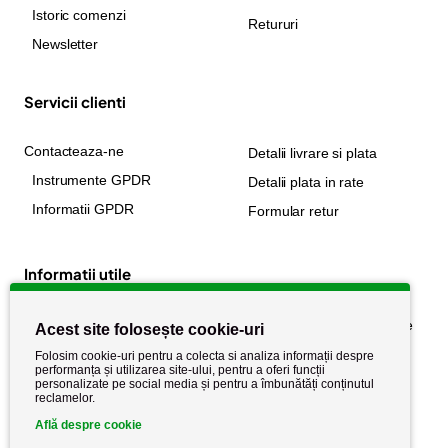
Istoric comenzi
Retururi
Newsletter
Servicii clienti
Contacteaza-ne
Detalii livrare si plata
Instrumente GPDR
Detalii plata in rate
Informatii GPDR
Formular retur
Informatii utile
Despre noi
Politica de confidențialitate
Acest site folosește cookie-uri
Stiri si noutati
Politica de retur
Folosim cookie-uri pentru a colecta si analiza informații despre
performanța și utilizarea site-ului, pentru a oferi funcții
Politica de cookie
Termeni si conditii
personalizate pe social media și pentru a îmbunătăți conținutul
reclamelor.
Află despre cookie