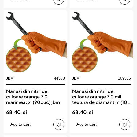
JBM
44588
JBM
109515
Manusi din nitril de
Manusi din nitril de
culoare orange 7.0
culoare orange 7.0 mil
marimea: xl (90buc) jbm
textura de diamant m (100
bucati) jbm
68.40 lei
68.40 lei
Add to Cart
Add to Cart