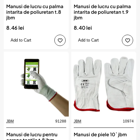
Manusi de lucru cu palma
Manusi de lucru cu palma
intarita de poliuretan t.8
intarita de poliuretan t.9
jbm
jbm
8.46 lei
8.40 lei
Add to Cart
Add to Cart
JBM
91288
JBM
10974
Manusi de lucru pentru
Manusi de piele 10` jbm
ecrane tactile t.8 jbm