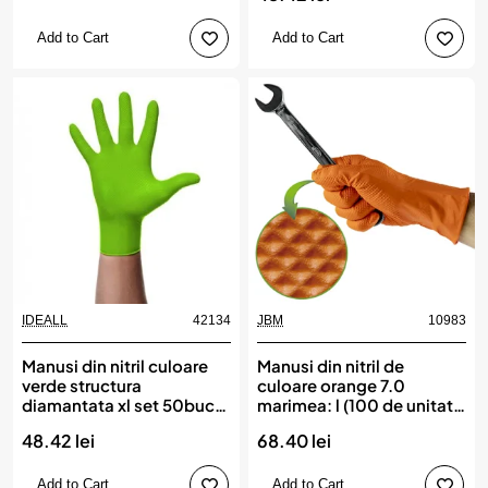
Add to Cart
Add to Cart
IDEALL
42134
JBM
10983
Manusi din nitril culoare
Manusi din nitril de
verde structura
culoare orange 7.0
diamantata xl set 50buc,
marimea: l (100 de unitati)
IDEALL
jbm
48.42 lei
68.40 lei
Add to Cart
Add to Cart