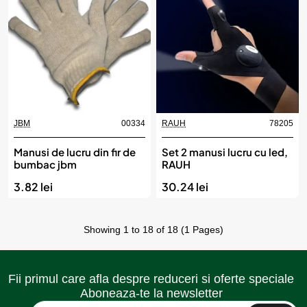
JBM
00334
RAUH
78205
Manusi de lucru din fir de
Set 2 manusi lucru cu led,
bumbac jbm
RAUH
3.82 lei
30.24 lei
Showing 1 to 18 of 18 (1 Pages)
Fii primul care afla despre reduceri si oferte speciale
Aboneaza-te la newsletter