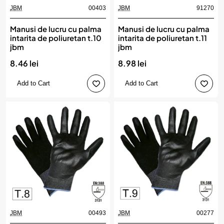
JBM
00403
JBM
91270
Manusi de lucru cu palma
Manusi de lucru cu palma
intarita de poliuretan t.10
intarita de poliuretan t.11
jbm
jbm
8.46 lei
8.98 lei
Add to Cart
Add to Cart
JBM
00493
JBM
00277