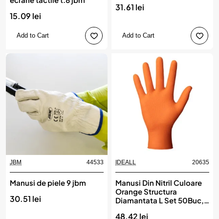
31.61 lei
15.09 lei
Add to Cart
Add to Cart
JBM
44533
IDEALL
20635
Manusi de piele 9 jbm
Manusi Din Nitril Culoare
Orange Structura
30.51 lei
Diamantata L Set 50Buc,
IDEALL
48.42 lei