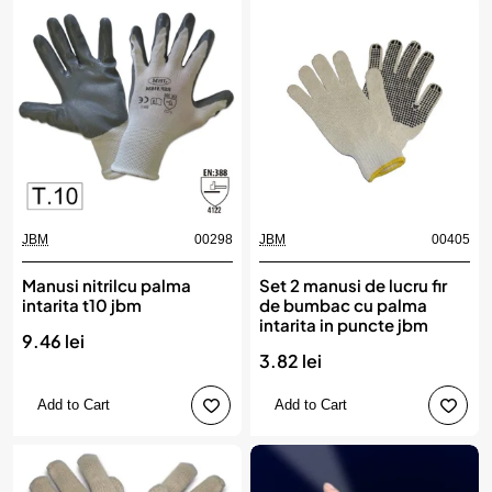
JBM
00298
JBM
00405
Manusi nitrilcu palma
Set 2 manusi de lucru fir
intarita t10 jbm
de bumbac cu palma
intarita in puncte jbm
9.46 lei
3.82 lei
Add to Cart
Add to Cart