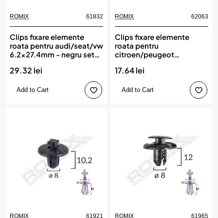
ROMIX
61832
ROMIX
62063
Clips fixare elemente
Clips fixare elemente
roata pentru audi/seat/vw
roata pentru
6.2x27.4mm - negru set
citroen/peugeot
10 buc, ROMIX
7x20.3mm - negru set 10
29.32 lei
17.64 lei
buc, ROMIX
Add to Cart
Add to Cart
ROMIX
61921
ROMIX
61965