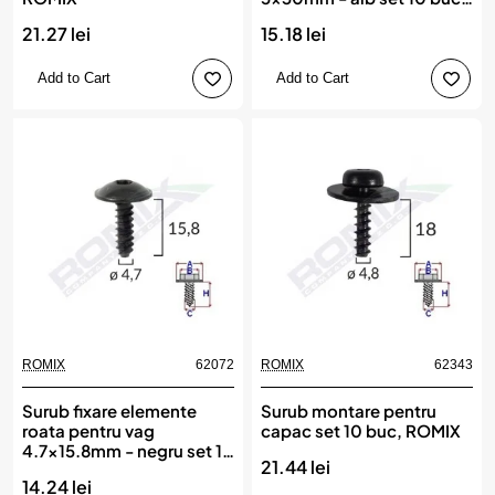
ROMIX
21.27 lei
15.18 lei
Add to Cart
Add to Cart
ROMIX
62072
ROMIX
62343
Surub fixare elemente
Surub montare pentru
roata pentru vag
capac set 10 buc, ROMIX
4.7x15.8mm - negru set 10
21.44 lei
buc, ROMIX
14.24 lei