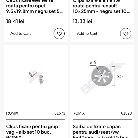
roata pentru opel
roata pentru renault
9.5x19.8mm negru set 5
10x25mm - negru set 10
buc, ROMIX
buc, ROMIX
18.41 lei
13.33 lei
Add to Cart
Add to Cart
ROMIX
61573
ROMIX
61828
Clips fixare pentru grup
Saiba de fixare capac
vag - alb set 10 buc,
pentru audi/seat/vw
ROMIX
5x30mm - alb set 10 buc,