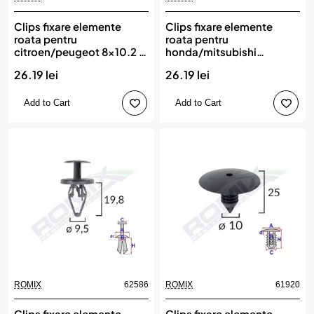
Clips fixare elemente
Clips fixare elemente
roata pentru
roata pentru
citroen/peugeot 8x10.2 -
honda/mitsubishi
negru set 10 buc, ROMIX
8x12mm - negru set 10
26.19 lei
26.19 lei
buc, ROMIX
Add to Cart
Add to Cart
ROMIX
62586
ROMIX
61920
New
Clips fixare elemente
Clips fixare elemente