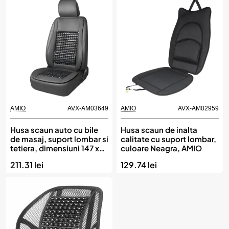
AMIO
AVX-AM03649
AMIO
AVX-AM02959
Husa scaun auto cu bile
Husa scaun de inalta
de masaj, suport lombar si
calitate cu suport lombar,
tetiera, dimensiuni 147 x
culoare Neagra, AMIO
68 cm, culoare Neagra,
211.31 lei
129.74 lei
AMIO