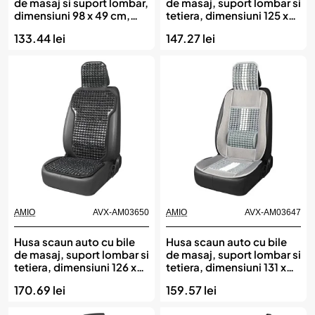
de masaj si suport lombar,
de masaj, suport lombar si
dimensiuni 98 x 49 cm,
tetiera, dimensiuni 125 x
culoare Neagra, AMIO
52 cm, culoare Neagra,
133.44 lei
147.27 lei
AMIO
AMIO
AVX-AM03650
AMIO
AVX-AM03647
Husa scaun auto cu bile
Husa scaun auto cu bile
de masaj, suport lombar si
de masaj, suport lombar si
tetiera, dimensiuni 126 x
tetiera, dimensiuni 131 x
44 cm, culoare Neagra,
46 cm, culoare Gri, AMIO
170.69 lei
159.57 lei
AMIO