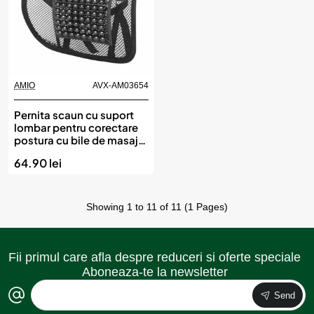
AMIO
AVX-AM03654
Pernita scaun cu suport
lombar pentru corectare
postura cu bile de masaj,
dimensiune 40 x 38 cm,
64.90 lei
culoare Neagra, AMIO
Showing 1 to 11 of 11 (1 Pages)
Fii primul care afla despre reduceri si oferte speciale
Aboneaza-te la newsletter
Send