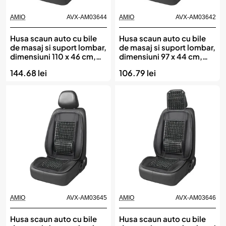
AMIO
AVX-AM03644
AMIO
AVX-AM03642
Husa scaun auto cu bile
Husa scaun auto cu bile
de masaj si suport lombar,
de masaj si suport lombar,
dimensiuni 110 x 46 cm,
dimensiuni 97 x 44 cm,
culoare Neagra, AMIO
culoare Neagra, AMIO
144.68 lei
106.79 lei
AMIO
AVX-AM03645
AMIO
AVX-AM03646
Husa scaun auto cu bile
Husa scaun auto cu bile