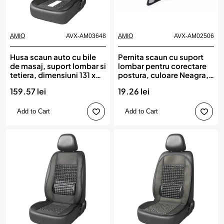
AMIO
AVX-AM03648
AMIO
AVX-AM02506
Husa scaun auto cu bile
Pernita scaun cu suport
de masaj, suport lombar si
lombar pentru corectare
tetiera, dimensiuni 131 x
postura, culoare Neagra,
46 cm, culoare Neagra,
AMIO
159.57 lei
19.26 lei
AMIO
Add to Cart
Add to Cart