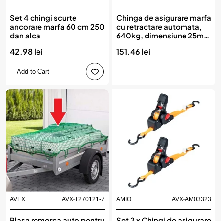
Set 4 chingi scurte
Chinga de asigurare marfa
ancorare marfa 60 cm 250
cu retractare automata,
dan alca
640kg, dimensiune 25mm
x 3,5m, model S-TYPE,
42.98 lei
151.46 lei
AVX-AM03318, AMIO
Add to Cart
AVEX
AVX-T270121-7
AMIO
AVX-AM03323
Plasa remorca auto pentru
Set 2 x Chingi de asigurare