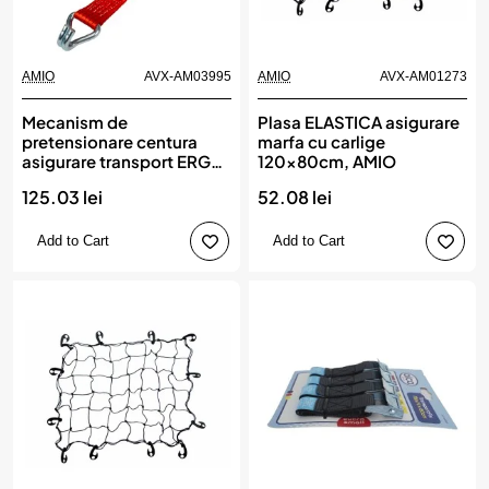
AMIO
AVX-AM03995
AMIO
AVX-AM01273
Mecanism de
Plasa ELASTICA asigurare
pretensionare centura
marfa cu carlige
asigurare transport ERGO,
120x80cm, AMIO
0,4 m, 50 mm, 5 Tone,
125.03 lei
52.08 lei
AMIO
Add to Cart
Add to Cart