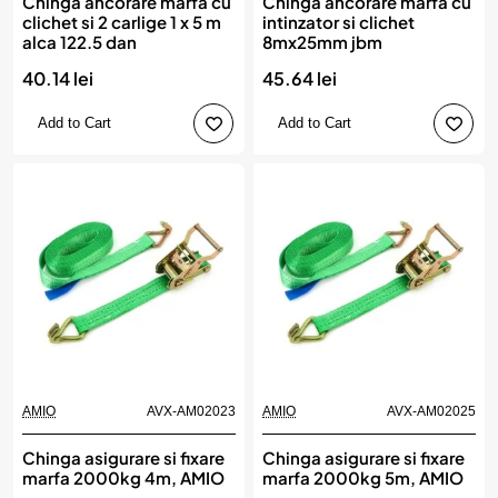
Chinga ancorare marfa cu
Chinga ancorare marfa cu
clichet si 2 carlige 1 x 5 m
intinzator si clichet
alca 122.5 dan
8mx25mm jbm
40.14 lei
45.64 lei
Add to Cart
Add to Cart
AMIO
AVX-AM02023
AMIO
AVX-AM02025
Chinga asigurare si fixare
Chinga asigurare si fixare
marfa 2000kg 4m, AMIO
marfa 2000kg 5m, AMIO