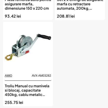
asigurare marfa,
marfa cu retractare
dimensiune 150 x 220 cm
automata, 200kg,
dimensiune 18mm x 2m,
93.42 lei
208.81 lei
model S-TYPE, AVX-
AM03323, AMIO
AMIO
AVX-AM03282
Troliu Manual cu manivela
si blocaj, capacitate
450kg, cablu metalic
lungime 5m, AVX-
255.75 lei
AM03282, AMIO