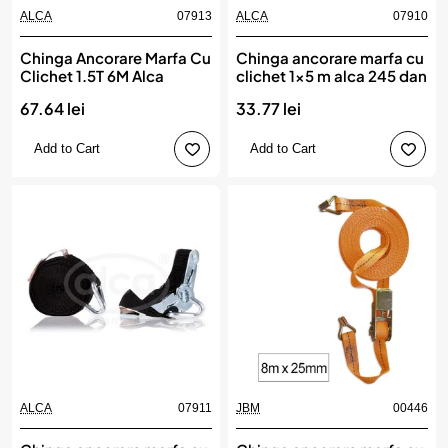
ALCA
07913
ALCA
07910
Chinga Ancorare Marfa Cu
Chinga ancorare marfa cu
Clichet 1.5T 6M Alca
clichet 1x5 m alca 245 dan
67.64 lei
33.77 lei
Add to Cart
Add to Cart
ALCA
07911
JBM
00446