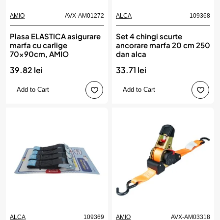
AMIO
AVX-AM01272
ALCA
109368
Plasa ELASTICA asigurare
Set 4 chingi scurte
marfa cu carlige
ancorare marfa 20 cm 250
70x90cm, AMIO
dan alca
39.82 lei
33.71 lei
Add to Cart
Add to Cart
ALCA
109369
AMIO
AVX-AM03318