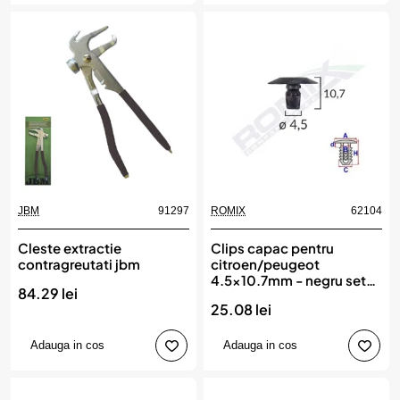
JBM
91297
ROMIX
62104
Cleste extractie
Clips capac pentru
contragreutati jbm
citroen/peugeot
4.5x10.7mm - negru set
84.29 lei
25 buc, ROMIX
25.08 lei
Adauga in cos
Adauga in cos