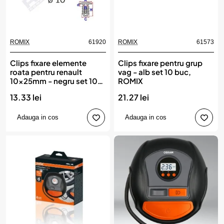
ROMIX
61920
ROMIX
61573
Clips fixare elemente
Clips fixare pentru grup
roata pentru renault
vag - alb set 10 buc,
10x25mm - negru set 10
ROMIX
buc, ROMIX
13.33 lei
21.27 lei
Adauga in cos
Adauga in cos