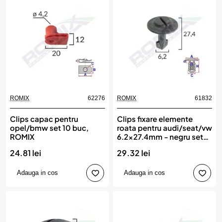
ROMIX
62276
ROMIX
61832
Clips capac pentru
Clips fixare elemente
opel/bmw set 10 buc,
roata pentru audi/seat/vw
ROMIX
6.2x27.4mm - negru set
10 buc, ROMIX
24.81 lei
29.32 lei
Adauga in cos
Adauga in cos