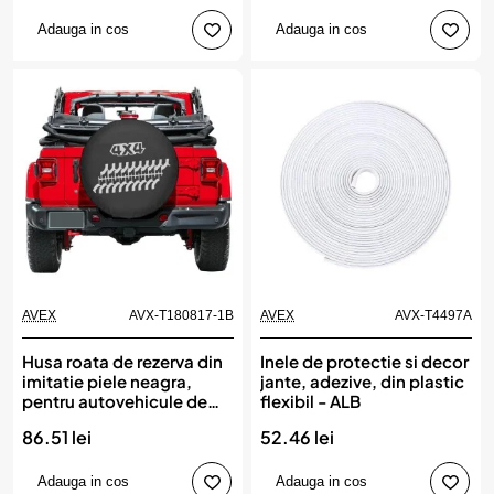
Adauga in cos
Adauga in cos
AVEX
AVX-T180817-1B
AVEX
AVX-T4497A
Husa roata de rezerva din
Inele de protectie si decor
imitatie piele neagra,
jante, adezive, din plastic
pentru autovehicule de
flexibil - ALB
teren, marime 17
86.51 lei
52.46 lei
Adauga in cos
Adauga in cos