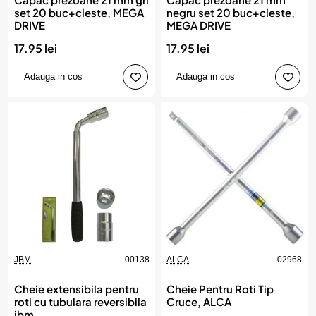
set 20 buc+cleste, MEGA
negru set 20 buc+cleste,
DRIVE
MEGA DRIVE
17.95 lei
17.95 lei
Adauga in cos
Adauga in cos
JBM
00138
ALCA
02968
Cheie extensibila pentru
Cheie Pentru Roti Tip
roti cu tubulara reversibila
Cruce, ALCA
jbm