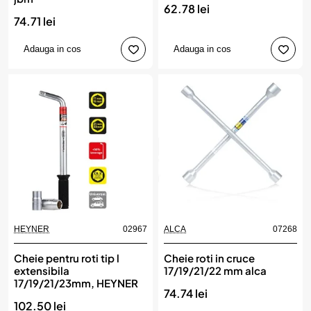
62.78 lei
74.71 lei
Adauga in cos
Adauga in cos
HEYNER
02967
ALCA
07268
Cheie pentru roti tip l
Cheie roti in cruce
extensibila
17/19/21/22 mm alca
17/19/21/23mm, HEYNER
74.74 lei
102.50 lei