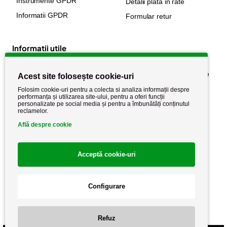
Instrumente GPDR
Detalii plata in rate
Informatii GPDR
Formular retur
Informatii utile
Despre noi
Politica de confidențialitate
Acest site folosește cookie-uri
Stiri si noutati
Politica de retur
Folosim cookie-uri pentru a colecta si analiza informații despre
performanța și utilizarea site-ului, pentru a oferi funcții
Politica de cookie
Termeni si conditii
personalizate pe social media și pentru a îmbunătăți conținutul
reclamelor.
Află despre cookie
Acceptă cookie-uri
Configurare
Copyright AutoCareStore.ro © 2026 Toate drepturile rezervate.
Refuz