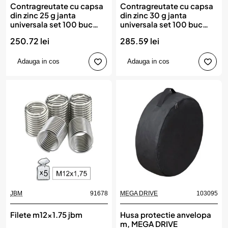
Contragreutate cu capsa
Contragreutate cu capsa
din zinc 25 g janta
din zinc 30 g janta
universala set 100 buc
universala set 100 buc
jbm
jbm
250.72 lei
285.59 lei
Adauga in cos
Adauga in cos
JBM
91678
MEGA DRIVE
103095
Filete m12x1.75 jbm
Husa protectie anvelopa
m, MEGA DRIVE