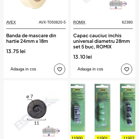
AVEX
AVX-T050820-5
ROMIX
62380
Banda de mascare din
Capac cauciuc inchis
hartie 24mm x 18m
universal diametru 28mm
set 5 buc, ROMIX
13.75 lei
13.10 lei
Adauga in cos
Adauga in cos