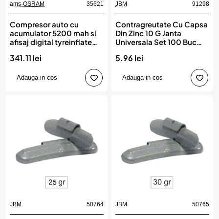
ams-OSRAM
35621
JBM
91298
Compresor auto cu
Contragreutate Cu Capsa
acumulator 5200 mah si
Din Zinc 10 G Janta
afisaj digital tyreinflate
Universala Set 100 Buc
2000 osram
Jbm
341.11 lei
5.96 lei
Adauga in cos
Adauga in cos
JBM
50764
JBM
50765