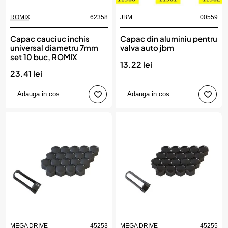
ROMIX
62358
JBM
00559
Capac cauciuc inchis
Capac din aluminiu pentru
universal diametru 7mm
valva auto jbm
set 10 buc, ROMIX
13.22 lei
23.41 lei
Adauga in cos
Adauga in cos
MEGA DRIVE
45253
MEGA DRIVE
45255