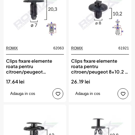
ROMIX
62063
ROMIX
61921
Clips fixare elemente
Clips fixare elemente
roata pentru
roata pentru
citroen/peugeot
citroen/peugeot 8x10.2 -
7x20.3mm - negru set 10
negru set 10 buc, ROMIX
17.64 lei
26.19 lei
buc, ROMIX
Adauga in cos
Adauga in cos