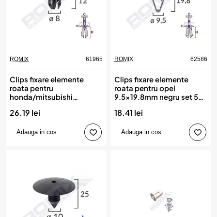
ROMIX
61965
ROMIX
62586
Nou
Clips fixare elemente
Clips fixare elemente
roata pentru
roata pentru opel
honda/mitsubishi
9.5x19.8mm negru set 5
8x12mm - negru set 10
buc, ROMIX
26.19 lei
18.41 lei
buc, ROMIX
Adauga in cos
Adauga in cos