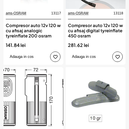
ams-OSRAM
13117
ams-OSRAM
13118
Compresor auto 12v 120 w
Compresor auto 12v 120 w
cu afisaj analogic
cu afisaj digital tyreinflate
tyreinflate 200 osram
450 osram
141.84 lei
281.62 lei
Adauga in cos
Adauga in cos