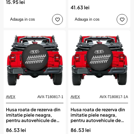
15.95 lei
41.63 lei
Adauga in cos
Adauga in cos
AVEX
AVX-T180817-1
AVEX
AVX-T180817-1A
Husa roata de rezerva din
Husa roata de rezerva din
imitatie piele neagra,
imitatie piele neagra,
pentru autovehicule de
pentru autovehicule de
teren, marime 15
teren, marime 16
86.53 lei
86.53 lei