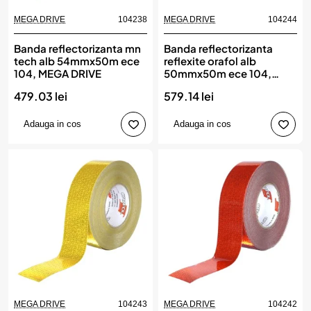
MEGA DRIVE
104238
MEGA DRIVE
104244
Banda reflectorizanta mn
Banda reflectorizanta
tech alb 54mmx50m ece
reflexite orafol alb
104, MEGA DRIVE
50mmx50m ece 104,
MEGA DRIVE
479.03 lei
579.14 lei
Adauga in cos
Adauga in cos
MEGA DRIVE
104243
MEGA DRIVE
104242