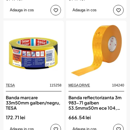
Adauga in cos
Adauga in cos
TESA
115258
MEGA DRIVE
104240
Banda marcare
Banda reflectorizanta 3m
33m50mm galben/negru,
983-71 galben
TESA
53.5mmx50m ece 104,
MEGA DRIVE
172.71 lei
666.54 lei
Adauga in cos
Adauga in cos