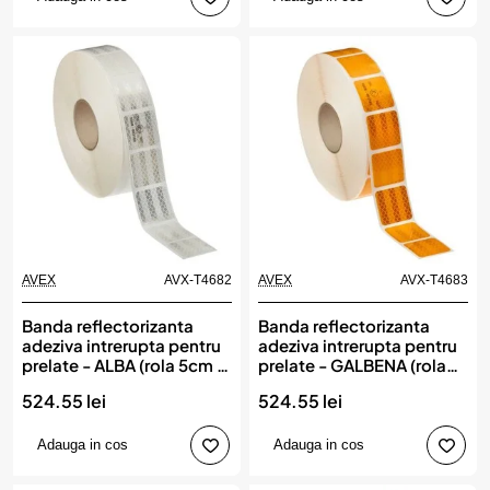
AVEX
AVX-T4682
AVEX
AVX-T4683
Banda reflectorizanta
Banda reflectorizanta
adeziva intrerupta pentru
adeziva intrerupta pentru
prelate - ALBA (rola 5cm x
prelate - GALBENA (rola
45m)
5cm x 45m)
524.55 lei
524.55 lei
Adauga in cos
Adauga in cos