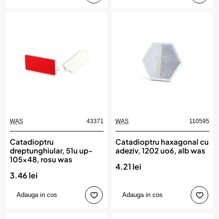
WAS
43371
WAS
110595
Catadioptru
Catadioptru haxagonal cu
dreptunghiular, 51u up-
adeziv, 1202 uo6, alb was
105x48, rosu was
4.21 lei
3.46 lei
Adauga in cos
Adauga in cos