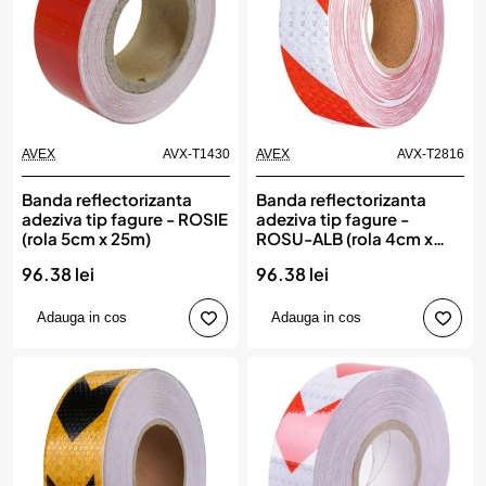
AVEX
AVX-T1430
AVEX
AVX-T2816
Banda reflectorizanta
Banda reflectorizanta
adeziva tip fagure - ROSIE
adeziva tip fagure -
(rola 5cm x 25m)
ROSU-ALB (rola 4cm x
23m)
96.38 lei
96.38 lei
Adauga in cos
Adauga in cos