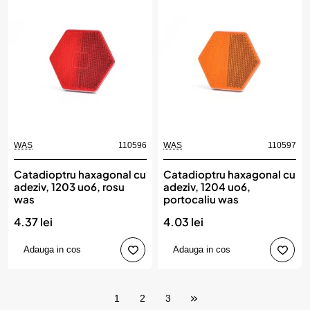
WAS
110596
WAS
110597
Catadioptru haxagonal cu
Catadioptru haxagonal cu
adeziv, 1203 uo6, rosu
adeziv, 1204 uo6,
was
portocaliu was
4.37 lei
4.03 lei
Adauga in cos
Adauga in cos
1
2
3