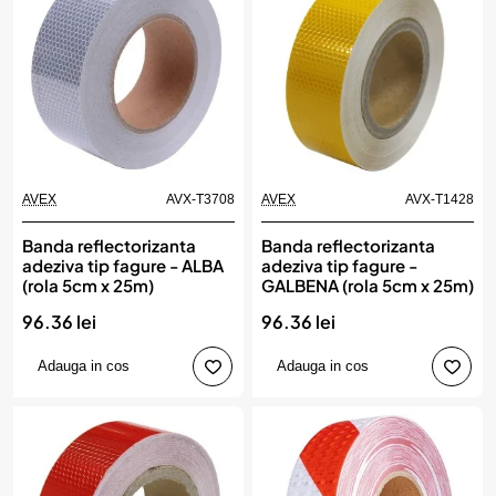
AVEX
AVX-T3708
AVEX
AVX-T1428
Banda reflectorizanta
Banda reflectorizanta
adeziva tip fagure - ALBA
adeziva tip fagure -
(rola 5cm x 25m)
GALBENA (rola 5cm x 25m)
96.36 lei
96.36 lei
Adauga in cos
Adauga in cos