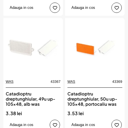
Adauga in cos
Adauga in cos
WAS
43367
WAS
43369
Catadioptru
Catadioptru
dreptunghiular, 49u up-
dreptunghiular, 50u up-
105x48, alb was
105x48, portocaliu was
3.38 lei
3.53 lei
Adauga in cos
Adauga in cos