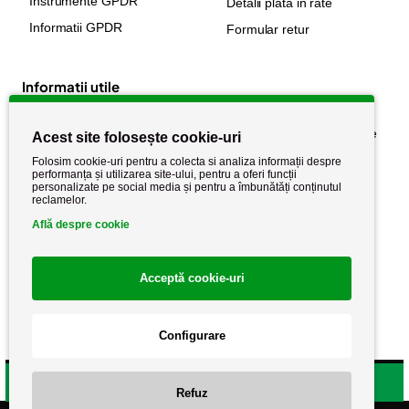
Instrumente GPDR
Detalii plata in rate
Informatii GPDR
Formular retur
Informatii utile
Despre noi
Politica de confidențialitate
Acest site folosește cookie-uri
Stiri si noutati
Politica de retur
Folosim cookie-uri pentru a colecta si analiza informații despre
performanța și utilizarea site-ului, pentru a oferi funcții
Politica de cookie
Termeni si conditii
personalizate pe social media și pentru a îmbunătăți conținutul
reclamelor.
Află despre cookie
Acceptă cookie-uri
Configurare
Copyright AutoCareStore.ro © 2026 Toate drepturile rezervate.
Filtrare produse
Refuz