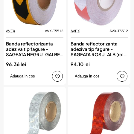
AVEX
AVX-T5513
AVEX
AVX-T5512
Banda reflectorizanta
Banda reflectorizanta
adeziva tip fagure -
adeziva tip fagure -
SAGEATA NEGRU-GALBEN
SAGEATA ROSU-ALB (rola
(rola 5cm x 25m)
5cm x 25m)
96.36 lei
94.10 lei
Adauga in cos
Adauga in cos