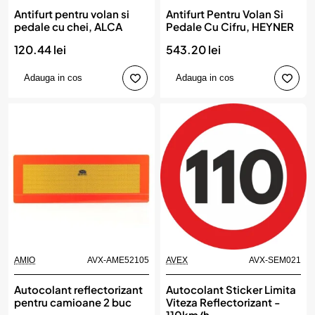
Antifurt pentru volan si
Antifurt Pentru Volan Si
pedale cu chei, ALCA
Pedale Cu Cifru, HEYNER
120.44 lei
543.20 lei
Adauga in cos
Adauga in cos
AMIO
AVX-AME52105
AVEX
AVX-SEM021
Autocolant reflectorizant
Autocolant Sticker Limita
pentru camioane 2 buc
Viteza Reflectorizant -
110km/h