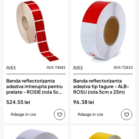
AVEX
AVX-T4681
AVEX
AVX-T2815
Banda reflectorizanta
Banda reflectorizanta
adeziva intrerupta pentru
adeziva tip fagure - ALB-
prelate - ROSIE (rola 5cm
ROSU (rola 5cm x 25m)
x 45m)
524.55 lei
96.38 lei
Adauga in cos
Adauga in cos