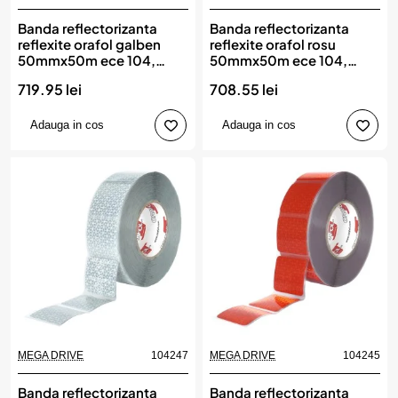
Banda reflectorizanta
Banda reflectorizanta
reflexite orafol galben
reflexite orafol rosu
50mmx50m ece 104,
50mmx50m ece 104,
MEGA DRIVE
MEGA DRIVE
719.95 lei
708.55 lei
Adauga in cos
Adauga in cos
MEGA DRIVE
104247
MEGA DRIVE
104245
Banda reflectorizanta
Banda reflectorizanta