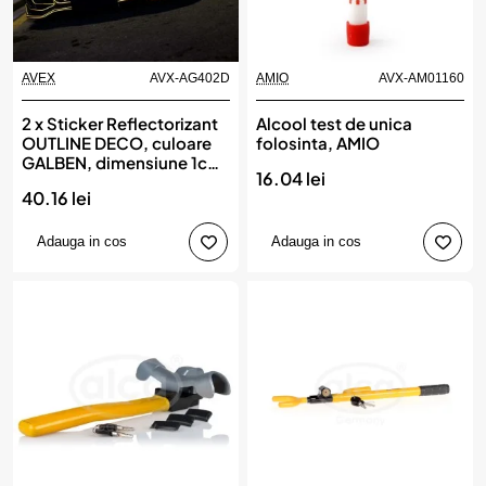
AVEX
AVX-AG402D
AMIO
AVX-AM01160
2 x Sticker Reflectorizant
Alcool test de unica
OUTLINE DECO, culoare
folosinta, AMIO
GALBEN, dimensiune 1cm
16.04 lei
x 8m
40.16 lei
Adauga in cos
Adauga in cos