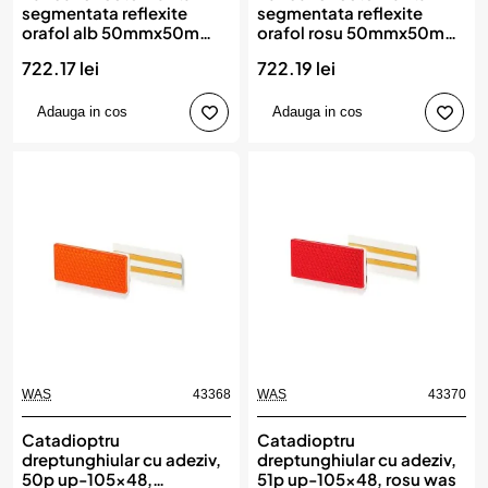
segmentata reflexite
segmentata reflexite
orafol alb 50mmx50m
orafol rosu 50mmx50m
ece 104, MEGA DRIVE
ece 104, MEGA DRIVE
722.17 lei
722.19 lei
Adauga in cos
Adauga in cos
WAS
43368
WAS
43370
Catadioptru
Catadioptru
dreptunghiular cu adeziv,
dreptunghiular cu adeziv,
50p up-105x48,
51p up-105x48, rosu was