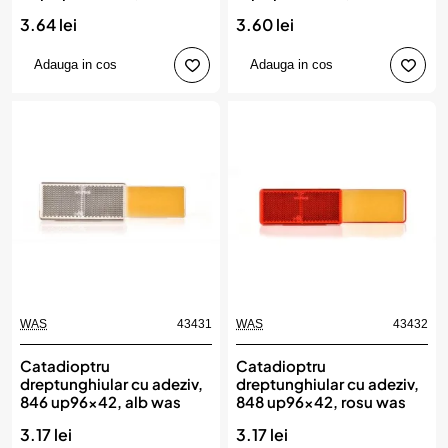
portocaliu was
3.64 lei
3.60 lei
Adauga in cos
Adauga in cos
WAS
43431
WAS
43432
Catadioptru
Catadioptru
dreptunghiular cu adeziv,
dreptunghiular cu adeziv,
846 up96x42, alb was
848 up96x42, rosu was
3.17 lei
3.17 lei