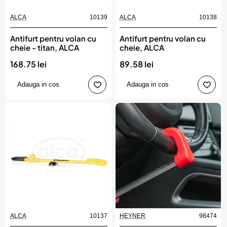
ALCA
10139
ALCA
10138
Antifurt pentru volan cu
Antifurt pentru volan cu
cheie - titan, ALCA
cheie, ALCA
168.75 lei
89.58 lei
Adauga in cos
Adauga in cos
ALCA
10137
HEYNER
98474