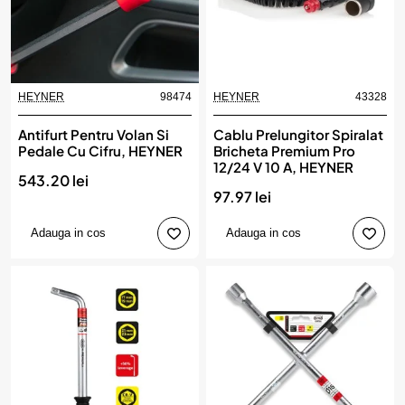
HEYNER
98474
HEYNER
43328
Antifurt Pentru Volan Si
Cablu Prelungitor Spiralat
Pedale Cu Cifru, HEYNER
Bricheta Premium Pro
12/24 V 10 A, HEYNER
543.20 lei
97.97 lei
Adauga in cos
Adauga in cos