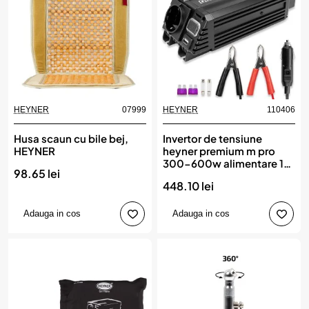
HEYNER
07999
HEYNER
110406
Husa scaun cu bile bej,
Invertor de tensiune
HEYNER
heyner premium m pro
300-600w alimentare 12v
98.65 lei
iesire 230v cu usb
448.10 lei
Adauga in cos
Adauga in cos