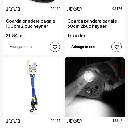
HEYNER
98478
HEYNER
98476
Coarda prindere bagaje
Coarda prindere bagaje
100cm 2 buc heyner
60cm 2buc heyner
21.84 lei
17.55 lei
Adauga in cos
Adauga in cos
HEYNER
98477
HEYNER
43312