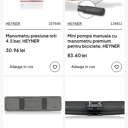
HEYNER
107649
HEYNER
126811
Manometru presiune roti
Mini pompa manuala cu
4.5 bar, HEYNER
manometru premium
pentru biciclete, HEYNER
30.96 lei
83.60 lei
Adauga in cos
Adauga in cos