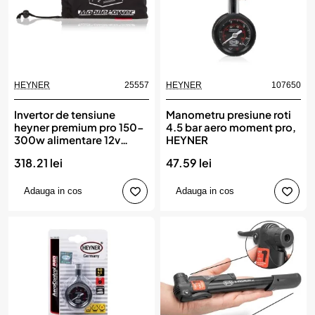
HEYNER
25557
HEYNER
107650
Invertor de tensiune
Manometru presiune roti
heyner premium pro 150-
4.5 bar aero moment pro,
300w alimentare 12v
HEYNER
iesire 230v cu usb
318.21 lei
47.59 lei
Adauga in cos
Adauga in cos