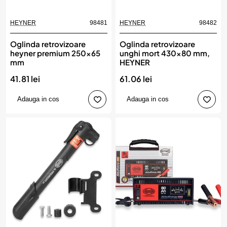
HEYNER
98481
HEYNER
98482
Oglinda retrovizoare
Oglinda retrovizoare
heyner premium 250x65
unghi mort 430x80 mm,
mm
HEYNER
41.81 lei
61.06 lei
Adauga in cos
Adauga in cos