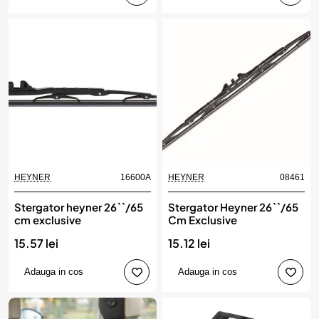
HEYNER
16600A
HEYNER
08461
Stergator heyner 26``/65
Stergator Heyner 26``/65
cm exclusive
Cm Exclusive
15.57 lei
15.12 lei
Adauga in cos
Adauga in cos