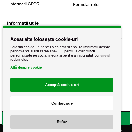
Informatii GPDR
Formular retur
Informatii utile
Despre noi
Politica de confidențialitate
Acest site folosește cookie-uri
Stiri si noutati
Politica de retur
Folosim cookie-uri pentru a colecta si analiza informații despre
performanța și utilizarea site-ului, pentru a oferi funcții
Politica de cookie
Termeni si conditii
personalizate pe social media și pentru a îmbunătăți conținutul
reclamelor.
Află despre cookie
Acceptă cookie-uri
Configurare
Copyright AutoCareStore.ro © 2026 Toate drepturile rezervate.
Filtrare produse
Refuz