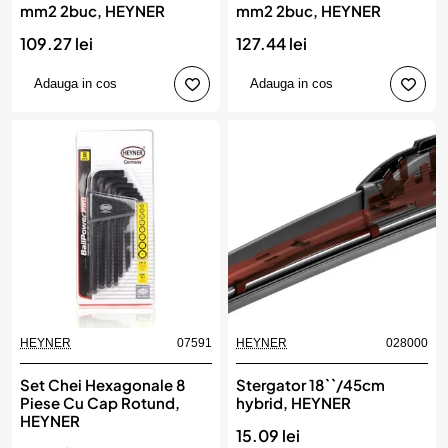
mm2 2buc, HEYNER
mm2 2buc, HEYNER
109.27 lei
127.44 lei
Adauga in cos
Adauga in cos
HEYNER
07591
HEYNER
028000
Set Chei Hexagonale 8
Stergator 18``/45cm
Piese Cu Cap Rotund,
hybrid, HEYNER
HEYNER
15.09 lei