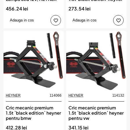
456.24 lei
273.54 lei
Adauga in cos
Adauga in cos
HEYNER
114066
HEYNER
114132
Cric mecanic premium
Cric mecanic premium
1.5t `black edition` heyner
1.5t `black edition` heyner
pentru bmw
pentru vw
412.28 lei
341.15 lei