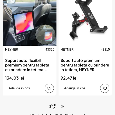
HEYNER
43316
HEYNER
43315
Suport auto flexibil
Suport auto premium
premium pentru tableta
pentru tableta cu prindere
cu prindere in tetiera,
in tetiera, HEYNER
HEYNER
134.03 lei
92.47 lei
Adauga in cos
Adauga in cos
din
1
2