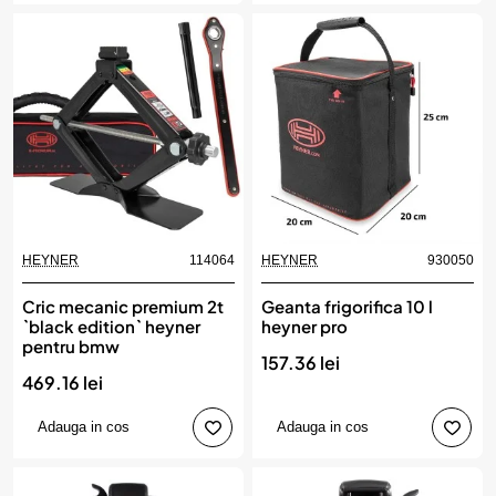
HEYNER
114064
HEYNER
930050
Cric mecanic premium 2t
Geanta frigorifica 10 l
`black edition` heyner
heyner pro
pentru bmw
157.36 lei
469.16 lei
Adauga in cos
Adauga in cos