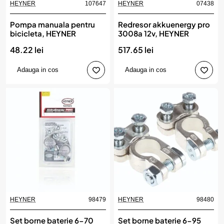
HEYNER
107647
HEYNER
07438
Pompa manuala pentru
Redresor akkuenergy pro
bicicleta, HEYNER
3008a 12v, HEYNER
48.22 lei
517.65 lei
Adauga in cos
Adauga in cos
HEYNER
98479
HEYNER
98480
Set borne baterie 6-70
Set borne baterie 6-95