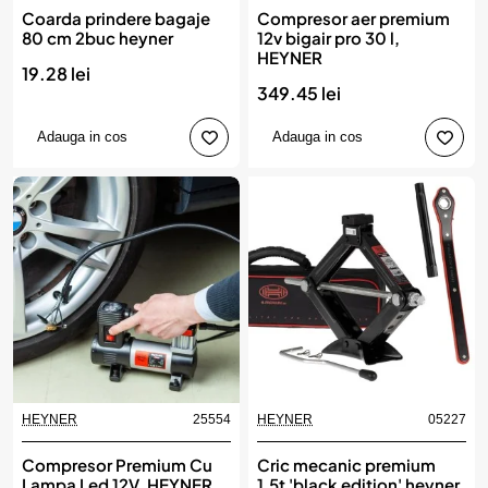
Coarda prindere bagaje
Compresor aer premium
80 cm 2buc heyner
12v bigair pro 30 l,
HEYNER
19.28 lei
349.45 lei
Adauga in cos
Adauga in cos
HEYNER
25554
HEYNER
05227
Compresor Premium Cu
Cric mecanic premium
Lampa Led 12V, HEYNER
1.5t 'black edition' heyner