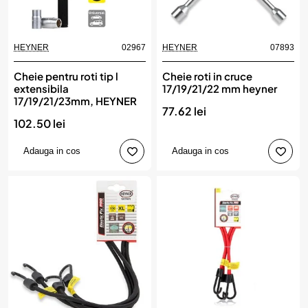
HEYNER
02967
HEYNER
07893
Cheie pentru roti tip l
Cheie roti in cruce
extensibila
17/19/21/22 mm heyner
17/19/21/23mm, HEYNER
77.62 lei
102.50 lei
Adauga in cos
Adauga in cos