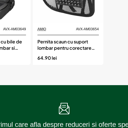
Momentan indisponibil
AVX-AM03649
AMIO
AVX-AM03654
cu bile de
Pernita scaun cu suport
mbar si
lombar pentru corectare
uni 147 x 68
postura cu bile de masaj,
64.90 lei
agra, AMIO
dimensiune 40 x 38 cm,
culoare Neagra, AMIO
rimul care afla despre reduceri si oferte sp