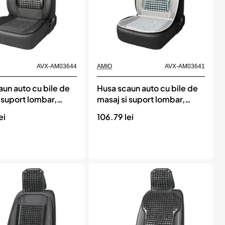
bil
Momentan indisponibil
AVX-AM03644
AMIO
AVX-AM03641
un auto cu bile de
Husa scaun auto cu bile de
 suport lombar,
masaj si suport lombar,
ni 110 x 46 cm,
dimensiuni 97 x 44 cm,
ei
106.79 lei
 Neagra, AMIO
culoare Gri, AMIO