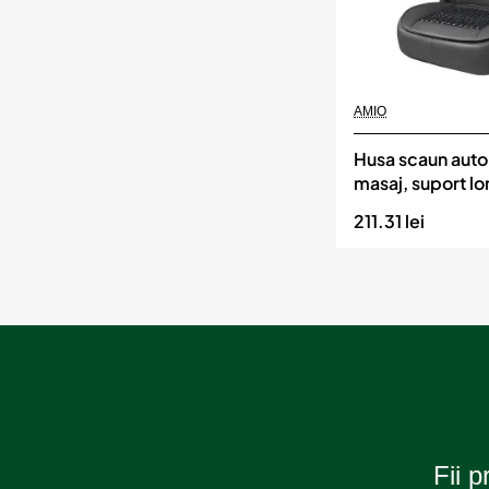
Momentan indisponibil
AMIO
Husa scaun auto 
masaj, suport lo
tetiera, dimensi
211.31 lei
cm, culoare Ne
Fii p