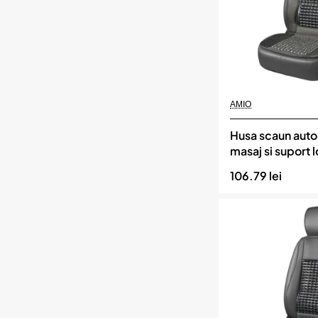
110
x
46
cm,
culoare
Gri,
AMIO
Momentan indisponibil
AMIO
Husa scaun auto 
masaj si suport 
dimensiuni 97 x
106.79 lei
culoare Neagra