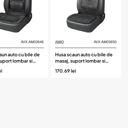
bil
Momentan indisponibil
AVX-AM03646
AMIO
AVX-AM03650
un auto cu bile de
Husa scaun auto cu bile de
uport lombar si
masaj, suport lombar si
 dimensiuni 125 x 52
tetiera, dimensiuni 126 x 44
ei
170.69 lei
oare Neagra, AMIO
cm, culoare Neagra, AMIO