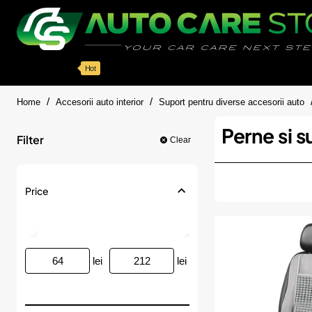
Categorii
Detailing auto
Accesorii
Pache
Hot
home
Home
Accesorii auto interior
Suport pentru diverse accesorii auto
Perne si s
Filter
Clear
Price
lei
lei