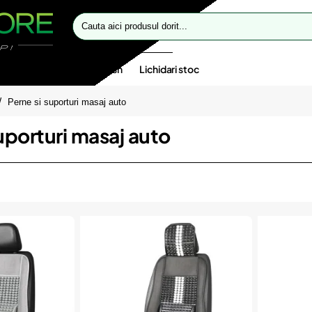
Cauta
aici
produsul
dorit...
te speciale
Oferte flash
Lichidari stoc
Perne si suporturi masaj auto
uporturi masaj auto