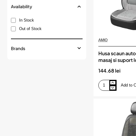
Availability
In Stock
Out of Stock
AMIO
Brands
Husa scaun auto 
masaj si suport 
dimensiuni 110 x
144.68 lei
culoare Gri, AM
Add to C
Husa
scaun
auto
cu
bile
de
masaj
si
suport
lombar,
dimensiuni