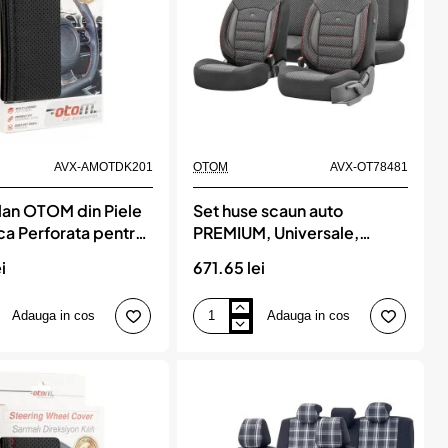
AVX-AMOTDK201
OTOM
AVX-OT78481
lan OTOM din Piele
Set huse scaun auto
ca Perforata pentru
PREMIUM, Universale,
isme, diametru volan
nefractionat, OTOM SPORT
i
671.65 lei
cm, cu ac si ata
PLUS 102
Adauga in cos
Adauga in cos
Set
huse
scaun
auto
PREMIUM,
Universale,
nefractionat,
OTOM