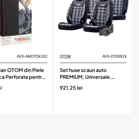
e,
SPORT
PLUS
102
bil
Momentan indisponibil
AVX-AMOTDK202
OTOM
AVX-OT00919
lan OTOM din Piele
Set huse scaun auto
ca Perforata pentru
PREMIUM, Universale,
isme, diametru volan
nefractionate, OTOM GTI
i
921.25 lei
cm, cu ac si ata
SPORT 807