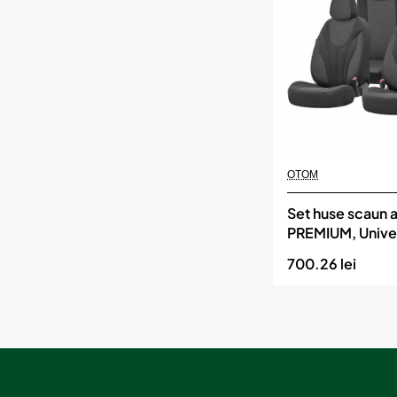
OTOM
COMFORTLINE
209
Momentan indisponibil
OTOM
Set huse scaun 
PREMIUM, Unive
nefractionate,
700.26 lei
DESIGN 1201