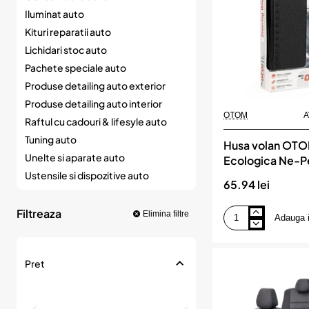
Iluminat auto
Kituri reparatii auto
Lichidari stoc auto
Pachete speciale auto
Produse detailing auto exterior
Produse detailing auto interior
OTOM
A
Raftul cu cadouri & lifesyle auto
Tuning auto
Husa volan OTOM
Unelte si aparate auto
Ecologica Ne-P
pentru autoturi
Ustensile si dispozitive auto
65.94 lei
diametru volan 
cu ac si ata Nea
Filtreaza
Elimina filtre
Adauga 
Husa
volan
OTOM
din
Pret
Piele
Ecologica
Ne-
Perforata