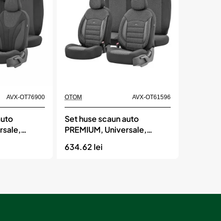
OTOM
GTI
SPORT
801
Momentan indisponibil
AVX-OT76900
OTOM
AVX-OT61596
auto
Set huse scaun auto
rsale,
PREMIUM, Universale,
 OTOM RUBY
nefractionate, OTOM
634.62 lei
SPORT PLUS 101