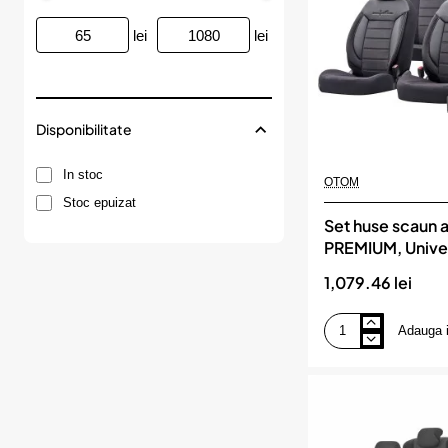
pentru
autoturisme,
lei
lei
diametru
volan
37
-
39
cm,
Disponibilitate
cu
ac
si
In stoc
ata
OTOM
Neagra
Stoc epuizat
Set huse scaun 
PREMIUM, Unive
nefractionate,
1,079.46 lei
COMFORTLINE 
Adauga 
Set
huse
scaun
auto
PREMIUM,
Universale,
nefractionate,