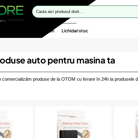
Cauta
aici
produsul
dorit...
te speciale
Oferte flash
Lichidari stoc
duse auto pentru masina ta
 comercializăm produse de la OTOM cu livrare în 24h la produsele di