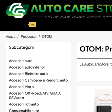
Categorii
Detailing auto
Accesorii
Pache
Hot
home
Acasa
Producator
OTOM
OTOM: Pro
Subcategorii
Accesorii auto
La AutoCareStore.ro
Accesorii auto interior
Accesorii Biciclete auto
Accesorii Camioane si Remorci auto
Accesorii Moto
Accesorii Off-Road, ATV, QUAD,
SSV auto
Accesorii roti auto
Consumabile auto