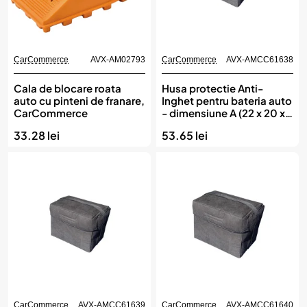
CarCommerce
AVX-AM02793
CarCommerce
AVX-AMCC61638
Cala de blocare roata
Husa protectie Anti-
auto cu pinteni de franare,
Inghet pentru bateria auto
CarCommerce
- dimensiune A (22 x 20 x
18 cm), CarCommerce
33.28 lei
53.65 lei
CarCommerce
AVX-AMCC61639
CarCommerce
AVX-AMCC61640