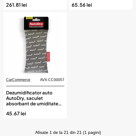
261.81 lei
65.56 lei
CarCommerce
AVX-CC00057
Dezumidificator auto
AutoDry, saculet
absorbant de umiditate
pentru masina,
45.67 lei
CarCommerce
Afisate 1 de la 21 din 21 (1 pagini)