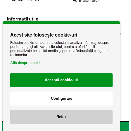
Formular retur
Informatii utile
Despre noi
Politica de confidențialitate
Acest site folosește cookie-uri
Stiri si noutati
Politica de retur
Folosim cookie-uri pentru a colecta si analiza informații despre
performanța și utilizarea site-ului, pentru a oferi funcții
Politica de cookie
Termeni si conditii
personalizate pe social media și pentru a îmbunătăți conținutul
reclamelor.
Află despre cookie
Acceptă cookie-uri
Configurare
Copyright AutoCareStore.ro © 2026 Toate drepturile rezervate.
Refuz
Filtrare produse