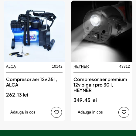
ALCA
10142
HEYNER
43312
Compresor aer 12v 35 l,
Compresor aer premium
ALCA
12v bigair pro 30 l,
HEYNER
262.13 lei
349.45 lei
Adauga in cos
Adauga in cos