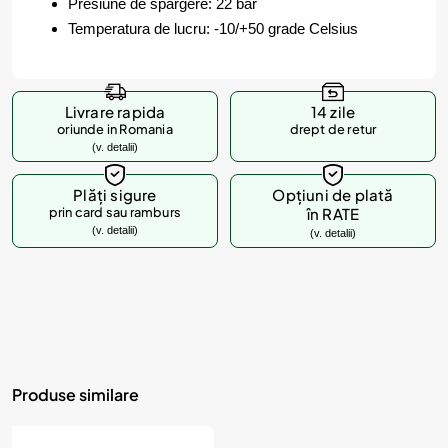
Presiune de spargere: 22 bar
Temperatura de lucru: -10/+50 grade Celsius
Livrare rapida
14 zile
oriunde in Romania
drept de retur
(v. detalii)
Plăți sigure
Opțiuni de plată
prin card sau ramburs
în RATE
(v. detalii)
(v. detalii)
Produse similare