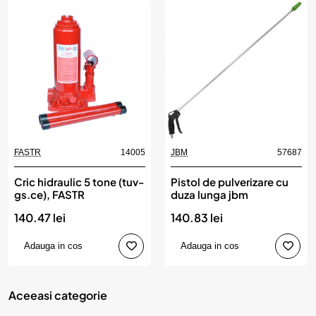
FASTR
14005
JBM
57687
Cric hidraulic 5 tone (tuv-
Pistol de pulverizare cu
gs.ce), FASTR
duza lunga jbm
140.47 lei
140.83 lei
Adauga in cos
Adauga in cos
Aceeasi categorie