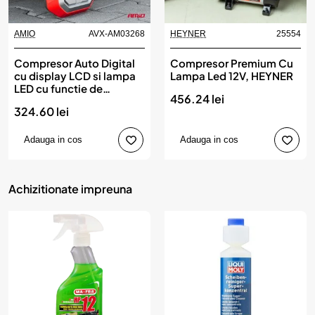
AMIO
AVX-AM03268
HEYNER
25554
Compresor Auto Digital
Compresor Premium Cu
cu display LCD si lampa
Lampa Led 12V, HEYNER
LED cu functie de
456.24 lei
iluminare si pulsare,
324.60 lei
alimentare 12V, AVX-
AM03268, AMIO
Adauga in cos
Adauga in cos
Achizitionate impreuna