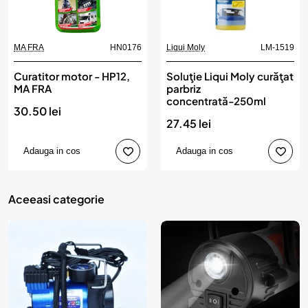
MA FRA
HN0176
Liqui Moly
LM-1519
Curatitor motor - HP12,
Soluţie Liqui Moly curăţat
MA FRA
parbriz
concentrată-250ml
30.50 lei
27.45 lei
Adauga in cos
Adauga in cos
Aceeasi categorie