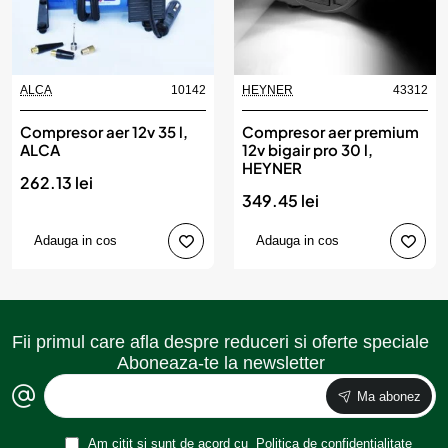
ALCA
10142
HEYNER
43312
Compresor aer 12v 35 l,
Compresor aer premium
ALCA
12v bigair pro 30 l,
HEYNER
262.13 lei
349.45 lei
Adauga in cos
Adauga in cos
Fii primul care afla despre reduceri si oferte speciale
Aboneaza-te la newsletter
Ma abonez
Am citit și sunt de acord cu
Politica de confidențialitate