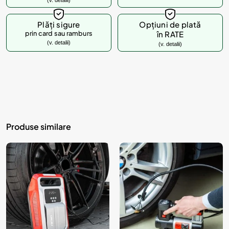
(v. detalii)
Plăți sigure
Opțiuni de plată
prin card sau ramburs
în RATE
(v. detalii)
(v. detalii)
Produse similare