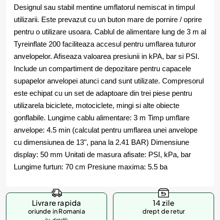
Designul sau stabil mentine umflatorul nemiscat in timpul
utilizarii. Este prevazut cu un buton mare de pornire / oprire
pentru o utilizare usoara. Cablul de alimentare lung de 3 m al
Tyreinflate 200 faciliteaza accesul pentru umflarea tuturor
anvelopelor. Afiseaza valoarea presiunii in kPA, bar si PSI.
Include un compartiment de depozitare pentru capacele
supapelor anvelopei atunci cand sunt utilizate. Compresorul
este echipat cu un set de adaptoare din trei piese pentru
utilizarela biciclete, motociclete, mingi si alte obiecte
gonflabile. Lungime cablu alimentare: 3 m Timp umflare
anvelope: 4.5 min (calculat pentru umflarea unei anvelope
cu dimensiunea de 13", pana la 2.41 BAR) Dimensiune
display: 50 mm Unitati de masura afisate: PSI, kPa, bar
Lungime furtun: 70 cm Presiune maxima: 5.5 ba
Livrare rapida
14 zile
oriunde in Romania
drept de retur